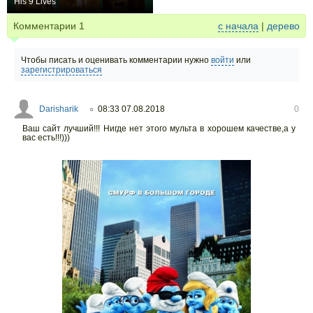
His 9 Lives
0
Комментарии
1
с начала
|
дерево
Чтобы писать и оценивать комментарии нужно
войти
или
зарегистрироваться
Darisharik
08:33 07.08.2018
0
○
Ваш сайт лучший!!! Нигде нет этого мульта в хорошем качестве,а у
вас есть!!!)))