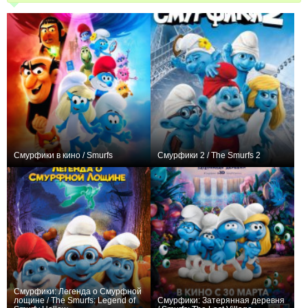
Смурфики в кино / Smurfs
Смурфики 2 / The Smurfs 2
+1
0
Смурфики: Легенда о Смурфной
лощине / The Smurfs: Legend of
Смурфики: Затерянная деревня