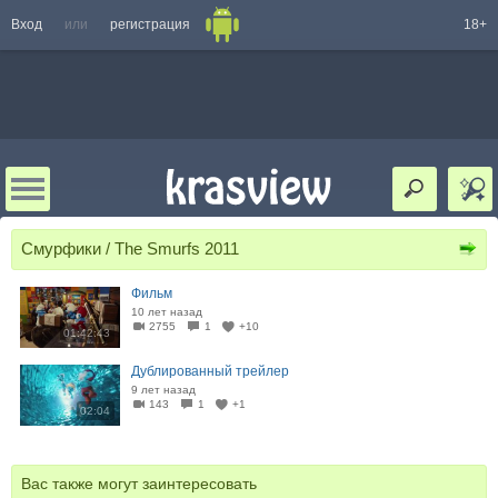
Вход
или
регистрация
18+
Смурфики / The Smurfs 2011
Фильм
10 лет назад
2755
1
+10
01:42:43
Дублированный трейлер
9 лет назад
143
1
+1
02:04
Вас также могут заинтересовать