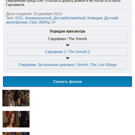
смурфикам предстоит отыскать дорогу домой и не попасть в лапы
Гаргамеля.
Дата создания: 16 декабря 2013
Теги:
2011
,
Анимационный
,
Детский/семейный
,
Комедия
,
Детский
мультфильм
,
США
,
BDRip
,
0+
Порядок просмотра
Смурфики / The Smurfs
Смурфики 2 / The Smurfs 2
Смурфики: Затерянная деревня / Smurfs: The Lost Village
Скачать фильм