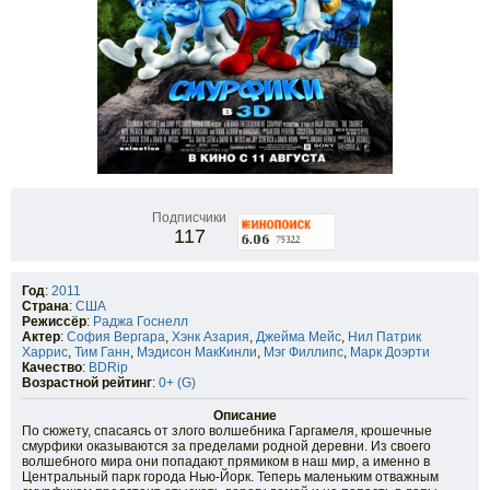
Подписчики
117
Год
:
2011
Страна
:
США
Режиссёр
:
Раджа Госнелл
Актер
:
София Вергара
,
Хэнк Азария
,
Джейма Мейс
,
Нил Патрик
Харрис
,
Тим Ганн
,
Мэдисон МакКинли
,
Мэг Филлипс
,
Марк Доэрти
Качество
:
BDRip
Возрастной рейтинг
:
0+ (G)
Описание
По сюжету, спасаясь от злого волшебника Гаргамеля, крошечные
смурфики оказываются за пределами родной деревни. Из своего
волшебного мира они попадают прямиком в наш мир, а именно в
Центральный парк города Нью-Йорк. Теперь маленьким отважным