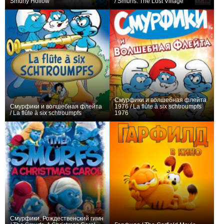
Smurfy Hollow
/ Smurfs: The Lost Village
0
+18
Смурфики и волшебная флейта
Смурфики и волшебная флейта
1976 / La flûte à six schtroumpfs
/ La flûte à six schtroumpfs
1976
0
+1
Смурфики. Рождественский гимн