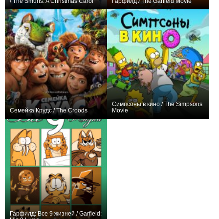
/ The Smurfs. A Christmas Carol
Гарфилд / The Garfield Movie
+3
+17
Симпсоны в кино / The Simpsons
Семейка Крудс / The Croods
Movie
+180
+93
Гарфилд: Все 9 жизней / Garfield: