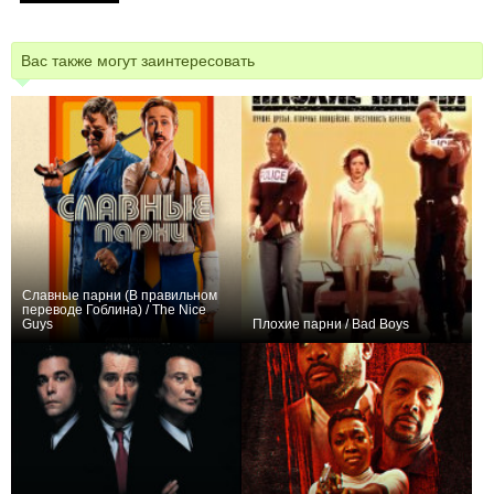
Вас также могут заинтересовать
Славные парни (В правильном
переводе Гоблина) / The Nice
Guys
Плохие парни / Bad Boys
+10
+60