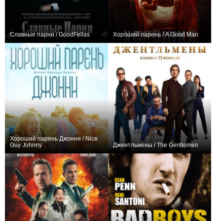
Славные парни / GoodFellas
Хороший парень / A Good Man
+87
−1
Хороший парень Джонни / Nice
Guy Johnny
Джентльмены / The Gentlemen
−1
+583