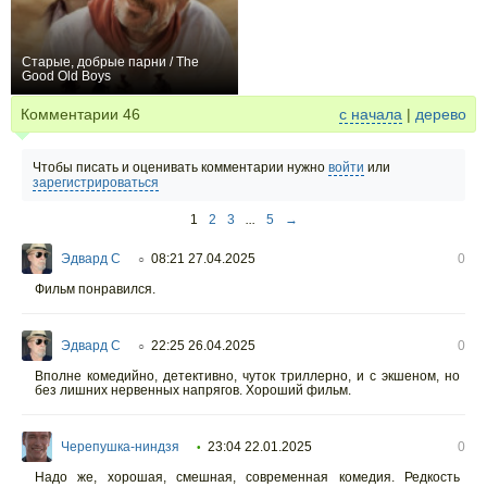
Старые, добрые парни / The
Good Old Boys
+1
Комментарии
46
с начала
|
дерево
Чтобы писать и оценивать комментарии нужно
войти
или
зарегистрироваться
1
2
3
...
5
→
Эдвард С
08:21 27.04.2025
0
○
Фильм понравился.
Эдвард С
22:25 26.04.2025
0
○
Вполне комедийно, детективно, чуток триллерно, и с экшеном, но
без лишних нервенных напрягов. Хороший фильм.
Черепушка-ниндзя
23:04 22.01.2025
0
•
Надо же, хорошая, смешная, современная комедия. Редкость