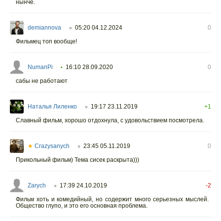
нынче.
demiannova
05:20 04.12.2024
0
○
Фильмец топ вообще!
NumanPi
16:10 28.09.2020
0
•
сабы не работают
Наталья Лиленко
19:17 23.11.2019
+1
○
Славный фильм, хорошо отдохнула, с удовольствием посмотрела.
★
Crazysanych
23:45 05.11.2019
0
○
Прикольный фильм) Тема сисек раскрыта)))
Zarych
17:39 24.10.2019
-2
○
Фильм хоть и комедийный, но содержит много серьезных мыслей.
Общество глупо, и это его основная проблема.