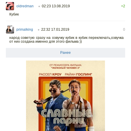
oldredman
02:23 13.08.2019
+2
○
Кубик
primalking
22:32 17.01.2019
0
○
народ советую сразу на озвучку кубик в кубик переключать,озвучка
от них создана именно для этого фильма ))
Ранее