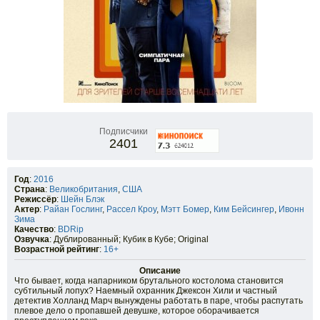
Подписчики
2401
Год
:
2016
Страна
:
Великобритания
,
США
Режиссёр
:
Шейн Блэк
Актер
:
Райан Гослинг
,
Рассел Кроу
,
Мэтт Бомер
,
Ким Бейсингер
,
Ивонн
Зима
Качество
:
BDRip
Озвучка
: Дублированный; Кубик в Кубе; Original
Возрастной рейтинг
:
16+
Описание
Что бывает, когда напарником брутального костолома становится
субтильный лопух? Наемный охранник Джексон Хили и частный
детектив Холланд Марч вынуждены работать в паре, чтобы распутать
плевое дело о пропавшей девушке, которое оборачивается