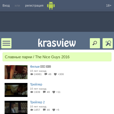
Вход
или
регистрация
18+
Славные парни / The Nice Guys 2016
Фильм
10 лет назад
24981
46
+306
01:55:57
Трейлер
10 лет назад
1939
46
+11
02:27
Трейлер 2
10 лет назад
1857
46
+5
03:02