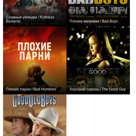
Славные ублюдки / Ruthless
Bastards
Плохие мальчики / Bad Boys
−1
+1
Плохие парни / Bad Hombres
Хороший парень / The Good Guy
+2
−1