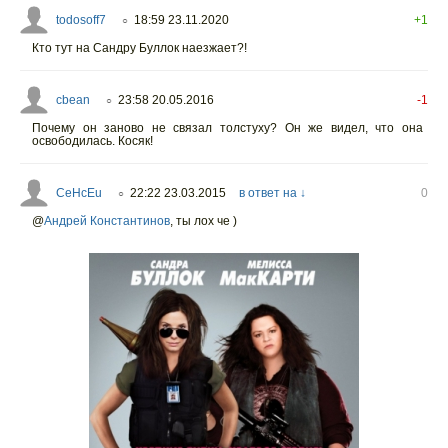
todosoff7
18:59 23.11.2020
+1
○
Кто тут на Сандру Буллок наезжает?!
cbean
23:58 20.05.2016
-1
○
Почему он заново не связал толстуху? Он же видел, что она
освободилась. Косяк!
CeHcEu
22:22 23.03.2015
в ответ на ↓
0
○
@
Андрей Константинов
,
ты лох че )