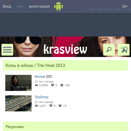
Вход
или
регистрация
18+
Копы в юбках / The Heat 2013
Фильм
12 лет назад
13589
6
+98
02:00:20
Трейлер
12 лет назад
1447
6
+4
02:01
Рецензии