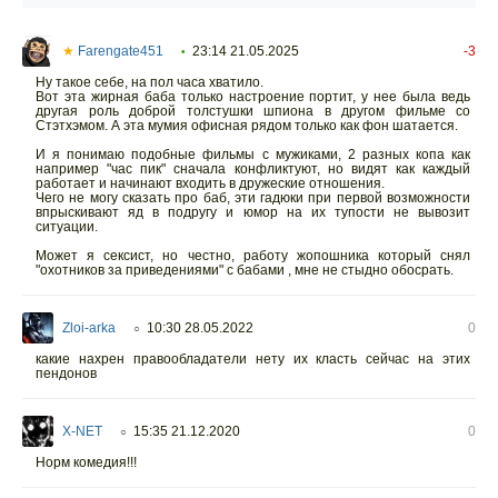
★
Farengate451
23:14 21.05.2025
-3
•
Ну такое себе, на пол часа хватило.
Вот эта жирная баба только настроение портит, у нее была ведь
другая роль доброй толстушки шпиона в другом фильме со
Стэтхэмом. А эта мумия офисная рядом только как фон шатается.
И я понимаю подобные фильмы с мужиками, 2 разных копа как
например "час пик" сначала конфликтуют, но видят как каждый
работает и начинают входить в дружеские отношения.
Чего не могу сказать про баб, эти гадюки при первой возможности
впрыскивают яд в подругу и юмор на их тупости не вывозит
ситуации.
Может я сексист, но честно, работу жопошника который снял
"охотников за приведениями" с бабами , мне не стыдно обосрать.
Zloi-arka
10:30 28.05.2022
0
○
какие нахрен правообладатели нету их класть сейчас на этих
пендонов
X-NET
15:35 21.12.2020
0
○
Норм комедия!!!