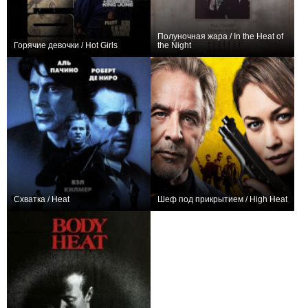
Полуночная жара / In the Heat of
Горячие девочки / Hot Girls
the Night
0
0
Схватка / Heat
Шеф под прикрытием / High Heat
+16
+7