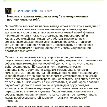
★
Олег Зарецкий
23.11.2025
Непритязательная комедия на тему "взаимодополнения
противоположностей".
Фильм "Копы в юбках" на первый взгляд может показаться комедией с
незамысловатым сюжетом и элементами детектива, однако
достаточно скоро становиться ясно, что основной идеей фильма
являеться попытка показать столкновение мировоззрений и
характеров людей, вынужденных работать вместе вопреки
собственным убеждениям и устоявшимся привычкам, при этом
мотивационная сфера и логичность повествования принесена в
жертву наративам о "командной работе" и "взаимодополнении
противоположностей".
Сюжет разворачивается вокруг строгого, принципиального и
педантичного агента федеральной службы, уверенной в правильности
собственных методов и неспособной допустить, что кто-то может
действовать иначе. Её сухость и почти математическая
рациональность вступают в конфликт с эмоциональностью и
хамоватостью профнепригодной сотрудницы местной полиции, для
которой служба стала скорее способом самоутверждения за чужой
счёт и проявления немотивированной жестокости, для снятия стреса
от осознания никчёмности её существования, чем набором правил и
служебного долга. Их нежелание уступать друг другу рождает
короткую еле обозначенную череду конфликтов, которые постепенно
переходят во взаимное изучение. Герои невольно сталкиваются с
собственными ограничениями, пытаясь понять, где проходит грань
между профессиональной компетентностью и человеческой
гибкостью.