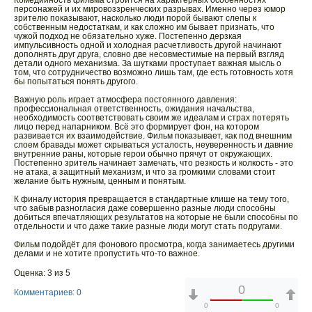
Комедийность фильма строится на характерных особенностях
персонажей и их мировоззренческих разрывах. Именно через юмор
зрителю показывают, насколько люди порой бывают слепы к
собственным недостаткам, и как сложно им бывает признать, что
чужой подход не обязательно хуже. Постепенно дерзкая
импульсивность одной и холодная расчетливость другой начинают
дополнять друг друга, словно две несовместимые на первый взгляд
детали одного механизма. За шутками проступает важная мысль о
том, что сотрудничество возможно лишь там, где есть готовность хотя
бы попытаться понять другого.
Важную роль играет атмосфера постоянного давления:
профессиональная ответственность, ожидания начальства,
необходимость соответствовать своим же идеалам и страх потерять
лицо перед напарником. Всё это формирует фон, на котором
развивается их взаимодействие. Фильм показывает, как под внешним
слоем бравады может скрываться усталость, неуверенность и давние
внутренние раны, которые герои обычно прячут от окружающих.
Постепенно зритель начинает замечать, что резкость и колкость - это
не атака, а защитный механизм, и что за громкими словами стоит
желание быть нужным, ценным и понятым.
К финалу история превращается в стандартные клише на тему того,
что забыв разногласия даже совершенно разные люди способны
добиться впечатляющих результатов на которые не были способны по
отдельности и что даже такие разные люди могут стать подругами.
Фильм подойдёт для фонового просмотра, когда занимаетесь другими
делами и не хотите пропустить что-то важное.
Оценка: 3 из 5
0
Комментариев: 0
0
0