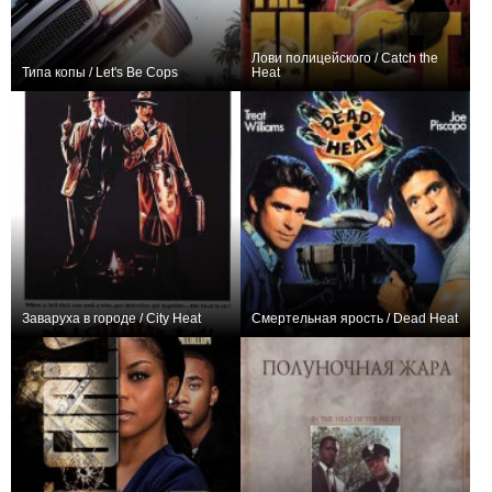
Лови полицейского / Catch the
Типа копы / Let's Be Cops
Heat
+223
0
Заваруха в городе / City Heat
Смертельная ярость / Dead Heat
0
−1