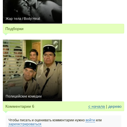
Жар тела / Body Heat
+4
Подборки
Полицейские комедии
37
Комментарии
6
с начала
|
дерево
Чтобы писать и оценивать комментарии нужно
войти
или
зарегистрироваться