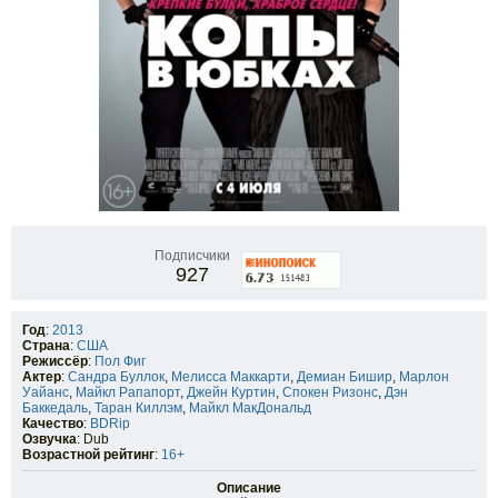
Подписчики
927
Год
:
2013
Страна
:
США
Режиссёр
:
Пол Фиг
Актер
:
Сандра Буллок
,
Мелисса Маккарти
,
Демиан Бишир
,
Марлон
Уайанс
,
Майкл Рапапорт
,
Джейн Куртин
,
Спокен Ризонс
,
Дэн
Баккедаль
,
Таран Киллэм
,
Майкл МакДональд
Качество
:
BDRip
Озвучка
: Dub
Возрастной рейтинг
:
16+
Описание