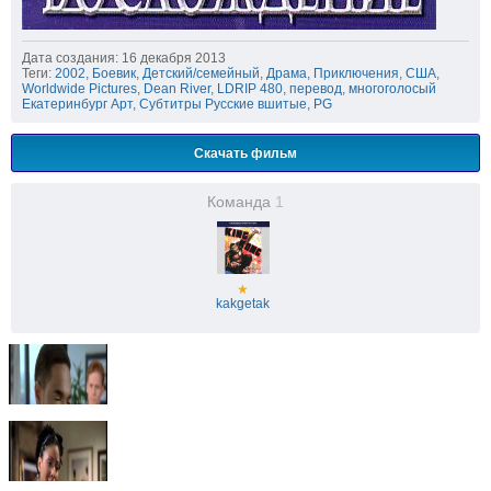
Дата создания: 16 декабря 2013
Теги:
2002
,
Боевик
,
Детский/семейный
,
Драма
,
Приключения
,
США
,
Worldwide Pictures
,
Dean River
,
LDRIP 480
,
перевод
,
многоголосый
Екатеринбург Арт
,
Субтитры Русские вшитые
,
PG
Скачать фильм
Команда
1
★
kakgetak