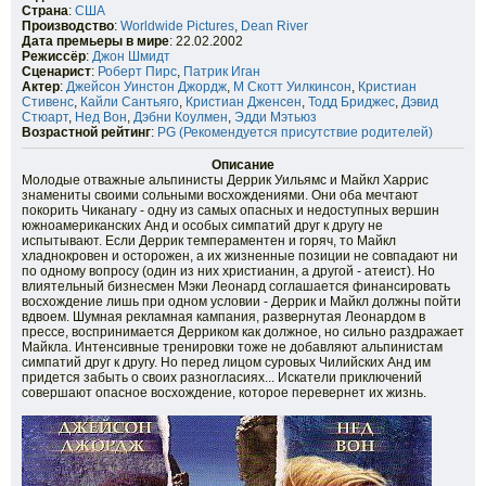
Страна
:
США
Производство
:
Worldwide Pictures
,
Dean River
Дата премьеры в мире
: 22.02.2002
Режиссёр
:
Джон Шмидт
Сценарист
:
Роберт Пирс
,
Патрик Иган
Актер
:
Джейсон Уинстон Джордж
,
М Скотт Уилкинсон
,
Кристиан
Стивенс
,
Кайли Сантьяго
,
Кристиан Дженсен
,
Тодд Бриджес
,
Дэвид
Стюарт
,
Нед Вон
,
Дэбни Коулмен
,
Эдди Мэтьюз
Возрастной рейтинг
:
PG (Рекомендуется присутствие родителей)
Описание
Молодые отважные альпинисты Деррик Уильямс и Майкл Харрис
знамениты своими сольными восхождениями. Они оба мечтают
покорить Чиканагу - одну из самых опасных и недоступных вершин
южноамериканских Анд и особых симпатий друг к другу не
испытывают. Если Деррик темпераментен и горяч, то Майкл
хладнокровен и осторожен, а их жизненные позиции не совпадают ни
по одному вопросу (один из них христианин, а другой - атеист). Но
влиятельный бизнесмен Мэки Леонард соглашается финансировать
восхождение лишь при одном условии - Деррик и Майкл должны пойти
вдвоем. Шумная рекламная кампания, развернутая Леонардом в
прессе, воспринимается Дерриком как должное, но сильно раздражает
Майкла. Интенсивные тренировки тоже не добавляют альпинистам
симпатий друг к другу. Но перед лицом суровых Чилийских Анд им
придется забыть о своих разногласиях... Искатели приключений
совершают опасное восхождение, которое перевернет их жизнь.