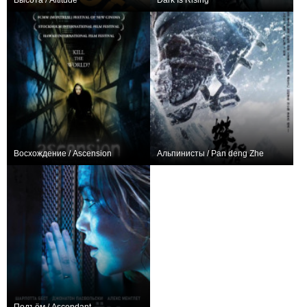
Высота / Altitude
Dark Is Rising
−1
+3
Восхождение / Ascension
Альпинисты / Pan deng Zhe
0
+1