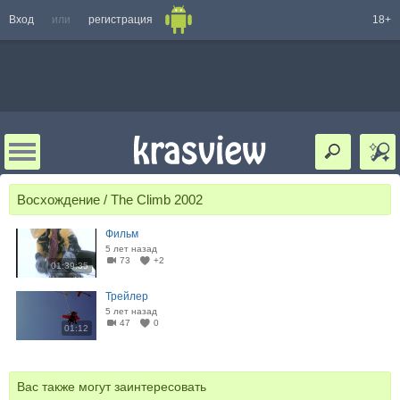
Вход
или
регистрация
18+
Восхождение / The Climb 2002
Фильм
5 лет назад
73
+2
01:39:35
Трейлер
5 лет назад
47
0
01:12
Вас также могут заинтересовать