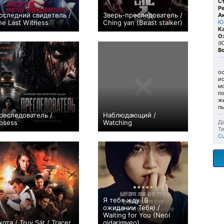
С
Р
оследний свидетель /
Зверь-преследователь /
А
he Last Witness
Ching yan (Beast stalker)
Юн
К
0
0
О
(Ю
В
ос
и
м
п
ж
пы
реследователь /
Наблюдающий /
bsess
Watching
Да
Те
0
+1
Cu
Я тебя жду (В
ожидании Тебя) /
Waiting for You (Neol
хота / Truy Sát / Tracer
gidarimyeo)