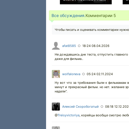
+1
Все обсуждения.
Комментарии
5
Чтобы писать и оценивать комментарии нужн
afat8585
18:24 08.04.2026
○
Не дождавшись днк теста, отпустить главного 
даже для фильма..
wolfaloneva
05:24 02.11.2024
○
Ну вот что за требования были к фильмамам в
минут и прекрасный фильм. но нет. желание зр
надели".
Алексей Скоробогатый
08:18 12.12.20
○
@
Treisyvictoriya
,
корейцы вообще смотрю любя