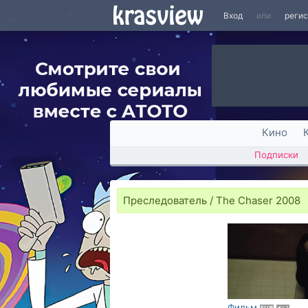
Вход
или
реги
Кино
Подписки
Преследователь / The Chaser 2008
Фильм