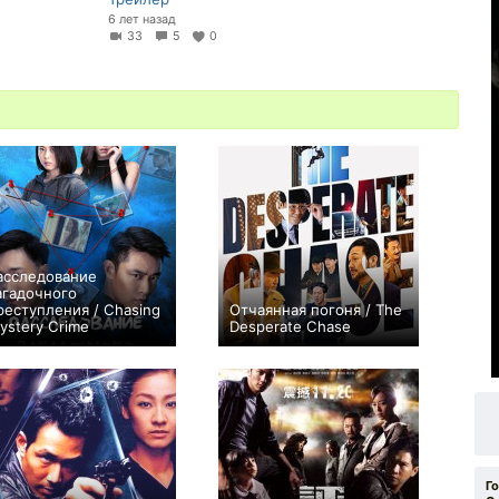
6 лет назад
2
33
5
0
асследование
агадочного
реступления / Chasing
Отчаянная погоня / The
ystery Crime
Desperate Chase
0
+1
Г