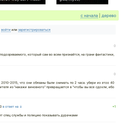
0
+6
с начала
|
дерево
о
войти
или
зарегистрироваться
0
подозреваемого, который сам во всем признаётся, на грани фантастики,
0
 2010-2015, что они обязаны были снимать по 2 часа. убери из этоо 40
ителя из "накажи виновного" превращается в "чтобы вы все сдохли, ибо
20
в ответ на ↓
+1
т спец службы и полицию показывать дурачками