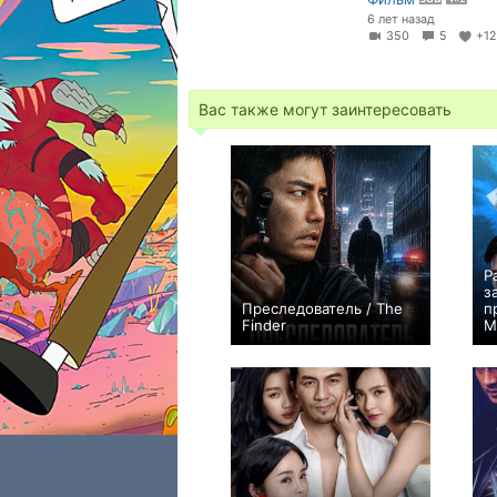
6 лет назад
350
5
+1
Вас также могут заинтересовать
Р
з
Преследователь / The
п
Finder
M
0