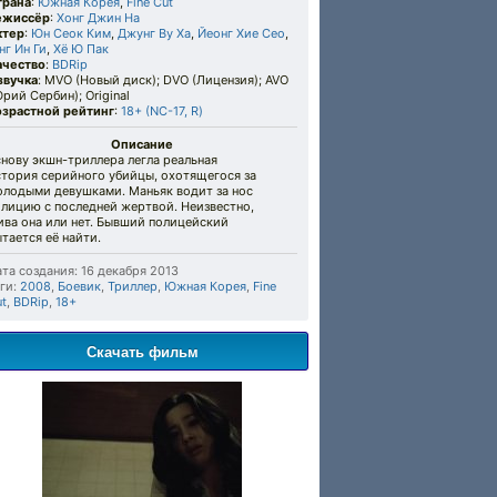
трана
:
Южная Корея
,
Fine Cut
ежиссёр
:
Хонг Джин На
ктер
:
Юн Сеок Ким
,
Джунг Ву Ха
,
Йеонг Хие Сео
,
г Ин Ги
,
Хё Ю Пак
ачество
:
BDRip
звучка
: MVO (Новый диск); DVO (Лицензия); AVO
рий Сербин); Original
озрастной рейтинг
:
18+ (NC-17, R)
Описание
нову экшн-триллера легла реальная
стория серийного убийцы, охотящегося за
олодыми девушками. Маньяк водит за нос
олицию с последней жертвой. Неизвестно,
ива она или нет. Бывший полицейский
тается её найти.
та создания: 16 декабря 2013
ги:
2008
,
Боевик
,
Триллер
,
Южная Корея
,
Fine
t
,
BDRip
,
18+
Скачать фильм