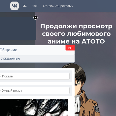
18+
Отключить рекламу
18+
Общение
бсуждаемые