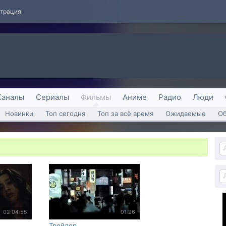
страция
Каналы
Сериалы
Фильмы
Аниме
Радио
Люди
Новинки
Топ сегодня
Топ за всё время
Ожидаемые
О
02:04:55
01:26
Трейлер