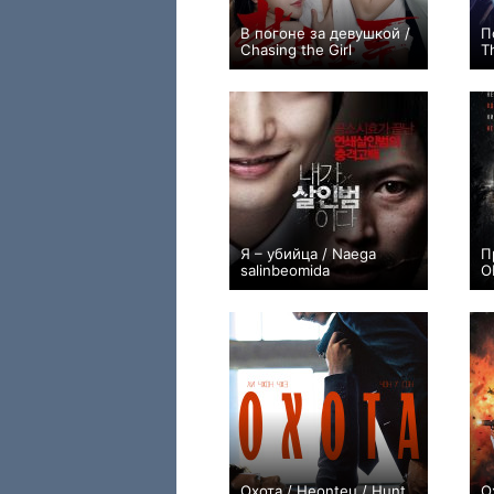
В погоне за девушкой /
П
Chasing the Girl
T
0
Я – убийца / Naega
П
salinbeomida
O
+1
Охота / Heonteu / Hunt
О