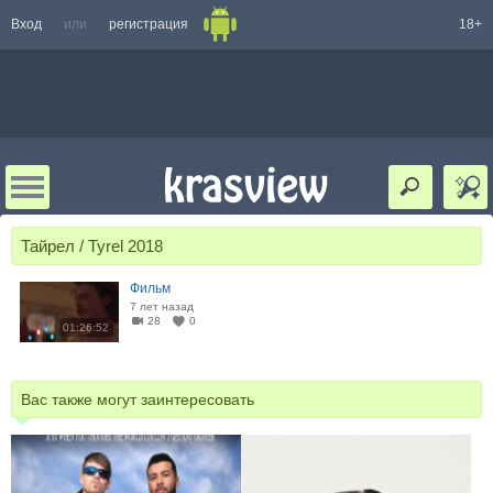
Вход
или
регистрация
18+
Тайрел / Tyrel 2018
Фильм
7 лет назад
28
0
01:26:52
Вас также могут заинтересовать