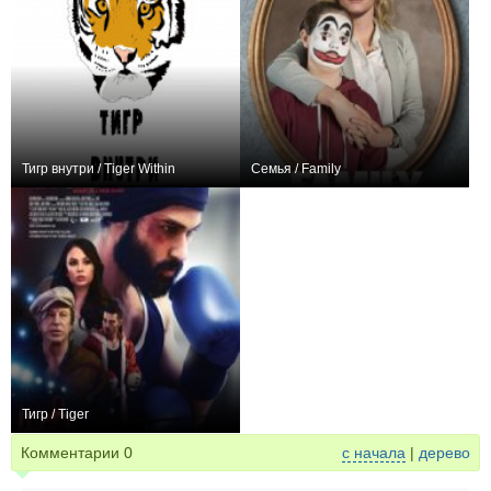
Тигр внутри / Tiger Within
Семья / Family
0
+2
Тигр / Tiger
−1
Комментарии
0
с начала
|
дерево