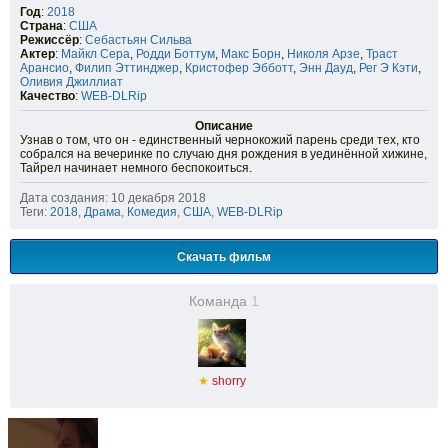
Год
:
2018
Страна
:
США
Режиссёр
:
Себастьян Сильва
Актер
:
Майкл Сера
,
Родди Боттум
,
Макс Борн
,
Николя Арзе
,
Траст
Арансио
,
Филип Эттинджер
,
Кристофер Эбботт
,
Энн Дауд
,
Рег Э Кэти
,
Оливия Джиллиат
Качество
:
WEB-DLRip
Описание
Узнав о том, что он - единственный чернокожий парень среди тех, кто
собрался на вечеринке по случаю дня рождения в уединённой хижине,
Тайрел начинает немного беспокоиться.
Дата создания: 10 декабря 2018
Теги:
2018
,
Драма
,
Комедия
,
США
,
WEB-DLRip
Скачать фильм
Команда
1
★
shorry