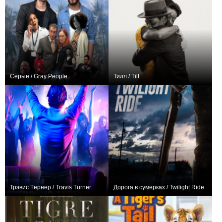
Серые / Gray People
Тилл / Till
−1
+5
Трэвис Тёрнер / Travis Turner
Дорога в сумерках / Twilight Ride
−1
0