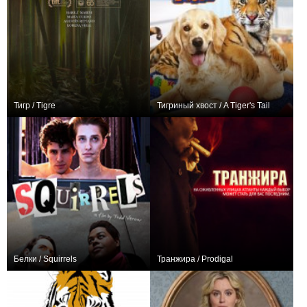
Тигр / Tigre
Тигриный хвост / A Tiger's Tail
0
0
Белки / Squirrels
Транжира / Prodigal
0
0