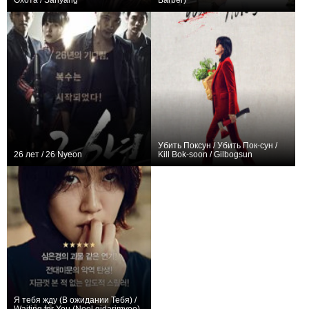
Охота / Sanyang
Barber)
0
0
Убить Поксун / Убить Пок-сун /
26 лет / 26 Nyeon
Kill Bok-soon / Gilbogsun
−1
+27
Я тебя жду (В ожидании Тебя) /