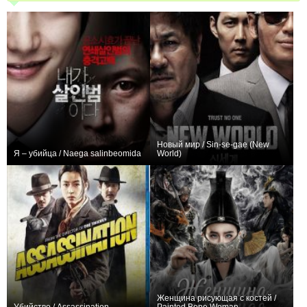
Новый мир / Sin-se-gae (New
Я – убийца / Naega salinbeomida
World)
+1
+28
Женщина рисующая с костей /