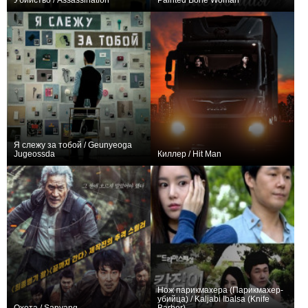
Убийство / Assassination
Painted Bone Woman
+1
0
Я слежу за тобой / Geunyeoga
Jugeossda
Киллер / Hit Man
+13
+1
Нож парикмахера (Парикмахер-
убийца) / Kaljabi Ibalsa (Knife