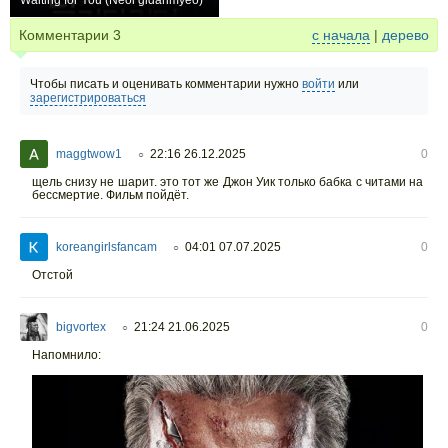
Waiting for You (Neol gidarimyeo)
+6
Комментарии
3
с начала
|
дерево
Чтобы писать и оценивать комментарии нужно
войти
или
зарегистрироваться
maggtwow1
22:16 26.12.2025
0
○
щель снизу не шарит. это тот же Джон Уик только бабка с читами на
бессмертие. Фильм пойдёт.
koreangirlsfancam
04:01 07.07.2025
0
○
Отстой
bigvortex
21:24 21.06.2025
0
○
Напомнило: