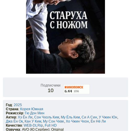
Подписчики
10
Год
:
2025
Страна
:
Корея Южная
Режиссёр
:
Гю Дон Мин
Актер
:
Хэ Ён Ли
,
Сон Чхоль Ким
,
Му Ёль Ким
,
Си А Син
,
У Чжин Юн
,
Джа Ён Ок
,
Кан У Ким
,
Му Сон Чхве
,
Хо Чжин Чхон
,
Ён Нё Ли
Качество
:
WEB-DLRip
,
Full HD
Озвучка
: AVO (Ю.Сербин); Original