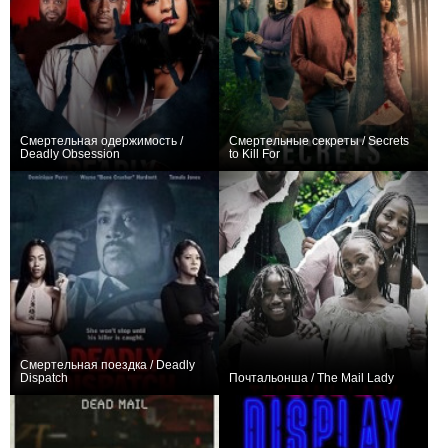
Смертельная одержимость /
Смертельные секреты / Secrets
Deadly Obsession
to Kill For
0
+1
Смертельная поездка / Deadly
Dispatch
Почтальонша / The Mail Lady
+1
0