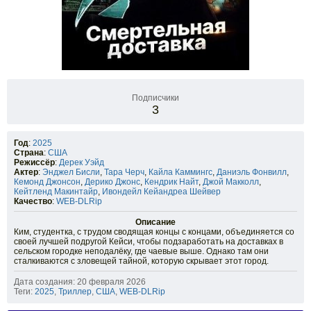
Подписчики
3
Год
:
2025
Страна
:
США
Режиссёр
:
Дерек Уэйд
Актер
:
Энджел Бисли
,
Тара Черч
,
Кайла Каммингс
,
Даниэль Фонвилл
,
Кемонд Джонсон
,
Дерико Джонс
,
Кендрик Найт
,
Джой Макколл
,
Кейтленд Макинтайр
,
Ивондейл Кейандреа Шейвер
Качество
:
WEB-DLRip
Описание
Ким, студентка, с трудом сводящая концы с концами, объединяется со
своей лучшей подругой Кейси, чтобы подзаработать на доставках в
сельском городке неподалёку, где чаевые выше. Однако там они
сталкиваются с зловещей тайной, которую скрывает этот город.
Дата создания: 20 февраля 2026
Теги:
2025
,
Триллер
,
США
,
WEB-DLRip