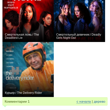
Смертельная ложь / The
Смертельный девичник / Deadly
Deadliest Lie
Girls Night Out
0
0
Курьер / The Delivery Rider
+1
Комментарии
1
с начала
|
дерево