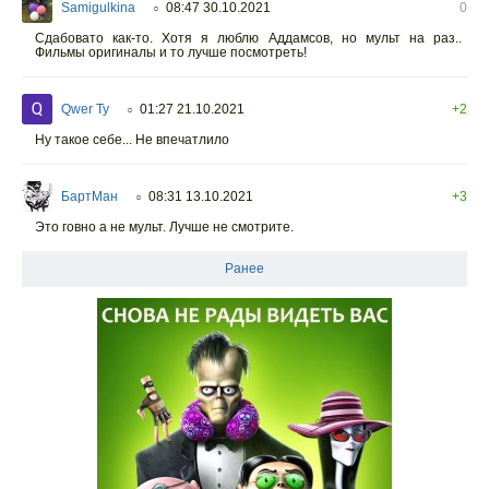
Samigulkina
08:47 30.10.2021
0
○
Сдабовато как-то. Хотя я люблю Аддамсов, но мульт на раз..
Фильмы оригиналы и то лучше посмотреть!
Qwer Ty
01:27 21.10.2021
+2
○
Ну такое себе... Не впечатлило
БартМан
08:31 13.10.2021
+3
○
Это говно а не мульт. Лучше не смотрите.
Ранее