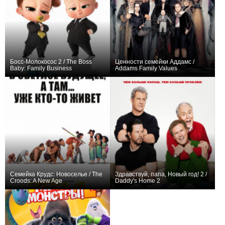
Босс-Молокосос 2 / The Boss
Ценности семейки Аддамс /
Baby: Family Business
Addams Family Values
+81
+2
Семейка Крудс: Новоселье / The
Здравствуй, папа, Новый год! 2 /
Croods: A New Age
Daddy's Home 2
+114
+152