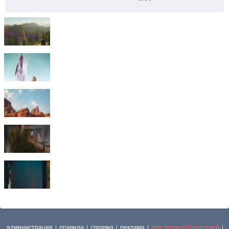
администрация
правила
справка
реклама
для правообладателей
|
|
|
|
|