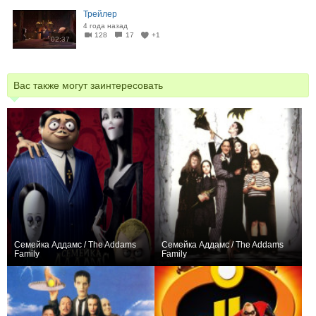
Трейлер
4 года назад
128
17
+1
02:37
Вас также могут заинтересовать
Семейка Аддамс / The Addams
Семейка Аддамс / The Addams
Family
Family
+136
+3