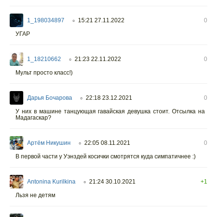
1_198034897
15:21 27.11.2022
0
○
УГАР
1_18210662
21:23 22.11.2022
0
○
Мульт просто класс!)
Дарья Бочарова
22:18 23.12.2021
0
○
У них в машине танцующая гавайская девушка стоит. Отсылка на
Мадагаскар?
Артём Никушин
22:05 08.11.2021
0
○
В первой части у Уэнздей косички смотрятся куда симпатичнее :)
Antonina Kurilkina
21:24 30.10.2021
+1
○
Льзя не детям