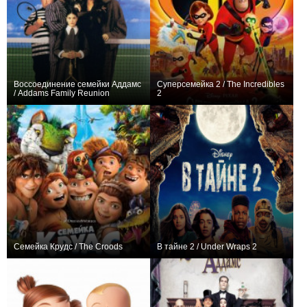
Воссоединение семейки Аддамс
Суперсемейка 2 / The Incredibles
/ Addams Family Reunion
2
−6
+140
Семейка Крудс / The Croods
В тайне 2 / Under Wraps 2
+180
−1