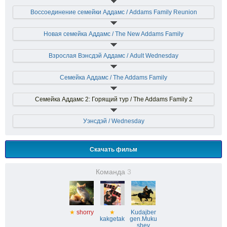
Воссоединение семейки Аддамс / Addams Family Reunion
Новая семейка Аддамс / The New Addams Family
Взрослая Вэнсдэй Аддамс / Adult Wednesday
Семейка Аддамс / The Addams Family
Семейка Аддамс 2: Горящий тур / The Addams Family 2
Уэнсдэй / Wednesday
Скачать фильм
Команда
3
★
shorry
★
Kudajber
kakgetak
gen.Muku
shev