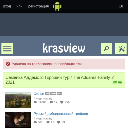
Вход
или
регистрация
18+
Удалено по требованию правообладателя.
Семейка Аддамс 2: Горящий тур / The Addams Family 2
2021
Фильм
4 года назад
11006
17
+56
01:33:09
Русский дубоированный трейлер
4 года назад
506
17
+3
02:12