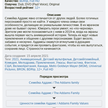
Качество
:
BDRip
,
Full HD
Озвучка
: Dub; DVO (Pazl Voice); Original
Возрастной рейтинг
:
12+
Описание
Семейка Аддамс явно отличается от других людей. Более готичных
персонажей просто не найти. У каждого члена семьи свои
особенности, делающие их уникальными личностями. В их мрачном
доме не бывает скучно. Юморить герои умеют, но «по-черному».
Зрители уже могли познакомиться с ними в 2019-м, когда на экраны
вышла первая часть анимационной истории. Теперь их ждут новые
приключения и общение с другими персонажами. Будет весело,
забавно и нескучно. Аддамсы окажутся втянутыми в дурацкие
события, и придется им проявить фантазию, чтобы из них выпутаться,
сохранив лицо. Странности начинаются.
Дата создания: 15 апреля 2021
Теги:
2021
,
Анимационный
,
Детский мультфильм
,
Детский/семейный
,
Комедия
,
Мелодрама
,
Приключения
,
Ужасы
,
Фантастика
,
Фэнтези
,
США
,
Великобритания
,
Канада
,
Metro Goldwyn Mayer (MGM)
,
Universal
Pictures
,
BRON
,
BDRip
,
12+
,
Full HD
Порядок просмотра
Семейка Аддамс / The Addams family
Семейка Аддамс / The Addams Family
Ценности семейки Аддамс / Addams Family Values