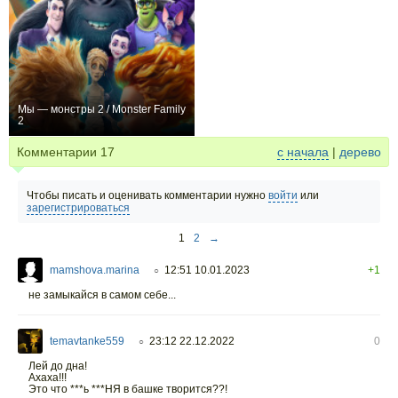
Мы — монстры 2 / Monster Family
2
+4
Комментарии
17
с начала
|
дерево
Чтобы писать и оценивать комментарии нужно
войти
или
зарегистрироваться
1
2
→
mamshova.marina
12:51 10.01.2023
+1
○
не замыкайся в самом себе...
temavtanke559
23:12 22.12.2022
0
○
Лей до дна!
Ахаха!!!
Это что ***ь ***НЯ в башке творится??!