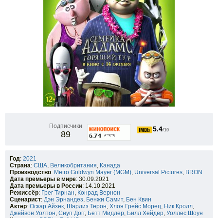
Подписчики
5.4
/10
89
Год
:
2021
Страна
:
США
,
Великобритания
,
Канада
Производство
:
Metro Goldwyn Mayer (MGM)
,
Universal Pictures
,
BRON
Дата премьеры в мире
: 30.09.2021
Дата премьеры в России
: 14.10.2021
Режиссёр
:
Грег Тирнан
,
Конрад Вернон
Сценарист
:
Дэн Эрнандез
,
Бенжи Самит
,
Бен Квин
Актер
:
Оскар Айзек
,
Шарлиз Терон
,
Хлоя Грейс Морец
,
Ник Кролл
,
Джейвон Уолтон
,
Снуп Догг
,
Бетт Мидлер
,
Билл Хейдер
,
Уоллес Шоун