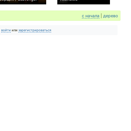
+8
+2
с начала
|
дерево
о
войти
или
зарегистрироваться