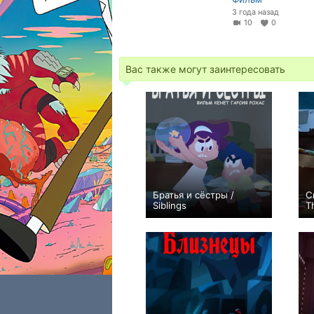
3 года назад
10
0
Вас также могут заинтересовать
Братья и сёстры /
С
Siblings
T
+3