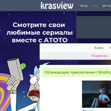
Вход
или
реги
Кино
Подписки
Сближающие приключения / Binding
Фильм