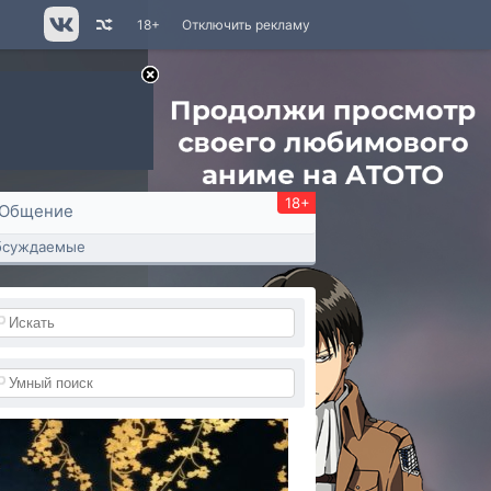
18+
Отключить рекламу
18+
Общение
бсуждаемые