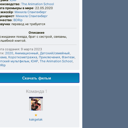
трана
:
ЮАР
роизводство
:
The Animation School
ата премьеры в мире
: 22.05.2020
ежиссёр
:
Микила Спангенберг
ценарист
:
Микила Спангенберг
ачество
:
BDRip
звучка
: перевод не требуется
Описание
ожидании поезда, брат с сестрой, связаны,
олшебной книгой.
та создания: 9 марта 2023
ги:
2020
,
Анимационный
,
Детский/семейный
,
рама
,
Короткометражка
,
Приключения
,
Фэнтези
,
етский мультфильм
,
ЮАР
,
The Animation School
,
DRip
Скачать фильм
Команда
1
★
kakgetak