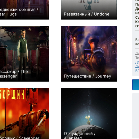
С
П
Д
едвежьи объятия /
Р
ear Hugs
Развязанный / Undone
С
+1
+2
К
О
В 
в
Да
Те
Д
Д
B
ассажир / The
assenger
Путешествие / Journey
+1
+1
Отчуждённый /
борщик / Scavenger
Alienated