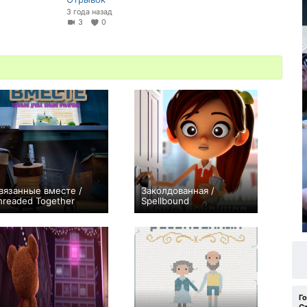
3 года назад
3
0
вязанные вместе /
Заколдованная /
hreaded Together
Spellbound
+1
+3
Г