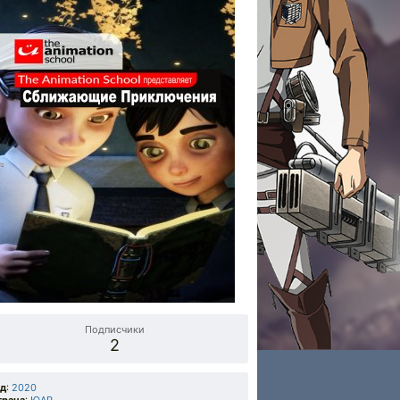
Подписчики
2
од
:
2020