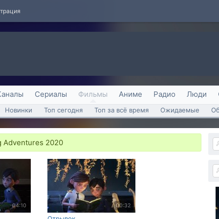
страция
Каналы
Сериалы
Фильмы
Аниме
Радио
Люди
Новинки
Топ сегодня
Топ за всё время
Ожидаемые
О
 Adventures 2020
04:10
00:32
Отрывок