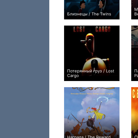
М
Близнецы / The Twins
B
0
Потерянный груз / Lost
П
Cargo
P
+1
Награда / The Reward
С