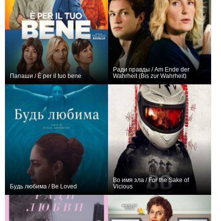
Ради правды / Am Ende der
Папаши / È per il tuo bene
Wahrheit (Bis zur Wahrheit)
0
0
Во имя зла / For the Sake of
Будь любима / Be Loved
Vicious
0
0