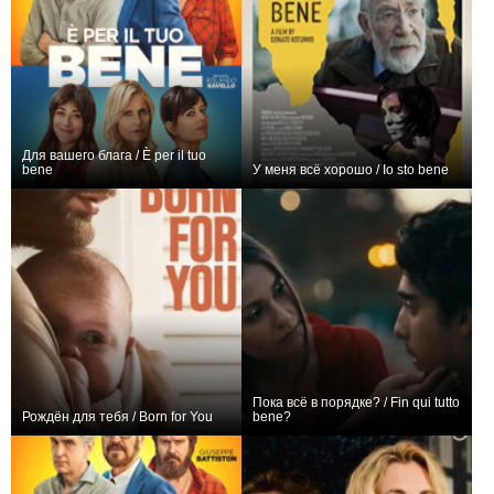
Для вашего блага / È per il tuo
bene
У меня всё хорошо / Io sto bene
+2
0
Пока всё в порядке? / Fin qui tutto
Рождён для тебя / Born for You
bene?
0
0