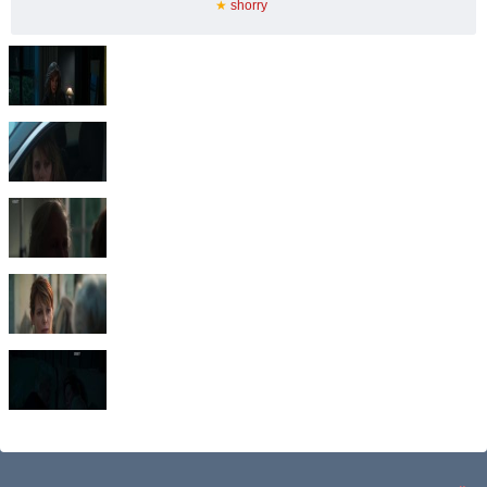
★
shorry