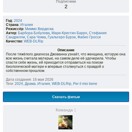
Подписчики
2
Год
:
2024
Страна
:
Италия
Режиссёр
:
Миммо Вердеска
Актер
:
Барбора Бобулова
,
Мари-Кристин Барро
,
Стефания
Сандрелли
,
Сара Чокка
,
Гуальтеро Бурзи
,
Фабио Гросси
Качество
:
WEB-DLRip
Описание
После тяжёлого диагноза Джованна узнаёт, что женщина, которую она
всю жизнь считала матерью, на самом деле её удочерила. Чтобы
спасти себе жизнь, ей приходится отправиться на поиски
биологической матери и впервые столкнуться с правдой о
собственном прошлом.
Дата создания: 16 мая 2026
Теги:
2024
,
Драма
,
Италия
,
WEB-DLRip
,
Per il mio bene
Скачать фильм
Команда
1