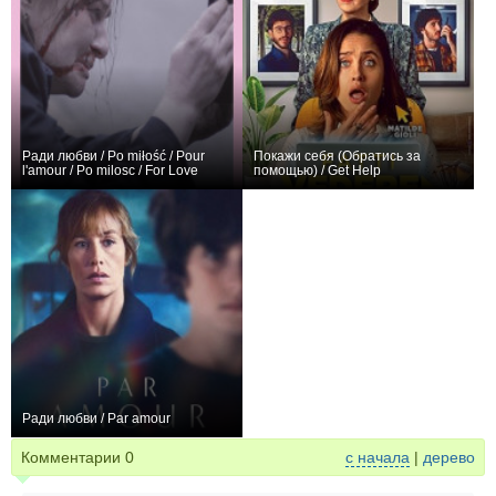
Ради любви / Po miłość / Pour
Покажи себя (Обратись за
l'amour / Po milosc / For Love
помощью) / Get Help
0
+2
Ради любви / Par amour
0
Комментарии
0
с начала
|
дерево