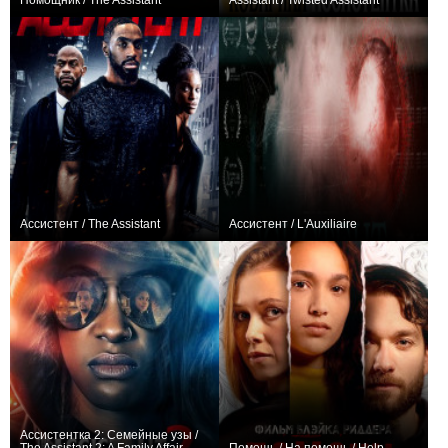
Помощник / The Assistant
Assistant / Twisted Assistant
0
0
Ассистент / The Assistant
Ассистент / L'Auxiliaire
0
+1
Ассистентка 2: Семейные узы /