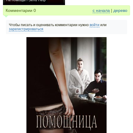
На помощь! / Send Help
+111
Комментарии
0
с начала
|
дерево
Чтобы писать и оценивать комментарии нужно
войти
или
зарегистрироваться