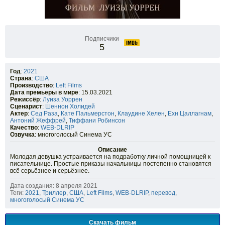
Подписчики
5
Год
:
2021
Страна
:
США
Производство
:
Left Films
Дата премьеры в мире
: 15.03.2021
Режиссёр
:
Луиза Уоррен
Сценарист
:
Шеннон Холидей
Актер
:
Сед Раза
,
Кате Пальмерстон
,
Клаудине Хелен
,
Ехн Цаллагнам
,
Антоний Жеффрей
,
Тиффани Робинсон
Качество
:
WEB-DLRIP
Озвучка
: многоголосый Синема УС
Описание
Молодая девушка устраивается на подработку личной помощницей к
писательнице. Простые приказы начальницы постепенно становятся
всё серьёзнее и серьёзнее.
Дата создания: 8 апреля 2021
Теги:
2021
,
Триллер
,
США
,
Left Films
,
WEB-DLRIP
,
перевод
,
многоголосый Синема УС
Скачать фильм