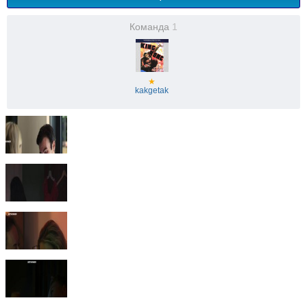
Команда
1
★
kakgetak