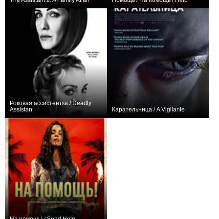
The Assistant 2: A Family Affair
Помощь / На помощь / Help
0
0
Роковая ассистентка / Deadly
Assistan
Карательница / A Vigilante
0
+1