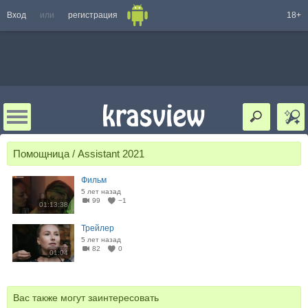
Вход
или
регистрация
18+
Помощница / Assistant 2021
Фильм
5 лет назад
99
−1
01:13:38
Трейлер
5 лет назад
82
0
01:04
Вас также могут заинтересовать