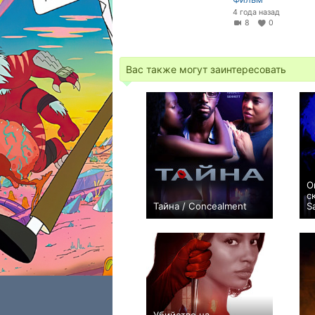
4 года назад
8
0
Вас также могут заинтересовать
О
с
Тайна / Concealment
S
0