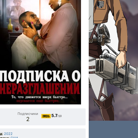
Подписчики
5.7
/10
2
од
:
2022