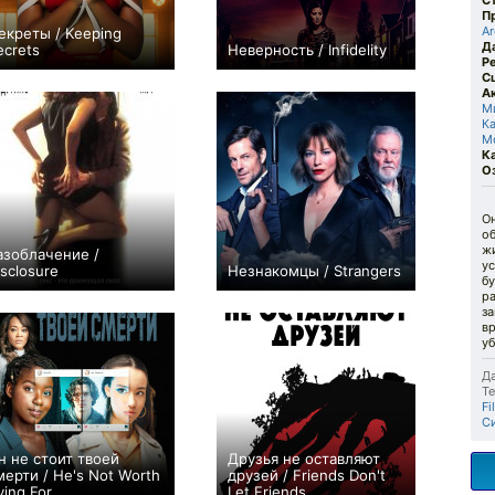
С
П
Ar
екреты / Keeping
Д
ecrets
Неверность / Infidelity
Р
0
−1
С
А
М
К
М
К
О
О
об
жи
азоблачение /
ус
isclosure
Незнакомцы / Strangers
б
+3
+3
ра
за
в
уб
Да
Те
Fi
С
н не стоит твоей
Друзья не оставляют
мерти / He's Not Worth
друзей / Friends Don't
ying For
Let Friends