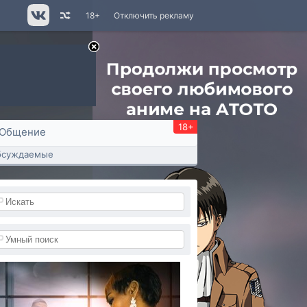
18+
Отключить рекламу
18+
Общение
бсуждаемые