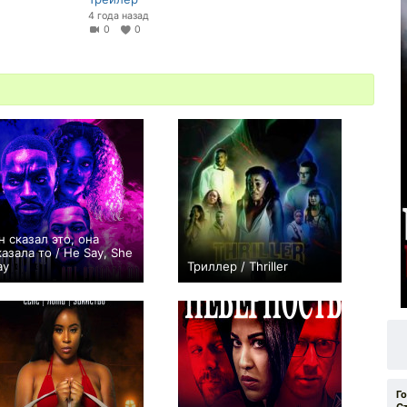
4 года назад
0
0
н сказал это, она
казала то / He Say, She
ay
Триллер / Thriller
0
−2
Г