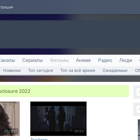
страция
Каналы
Сериалы
Фильмы
Аниме
Радио
Люди
Новинки
Топ сегодня
Топ за всё время
Ожидаемые
О
sclosure 2022
01:13:17
01:24
Трейлер