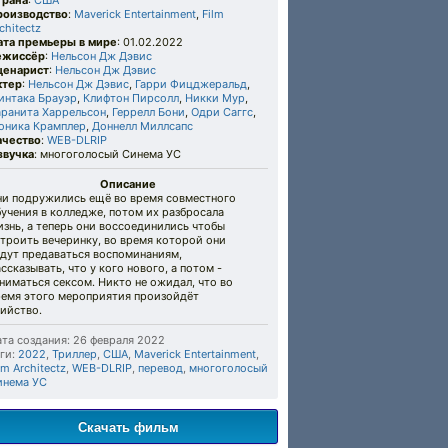
трана
:
США
роизводство
:
Maverick Entertainment
,
Film
chitectz
ата премьеры в мире
: 01.02.2022
ежиссёр
:
Нельсон Дж Дэвис
ценарист
:
Нельсон Дж Дэвис
ктер
:
Нельсон Дж Дэвис
,
Гарри Фицджеральд
,
интака Брауэр
,
Клифтон Пирсолл
,
Никки Мур
,
аранита Харрельсон
,
Геррелл Бони
,
Одри Саггс
,
оника Крамплер
,
Доннелл Миллсапс
ачество
:
WEB-DLRIP
звучка
: многоголосый Синема УС
Описание
ни подружились ещё во время совместного
учения в колледже, потом их разбросала
знь, а теперь они воссоединились чтобы
троить вечеринку, во время которой они
удут предаваться воспоминаниям,
ссказывать, что у кого нового, а потом -
ниматься сексом. Никто не ожидал, что во
ремя этого мероприятия произойдёт
ийство.
та создания: 26 февраля 2022
ги:
2022
,
Триллер
,
США
,
Maverick Entertainment
,
lm Architectz
,
WEB-DLRIP
,
перевод
,
многоголосый
инема УС
Скачать фильм