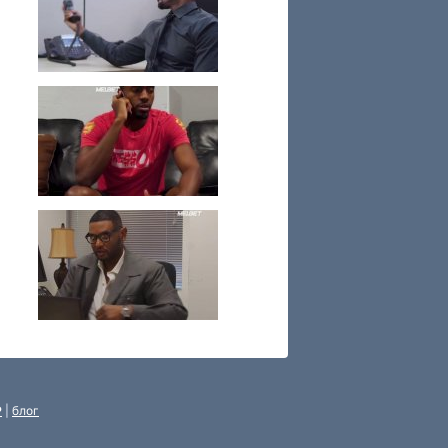
P
|
блог