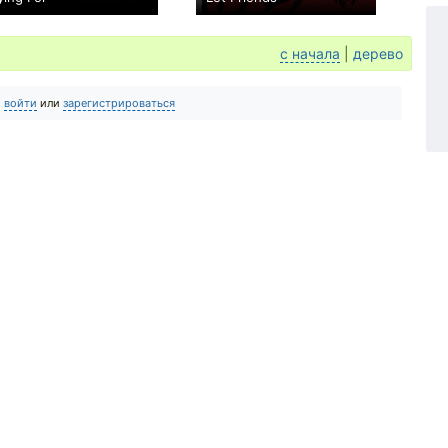
−1
0
с начала
|
дерево
о
войти
или
зарегистрироваться