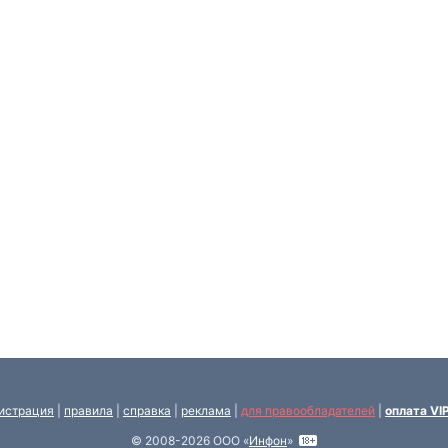
истрация
|
правила
|
справка
|
реклама
|
для правообладателей
|
оплата VI
© 2008-2026 ООО «
Инфон
»