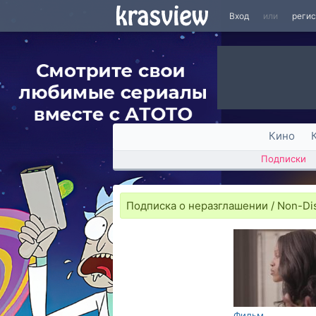
Вход
или
реги
Кино
Подписки
Подписка о неразглашении / Non-Di
Фильм