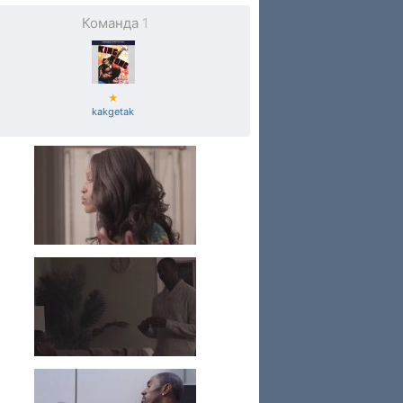
Команда
1
★
kakgetak