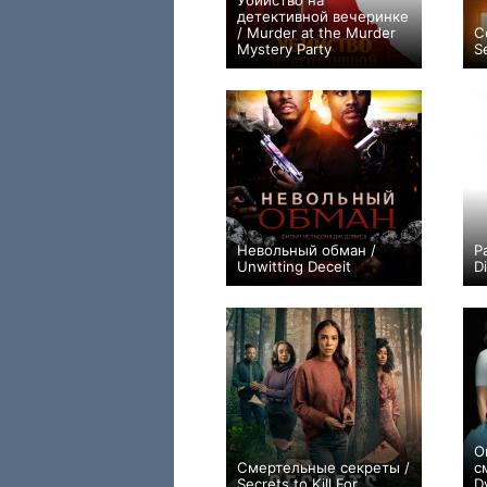
Убийство на
детективной вечеринке
/ Murder at the Murder
С
Mystery Party
S
−1
Невольный обман /
Р
Unwitting Deceit
D
0
О
Смертельные секреты /
с
Secrets to Kill For
D