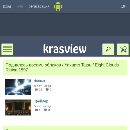
Вход
или
регистрация
18+
Поднялось восемь облаков / Yakumo Tatsu / Eight Clouds
Rising 1997
Фильм
5 лет назад
21
0
57:09
Трейлер
5 лет назад
5
0
05:17