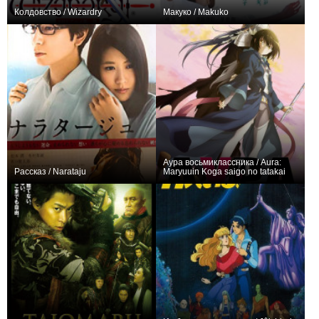
Колдовство / Wizardry
Макуко / Makuko
+2
0
Аура восьмиклассника / Aura:
Рассказ / Narataju
Maryuuin Koga saigo no tatakai
0
+3