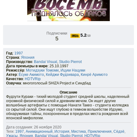
Подписчики
5.2
/10
5
Год
:
1997
Страна
:
Япония
Производство
:
Bandai Visual
,
Studio Pierrot
Дата премьеры в мире
: 25.10.1997
Режиссёр
:
Мотидзуки Томоми
,
Ицуки Нацуми
Актер
:
Ёсуке Акимото
,
Кейджи Фудзивара
,
Кинрё Аримото
Качество
:
HDTVRip
Озвучка
: многоголосый SHIZA Project и Синдбад
Описание
Фудзути Кураки - тихий молодой студент средней школы, наделенный
огромной физической силой и древним мечом. Он ищет другие
волшебные артефакты с помощью Нанати Такео - студента колледжа
со скрытой силой. Они ищут глубоко в темном волшебстве Идзумо,
обнаруживая тайны, похороненные в пределах места рождения всей
японской мифологии.
Дата создания: 26 ноября 2020
Теги:
1997
,
Анимационный
,
История
,
Мистика
,
Приключения
,
Сёдзё
,
Ужасы
,
Япония
,
Bandai Visual
,
Studio Pierrot
,
HDTVRip