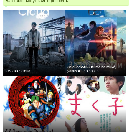
Вас также могут заинтересовать
За облаками / Kumo no mukô,
Облако / Cloud
yakusoku no basho
+4
+9