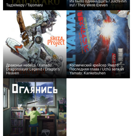
Их было одиннадцать / Jûichi-nin
Тадзёмару / Tajomaru
iru! / They Were Eleven
0
+3
Драконьи небеса / Xanadu
Космический крейсер Ямато:
Dragonslayer Legend / Dragon's
Последняя глава / Uchû senkan
Heaven
Yamato: Kanketsuhen
+3
0