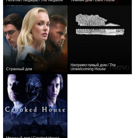
Негатив / Negatyw / The Negative
Тёмный дом / Dark House
0
0
Неприветливый дом / The
Странный дом
Unwelcoming House
+4
0