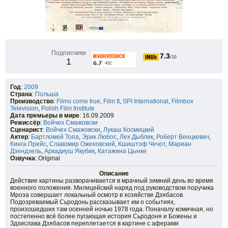
Подписчики
7.3
/10
1
Год
:
2009
Страна
:
Польша
Производство
:
Films come true
,
Film It
,
SPI International
,
Filmbox
Television
,
Polish Film Institute
Дата премьеры в мире
: 16.09.2009
Режиссёр
:
Войчех Смажовски
Сценарист
:
Войчех Смажовски
,
Лукаш Космицкий
Актер
:
Бартломей Топа
,
Эрик Любос
,
Лех Дыблик
,
Роберт Венцкевич
,
Кинга Прейс
,
Славомир Ожеховский
,
Кшиштоф Чечот
,
Мариан
Дзендзель
,
Аркадиуш Якубик
,
Катажина Цынке
Озвучка
: Original
Описание
Действие картины разворачивается в мрачный зимний день во время
военного положения. Милицейский наряд под руководством поручика
Мроза совершает локальный осмотр в хозяйстве Дзябасов.
Подозреваемый Сьродонь рассказывает им о событиях,
произошедших там осенней ночью 1978 года. Поначалу комичная, но
постепенно всё более пугающая история Сьродоня и Божены и
Здзислава Дзябасов переплетается в картине с аферами