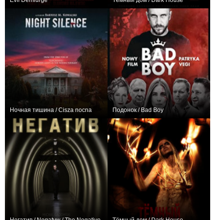
Evil Demiurge
Тёмный дом / Dark House
0
0
Ночная тишина / Cisza nocna
Подонок / Bad Boy
0
+2