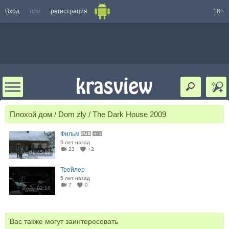
Вход
или
регистрация
18+
Плохой дом / Dom zly / The Dark House 2009
Фильм
5 лет назад
23
+2
01:45:12
Трейлер
5 лет назад
7
0
02:16
Вас также могут заинтересовать