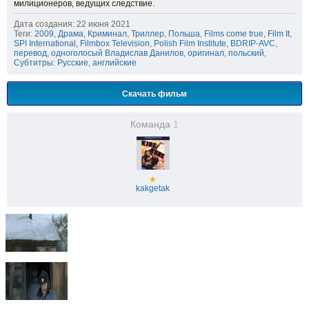
милиционеров, ведущих следствие.
Дата создания: 22 июня 2021
Теги:
2009
,
Драма
,
Криминал
,
Триллер
,
Польша
,
Films come true
,
Film It
,
SPI International
,
Filmbox Television
,
Polish Film Institute
,
BDRIP-AVC
,
перевод
,
одноголосый Владислав Данилов
,
оригинал
,
польский
,
Субтитры: Русские
,
английские
Скачать фильм
Команда
1
★
kakgetak