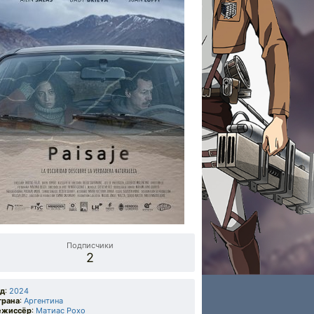
Подписчики
2
од
:
2024
трана
:
Аргентина
ежиссёр
:
Матиас Рохо