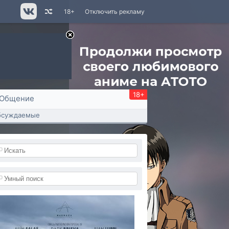
18+
Отключить рекламу
18+
Общение
бсуждаемые