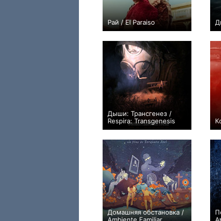
Рай / El Paraiso
Д
0
Дыши: Трансгенез /
Respira: Transgenesis
К
−1
Домашняя обстановка /
П
Ambiente Familiar
A