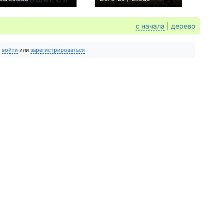
+1
0
с начала
|
дерево
о
войти
или
зарегистрироваться