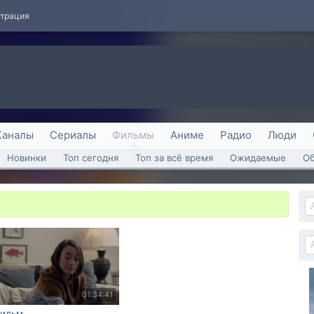
страция
Каналы
Сериалы
Фильмы
Аниме
Радио
Люди
Новинки
Топ сегодня
Топ за всё время
Ожидаемые
О
01:34:41
ильм