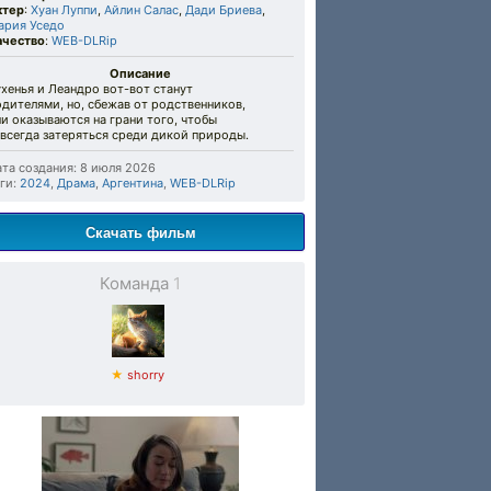
ктер
:
Хуан Луппи
,
Айлин Салас
,
Дади Бриева
,
ария Уседо
ачество
:
WEB-DLRip
Описание
хенья и Леандро вот-вот станут
дителями, но, сбежав от родственников,
и оказываются на грани того, чтобы
всегда затеряться среди дикой природы.
та создания: 8 июля 2026
ги:
2024
,
Драма
,
Аргентина
,
WEB-DLRip
Скачать фильм
Команда
1
★
shorry