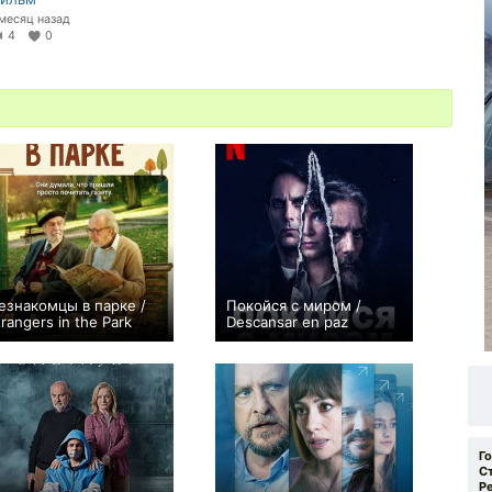
 месяц назад
4
0
езнакомцы в парке /
Покойся с миром /
trangers in the Park
Descansar en paz
0
+7
Г
С
Р