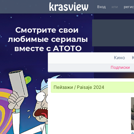
Вход
или
реги
Кино
Подписки
Пейзажи / Paisaje 2024
Ф