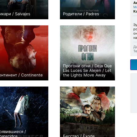
А
М
К
икари / Salvajes
Родители / Padres
0
0
Эу
ро
он
на
Да
Те
Прогони огни / Deja Que
Las Luces Se Alejen / Let
онтинент / Continente
the Lights Move Away
−2
0
оявившиеся /
parecidos
Бегство / Èxode