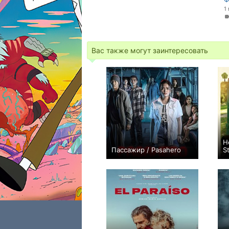
1
Вас также могут заинтересовать
Н
Пассажир / Pasahero
S
0