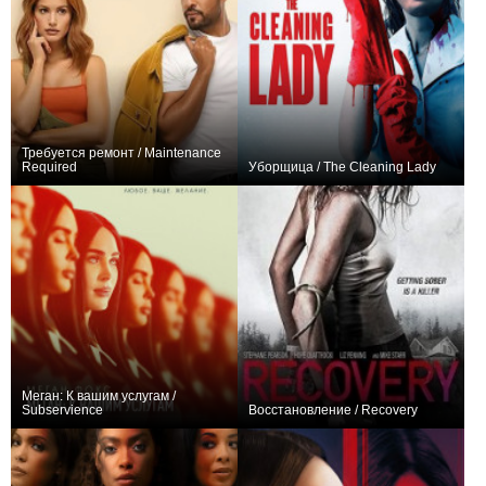
Требуется ремонт / Maintenance
Required
Уборщица / The Cleaning Lady
0
+2
Меган: К вашим услугам /
Subservience
Восстановление / Recovery
+80
+2