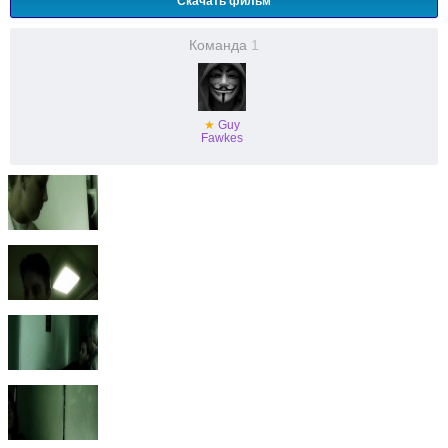
Скачать фильм
Команда
1
★
Guy
Fawkes