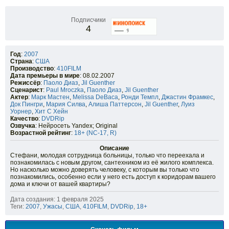
Подписчики
4
Год
:
2007
Страна
:
США
Производство
:
410FILM
Дата премьеры в мире
: 08.02.2007
Режиссёр
:
Паоло Диаз
,
Jil Guenther
Сценарист
:
Paul Mroczka
,
Паоло Диаз
,
Jil Guenther
Актер
:
Марк Мастен
,
Melissa DeBaca
,
Ронди Темпл
,
Джастин Фрамкес
,
Док Пингри
,
Мария Силва
,
Алиша Паттерсон
,
Jil Guenther
,
Луиз
Уорнер
,
Хит С Хейн
Качество
:
DVDRip
Озвучка
: Нейросеть Yandex; Original
Возрастной рейтинг
:
18+ (NC-17, R)
Описание
Стефани, молодая сотрудница больницы, только что переехала и
познакомилась с новым другом, сантехником из её жилого комплекса.
Но насколько можно доверять человеку, с которым вы только что
познакомились, особенно если у него есть доступ к коридорам вашего
дома и ключи от вашей квартиры?
Дата создания: 1 февраля 2025
Теги:
2007
,
Ужасы
,
США
,
410FILM
,
DVDRip
,
18+