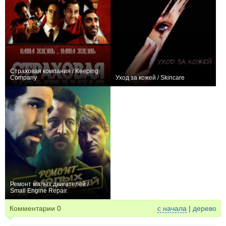
Страховая компания / Keeping
Company
Уход за кожей / Skincare
0
+1
Ремонт малых двигателей /
Small Engine Repair
+2
Комментарии
0
с начала
|
дерево