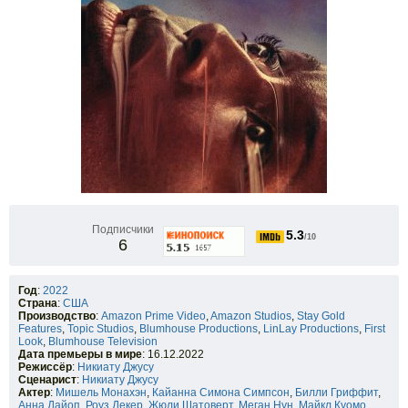
Подписчики
5.3
/10
6
Год
:
2022
Страна
:
США
Производство
:
Amazon Prime Video
,
Amazon Studios
,
Stay Gold
Features
,
Topic Studios
,
Blumhouse Productions
,
LinLay Productions
,
First
Look
,
Blumhouse Television
Дата премьеры в мире
: 16.12.2022
Режиссёр
:
Никиату Джусу
Сценарист
:
Никиату Джусу
Актер
:
Мишель Монахэн
,
Кайанна Симона Симпсон
,
Билли Гриффит
,
Анна Дайоп
,
Роуз Декер
,
Жюли Шатоверт
,
Меган Нун
,
Майкл Куомо
,