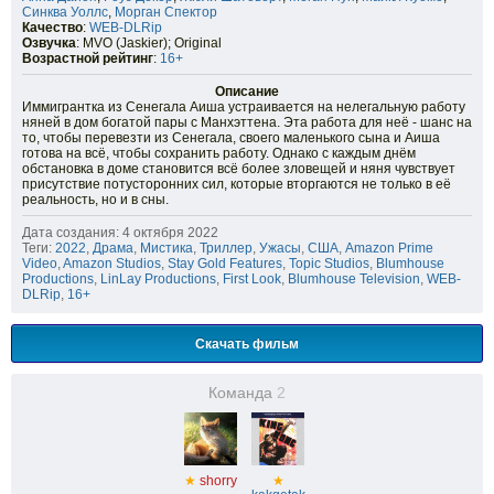
Синква Уоллс
,
Морган Спектор
Качество
:
WEB-DLRip
Озвучка
: MVO (Jaskier); Original
Возрастной рейтинг
:
16+
Описание
Иммигрантка из Сенегала Аиша устраивается на нелегальную работу
няней в дом богатой пары с Манхэттена. Эта работа для неё - шанс на
то, чтобы перевезти из Сенегала, своего маленького сына и Аиша
готова на всё, чтобы сохранить работу. Однако с каждым днём
обстановка в доме становится всё более зловещей и няня чувствует
присутствие потусторонних сил, которые вторгаются не только в её
реальность, но и в сны.
Дата создания: 4 октября 2022
Теги:
2022
,
Драма
,
Мистика
,
Триллер
,
Ужасы
,
США
,
Amazon Prime
Video
,
Amazon Studios
,
Stay Gold Features
,
Topic Studios
,
Blumhouse
Productions
,
LinLay Productions
,
First Look
,
Blumhouse Television
,
WEB-
DLRip
,
16+
Скачать фильм
Команда
2
★
shorry
★