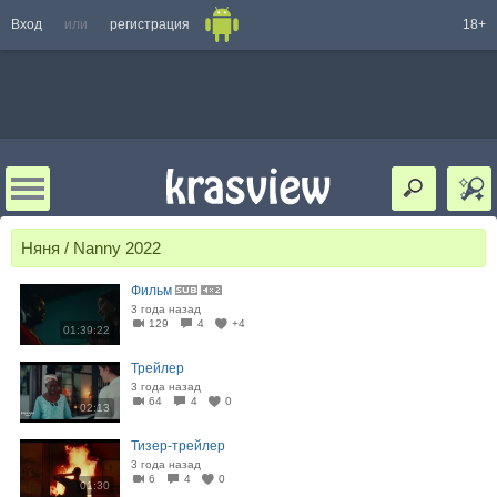
Вход
или
регистрация
18+
Няня / Nanny 2022
Фильм
3 года назад
129
4
+4
01:39:22
Трейлер
3 года назад
64
4
0
02:13
Тизер-трейлер
3 года назад
6
4
0
01:30