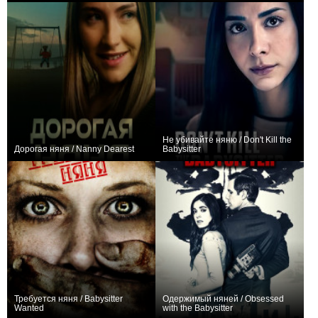
Не убивайте няню / Don't Kill the
Дорогая няня / Nanny Dearest
Babysitter
−2
0
Требуется няня / Babysitter
Одержимый няней / Obsessed
Wanted
with the Babysitter
+1
−1