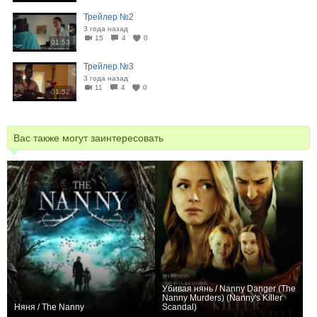
Трейлер №2
3 года назад
15
4
0
01:53
Трейлер №3
3 года назад
11
4
0
01:52
Вас также могут заинтересовать
Убивая нянь / Nanny Danger (The
Nanny Murders) (Nanny's Killer
Няня / The Nanny
Scandal)
+1
0