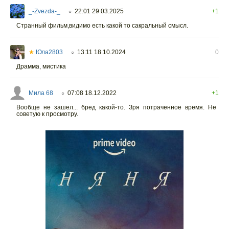
_-Zvezda-_
22:01 29.03.2025
+1
○
Странный фильм,видимо есть какой то сакральный смысл.
★
Юла2803
13:11 18.10.2024
0
○
Драмма, мистика
Мила 68
07:08 18.12.2022
+1
○
Вообще не зашел... бред какой-то. Зря потраченное время. Не
советую к просмотру.