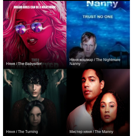
Няня-кошмар / The Nightmare
Няня / The Babysitter
Nanny
+64
0
Няня / The Turning
Мистер няня / The Manny
+3
0