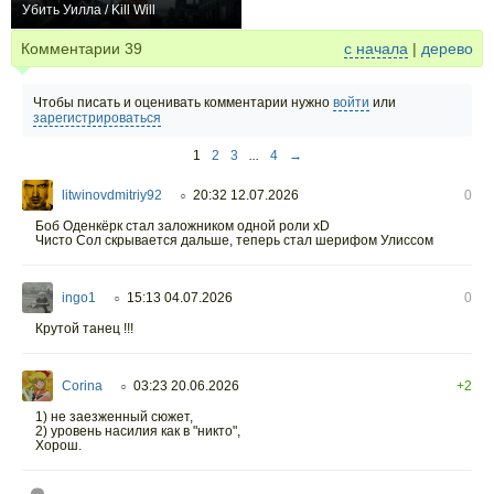
Убить Уилла / Kill Will
−1
Комментарии
39
с начала
|
дерево
Чтобы писать и оценивать комментарии нужно
войти
или
зарегистрироваться
1
2
3
...
4
→
litwinovdmitriy92
20:32 12.07.2026
0
○
Боб Оденкёрк стал заложником одной роли хD
Чисто Сол скрывается дальше, теперь стал шерифом Улиссом
ingo1
15:13 04.07.2026
0
○
Крутой танец !!!
Corina
03:23 20.06.2026
+2
○
1) не заезженный сюжет,
2) уровень насилия как в "никто",
Хорош.