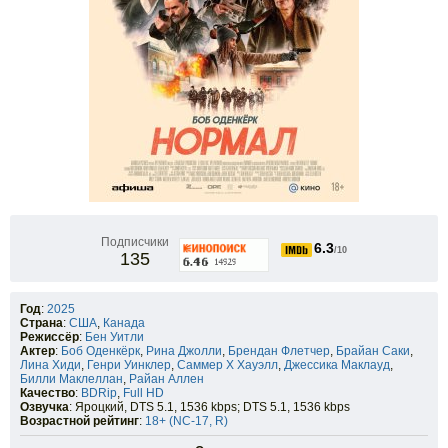
Подписчики
6.3
/10
135
Год
:
2025
Страна
:
США
,
Канада
Режиссёр
:
Бен Уитли
Актер
:
Боб Оденкёрк
,
Рина Джолли
,
Брендан Флетчер
,
Брайан Саки
,
Лина Хиди
,
Генри Уинклер
,
Саммер Х Хауэлл
,
Джессика Маклауд
,
Билли Маклеллан
,
Райан Аллен
Качество
:
BDRip
,
Full HD
Озвучка
: Яроцкий, DTS 5.1, 1536 kbps; DTS 5.1, 1536 kbps
Возрастной рейтинг
:
18+ (NC-17, R)