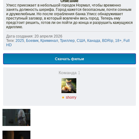
Описание
Улисс приезжает в небольшой городок Нормал, чтобы временно
занять должность шерифа. Город кажется безопасным, почти сонным
и дружелюбным. Но после ограбления банка Улисс обнаруживает
преступный заговор, в который вовлечён весь город. Теперь ему
предстоит решить, готов ли он пойти до конца и разрушить кажущуюся
идиллию.
Дата создания: 20 апреля 2026
Теги:
2025
,
Боевик
,
Криминал
,
Триллер
,
США
,
Канада
,
BDRip
,
18+
,
Full
HD
Скачать фильм
Команда
1
★
shorry