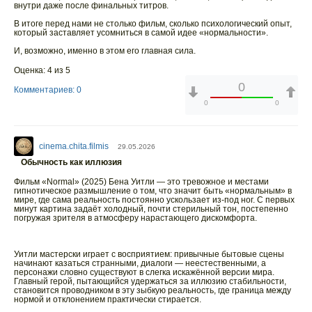
внутри даже после финальных титров.
В итоге перед нами не столько фильм, сколько психологический опыт,
который заставляет усомниться в самой идее «нормальности».
И, возможно, именно в этом его главная сила.
Оценка: 4 из 5
0
Комментариев: 0
0
0
cinema.chita.filmis
29.05.2026
Обычность как иллюзия
Фильм «Normal» (2025) Бена Уитли — это тревожное и местами
гипнотическое размышление о том, что значит быть «нормальным» в
мире, где сама реальность постоянно ускользает из-под ног. С первых
минут картина задаёт холодный, почти стерильный тон, постепенно
погружая зрителя в атмосферу нарастающего дискомфорта.
Уитли мастерски играет с восприятием: привычные бытовые сцены
начинают казаться странными, диалоги — неестественными, а
персонажи словно существуют в слегка искажённой версии мира.
Главный герой, пытающийся удержаться за иллюзию стабильности,
становится проводником в эту зыбкую реальность, где граница между
нормой и отклонением практически стирается.