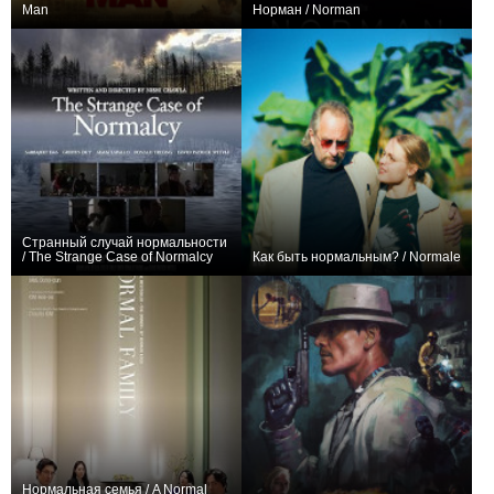
Man
Норман / Norman
+1
0
Странный случай нормальности
/ The Strange Case of Normalcy
Как быть нормальным? / Normale
0
0
Нормальная семья / A Normal