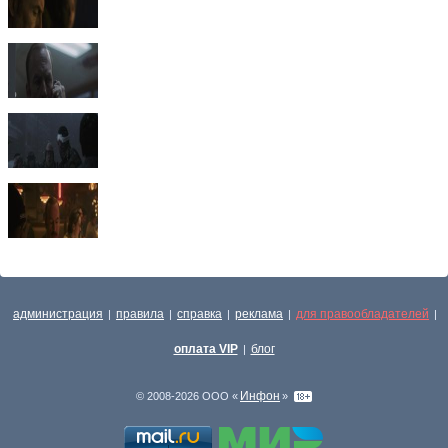
администрация
правила
справка
реклама
для правообладателей
|
|
|
|
|
оплата VIP
блог
|
Инфон
© 2008-2026 ООО «
»