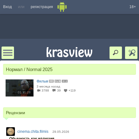
Вход
или
регистрация
18+
Нормал / Normal 2025
Фильм
3 месяца назад
3788
39
+119
01:31:26
Рецензии
cinema.chita.filmis
29.05.2026
Обычность как иллюзия