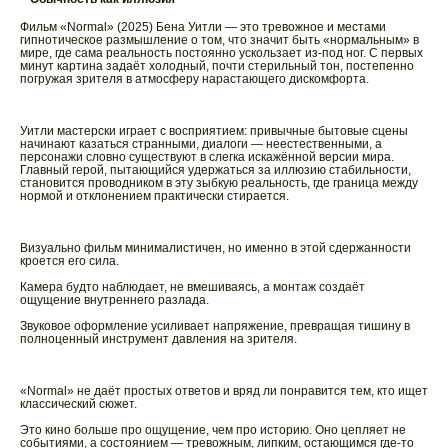
Фильм «Normal» (2025) Бена Уитли — это тревожное и местами
гипнотическое размышление о том, что значит быть «нормальным» в
мире, где сама реальность постоянно ускользает из-под ног. С первых
минут картина задаёт холодный, почти стерильный тон, постепенно
погружая зрителя в атмосферу нарастающего дискомфорта.
Уитли мастерски играет с восприятием: привычные бытовые сцены
начинают казаться странными, диалоги — неестественными, а
персонажи словно существуют в слегка искажённой версии мира.
Главный герой, пытающийся удержаться за иллюзию стабильности,
становится проводником в эту зыбкую реальность, где граница между
нормой и отклонением практически стирается.
Визуально фильм минималистичен, но именно в этой сдержанности
кроется его сила.
Камера будто наблюдает, не вмешиваясь, а монтаж создаёт
ощущение внутреннего разлада.
Звуковое оформление усиливает напряжение, превращая тишину в
полноценный инструмент давления на зрителя.
«Normal» не даёт простых ответов и вряд ли понравится тем, кто ищет
классический сюжет.
Это кино больше про ощущение, чем про историю. Оно цепляет не
событиями, а состоянием — тревожным, липким, остающимся где-то