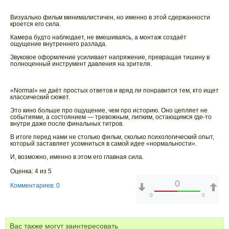
Визуально фильм минималистичен, но именно в этой сдержанности
кроется его сила.
Камера будто наблюдает, не вмешиваясь, а монтаж создаёт
ощущение внутреннего разлада.
Звуковое оформление усиливает напряжение, превращая тишину в
полноценный инструмент давления на зрителя.
«Normal» не даёт простых ответов и вряд ли понравится тем, кто ищет
классический сюжет.
Это кино больше про ощущение, чем про историю. Оно цепляет не
событиями, а состоянием — тревожным, липким, остающимся где-то
внутри даже после финальных титров.
В итоге перед нами не столько фильм, сколько психологический опыт,
который заставляет усомниться в самой идее «нормальности».
И, возможно, именно в этом его главная сила.
Оценка: 4 из 5
0
Комментариев: 0
0
0
Вас также могут заинтересовать