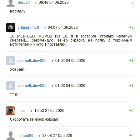
Serp24
08:48 04.06.2026
0
○
нормаль
artur.pnrm18
04:07 04.06.2026
+3
○
10 МЕРТВЫХ МЭРОВ ИЗ 10. я в восторге. столько нелепых
смертей.... рекомендую. вечер скрасит. на полку с токсичным
мстителем и никто 1 поставлю..
akhmetkaliev095
01:04 04.06.2026
+1
○
Уоебан))
akhmetkaliev095
01:03 04.06.2026
+1
○
***)))
Глаз
19:53 27.05.2026
+2
○
Скоротать вечерок нормал
mihpet89
18:08 27.05.2026
+4
○