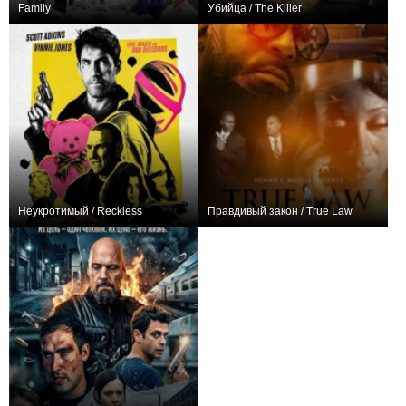
Family
Убийца / The Killer
+4
+86
Неукротимый / Reckless
Правдивый закон / True Law
+4
0