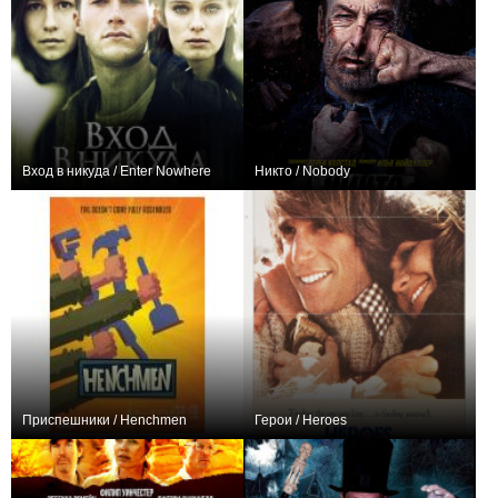
Вход в никуда / Enter Nowhere
Никто / Nobody
0
+628
Приспешники / Henchmen
Герои / Heroes
+2
0