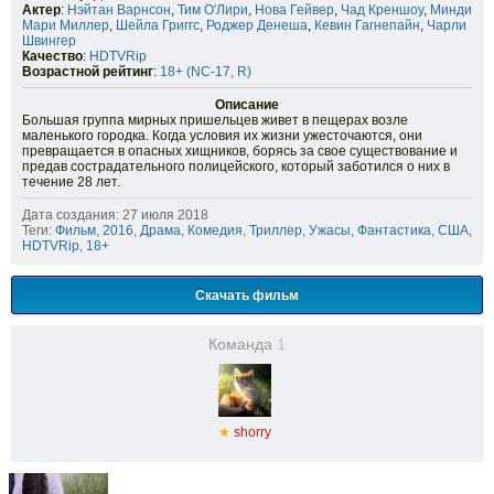
Актер
:
Нэйтан Варнсон
,
Тим О'Лири
,
Нова Гейвер
,
Чад Креншоу
,
Минди
Мари Миллер
,
Шейла Григгс
,
Роджер Денеша
,
Кевин Гагнепайн
,
Чарли
Швингер
Качество
:
HDTVRip
Возрастной рейтинг
:
18+ (NC-17, R)
Описание
Большая группа мирных пришельцев живет в пещерах возле
маленького городка. Когда условия их жизни ужесточаются, они
превращается в опасных хищников, борясь за свое существование и
предав сострадательного полицейского, который заботился о них в
течение 28 лет.
Дата создания: 27 июля 2018
Теги:
Фильм
,
2016
,
Драма
,
Комедия
,
Триллер
,
Ужасы
,
Фантастика
,
США
,
HDTVRip
,
18+
Скачать фильм
Команда
1
★
shorry