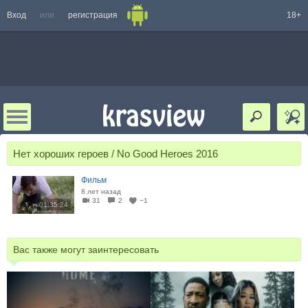
Вход
или
регистрация
18+
Нет хороших героев / No Good Heroes 2016
Фильм
8 лет назад
31
2
−1
01:35:24
Вас также могут заинтересовать