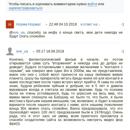
Чтобы писать и оценивать комментарии нужно
войти
или
зарегистрироваться
Норма Нормас
22:48 04.10.2018
в ответ на ↓
-1
○
@
eve_ua
,
спасибо за инфу о конце света, мои дети никогда не
будут спать спокойно
eve_ua
05:17 18.09.2018
-1
○
Конечно, филантропический фильм в начале, но потом
открывается сама суть "вторжения" и никогда она до добра не
доведет...Будьте осторожными с вашими желаниями о "контакте с
серыми", как говорил мне один йог в 2000м, мы не представляем,
какое зло они с собой могут принести на нашу любимую живую
планету, сразу бы прекратила читать бредо-книги об-аля контакте и
какие последствия после таких встреч могут прийти. Я сама по себе
знаю, будучи ребенком чуйным и добрым, но в 5 лет я давила
муравушек всегда и считала их своими врагами, будь то психика
была не очень устоявшееся, будь то агрессия на весь мир, что
маман меня спихнула на Бабушку, но было то, что было, я была
жестока к братьям нашим меньшим, так, возможно, и будет в нашем
варианте после нашего контакта с ними, хотя нашему поколению
конца 90х можно спать спокойно, Ванга предсказывала, что это
произойдёт через 100 лет( предсказания были в 1978году). Очень
рада, что я этот хаос не увижу, всем приятного просмотра и
спасибо создателям сайта за возможность смотреть видео фор
фри))).