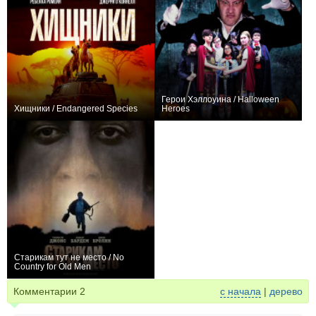
Герои Хэллоуина / Halloween
Хищники / Endangered Species
Heroes
+1
−1
Старикам тут не место / No
Country for Old Men
+19
Комментарии
2
с начала
|
дерево