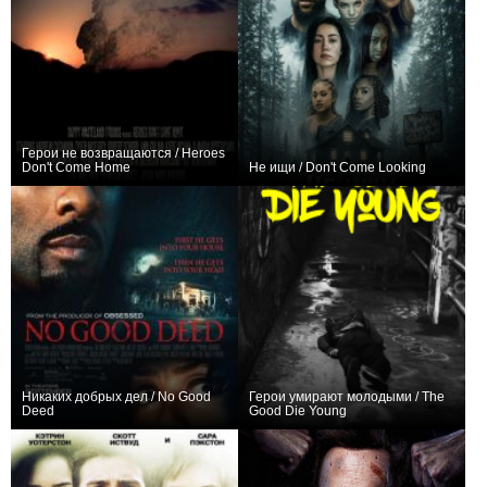
Герои не возвращаются / Heroes
Don't Come Home
Не ищи / Don't Come Looking
0
−1
Никаких добрых дел / No Good
Герои умирают молодыми / The
Deed
Good Die Young
+6
0