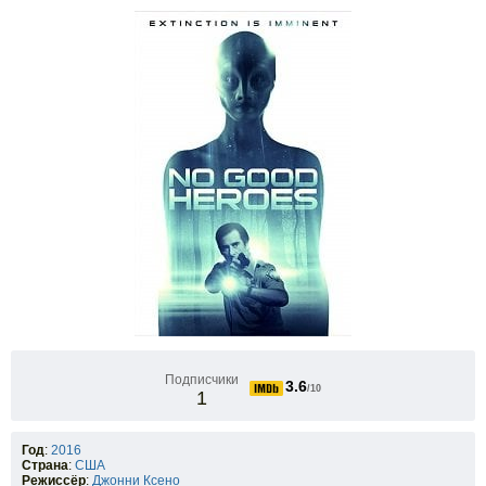
Подписчики
3.6
/10
1
Год
:
2016
Страна
:
США
Режиссёр
:
Джонни Ксено