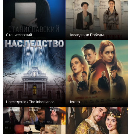
Станиславский
Наследники Победы
0
0
Наследство / The Inheritance
Чекаго
−1
+3