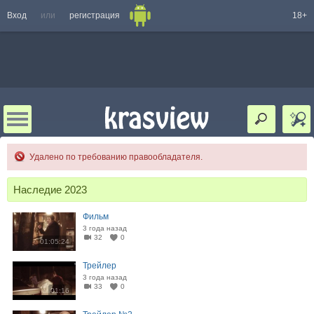
Вход
или
регистрация
18+
Удалено по требованию правообладателя.
Наследие 2023
Фильм
3 года назад
32
0
01:05:24
Трейлер
3 года назад
33
0
01:16