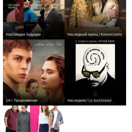
Настоящее будущее
Наследный принц / Korunní princ
+2
0
14+: Продолжение
Наследник / Le successeur
+11
+3