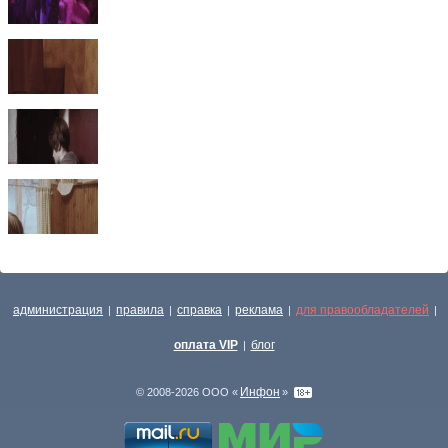
администрация
правила
справка
реклама
для правообладателей
|
|
|
|
|
оплата VIP
блог
|
Инфон
© 2008-2026 ООО «
»