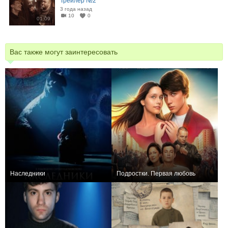
Трейлер №2
3 года назад
10
0
01:09
Вас также могут заинтересовать
Наследники
Подростки. Первая любовь
+10
+1