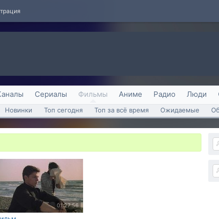
страция
Каналы
Сериалы
Фильмы
Аниме
Радио
Люди
Новинки
Топ сегодня
Топ за всё время
Ожидаемые
О
01:27:56
ильм