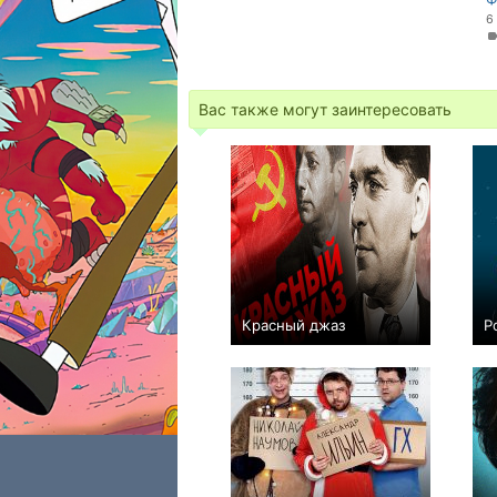
6
Вас также могут заинтересовать
Красный джаз
Р
0