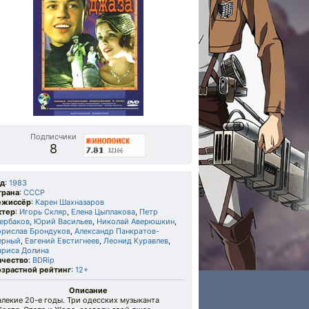
Подписчики
8
од
:
1983
трана
:
СССР
ежиссёр
:
Карен Шахназаров
ктер
:
Игорь Скляр
,
Елена Цыплакова
,
Петр
ербаков
,
Юрий Васильев
,
Николай Аверюшкин
,
орислав Брондуков
,
Александр Панкратов-
ерный
,
Евгений Евстигнеев
,
Леонид Куравлев
,
ариса Долина
ачество
:
BDRip
озрастной рейтинг
:
12+
Описание
лекие 20-е годы. Три одесских музыканта