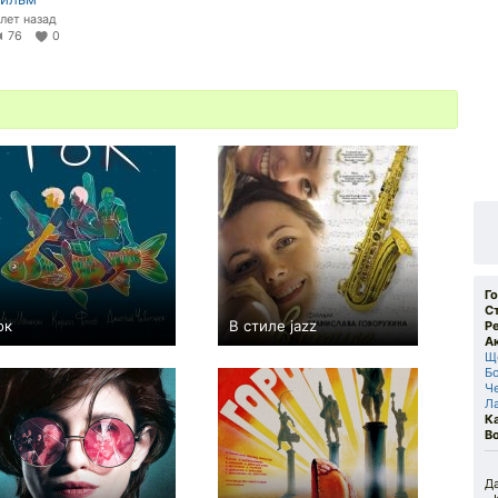
 лет назад
76
0
Г
С
ок
В стиле jazz
Р
А
0
0
Щ
Б
Ч
Л
К
В
Да