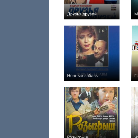
Друзья друзей
М
+83
Ночные забавы
Г
+1
Розыгрыш
Ч