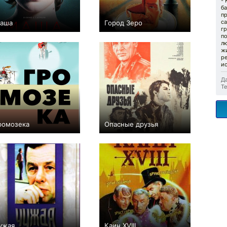
- 
ба
п
с
аша
Город Зеро
гр
+1
0
п
лю
жи
ре
ис
Да
Те
ромозека
Опасные друзья
+1
0
ужая
Каин XVIII