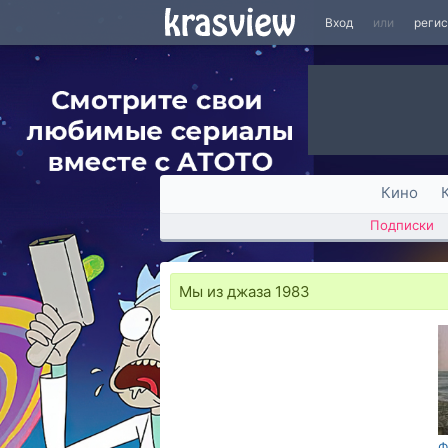
Вход
или
реги
Кино
Подписки
Мы из джаза 1983
Ф