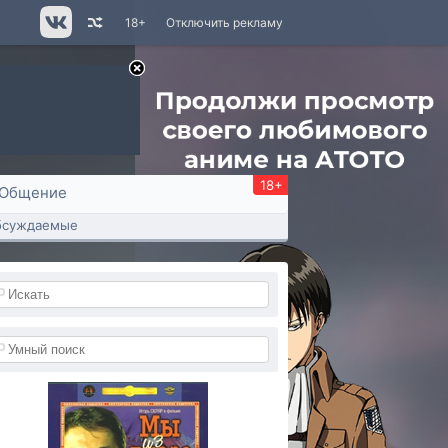
18+
Отключить рекламу
18+
Общение
бсуждаемые