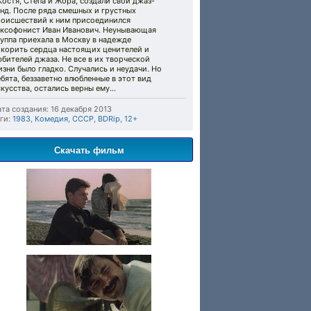
Костя, Степа и Жора, создали свой джаз-
нд. После ряда смешных и грустных
роисшествий к ним присоединился
аксофонист Иван Иванович. Неунывающая
уппа приехала в Москву в надежде
окорить сердца настоящих ценителей и
бителей джаза. Не все в их творческой
зни было гладко. Случались и неудачи. Но
бята, беззаветно влюбленные в этот вид
кусства, остались верны ему...
та создания: 16 декабря 2013
ги:
1983
,
Комедия
,
СССР
,
BDRip
,
12+
Скачать фильм