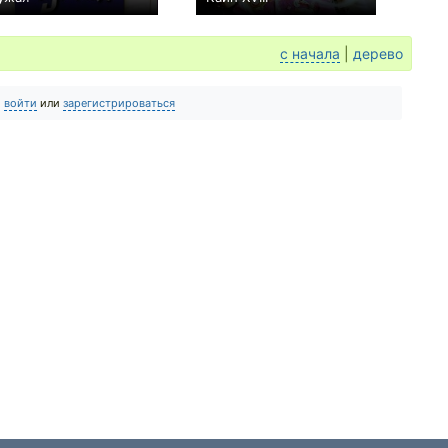
−1
0
с начала
|
дерево
о
войти
или
зарегистрироваться