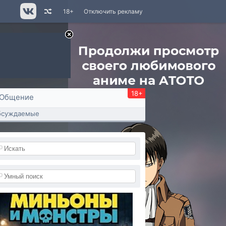
18+
Отключить рекламу
18+
Общение
бсуждаемые