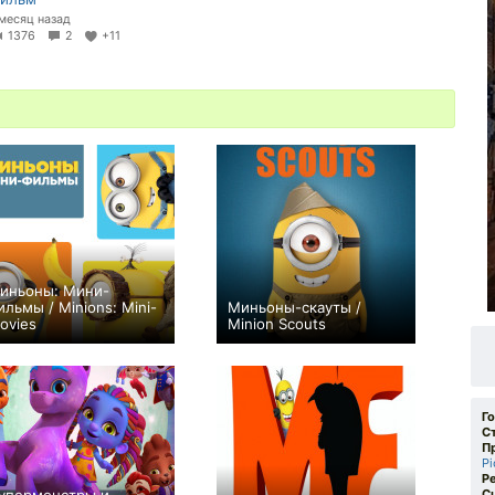
 месяц назад
1376
2
+11
иньоны: Мини-
ильмы / Minions: Mini-
Миньоны-скауты /
ovies
Minion Scouts
+5
+97
Г
С
П
Pi
Р
С