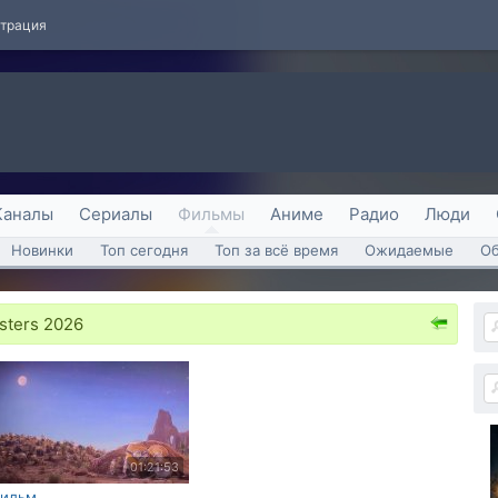
страция
Каналы
Сериалы
Фильмы
Аниме
Радио
Люди
Новинки
Топ сегодня
Топ за всё время
Ожидаемые
О
sters 2026
01:21:53
ильм