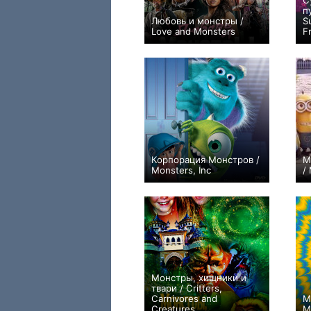
С
п
Любовь и монстры /
S
Love and Monsters
F
+426
Корпорация Монстров /
М
Monsters, Inc
/
+2
Монстры, хищники и
твари / Critters,
Carnivores and
М
Creatures
M