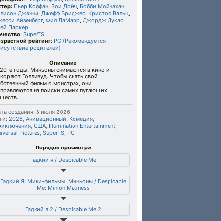
ктер
:
Пьер Коффан
,
Зои Дойч
,
Бобби Мойнахан
,
ллисон Джэнни
,
Джефф Бриджес
,
Кристоф Вальц
,
жесси Айзенберг
,
Фил ЛаМарр
,
Джордж Лукас
,
рей Паркер
ачество
:
SuperTS
озрастной рейтинг
:
PG (Рекомендуется
рисутствие родителей)
Описание
20-е годы. Миньоны снимаются в кино и
коряют Голливуд. Чтобы снять свой
бственный фильм о монстрах, они
тправляются на поиски самых пугающих
уществ.
та создания: 8 июля 2026
ги:
2026
,
Анимационный
,
Комедия
,
риключения
,
США
,
Illumination Entertainment
,
iversal Pictures
,
SuperTS
,
PG
Порядок просмотра
Гадкий я / Despicable Me
Гадкий Я: Мини-фильмы. Миньоны / Despicable
Me: Minion Madness
Гадкий я 2 / Despicable Me 2