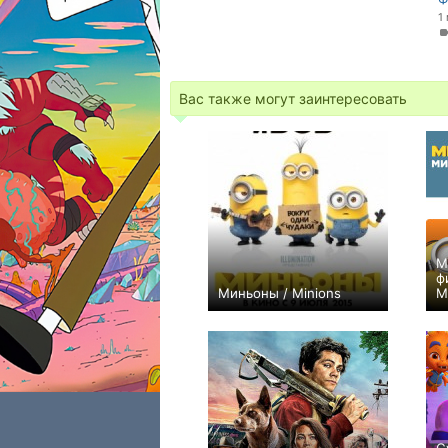
1
Вас также могут заинтересовать
М
ф
Миньоны / Minions
M
+174