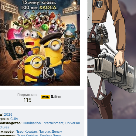
Подписчики
6.5
/10
115
од
:
2026
трана
:
США
роизводство
:
Illumination Entertainment
,
Universal
ctures
ежиссёр
:
Пьер Коффан
,
Патрик Делаж
ценарист
:
Пьер Коффан
,
Брайан Линч