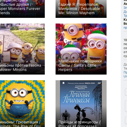
упермонстры и
А
ушистые друзья /
Гадкий Я: Переполох
Э
uper Monsters Furever
Миньонов / Despicable
Д
riends
Me: Minion Mayhem
Т
0
+9
К
В
п
19
по
со
о
с
Маленькие помощники
Да
иньоны против газона
Санты / Santa's Little
Те
 Mower Minions
Helpers
П
+87
+21
Un
иньоны: Грювитация /
Принцы и принцессы /
inions: The Rise of Gru
Princes et princesses