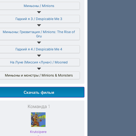
Миньоны / Minions
Гадкий я 3 / Despicable Me 3
Миньоны: Грювитация / Minions: The Rise of
Gru
Гадкий я 4 / Despicable Me 4
На Луне (Миссия «Луна») / Mooned
Миньоны и монстры / Minions & Monsters
Скачать фильм
Команда
1
Krutoipere