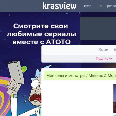
Вход
или
реги
Кино
Подписки
Миньоны и монстры / Minions & Mon
Ф