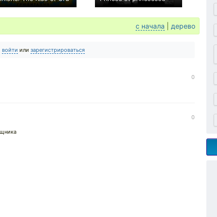
+121
0
с начала
|
дерево
о
войти
или
зарегистрироваться
0
0
ищника