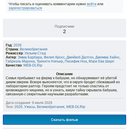
Чтобы писать и оценивать комментарии нужно
войти
или
зарегистрироваться
Подписчики
2
Год
:
2026
Страна
:
Великобритания
Режиссёр
:
Уильям Стед
Актер
:
Эмма Барбара
,
Филип Кросс
,
Джейкоб Далтон
,
Джемма Хайнс
,
Габриэль Марона
,
Тринити Нэпьер
,
Пасифик Ноа
,
Мэри Ева Шарп
Качество
:
WEB-DLRip
Описание
Семья прибывает на ферму к бабушке, но обнаруживает её убитой
диким зверем. Вскоре выясняется, что в округе бродит сбежавший из
лаборатории раптор. Героям предстоит не только спастись от
кровожадного хищника, но и узнать, какую тайну скрывала бабушка,
связанную с секретными научными разработками.
Дата создания: 9 июля 2026
Теги:
2026
,
Ужасы
,
Великобритания
,
WEB-DLRip
Скачать фильм