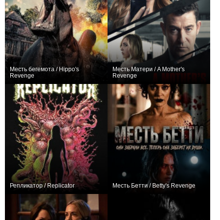
Месть бегемота / Hippo's
Месть Матери / A Mother's
Revenge
Revenge
0
0
Репликатор / Replicator
Месть Бетти / Betty's Revenge
−1
+1