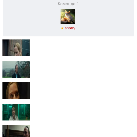
Команда
1
★
shorry