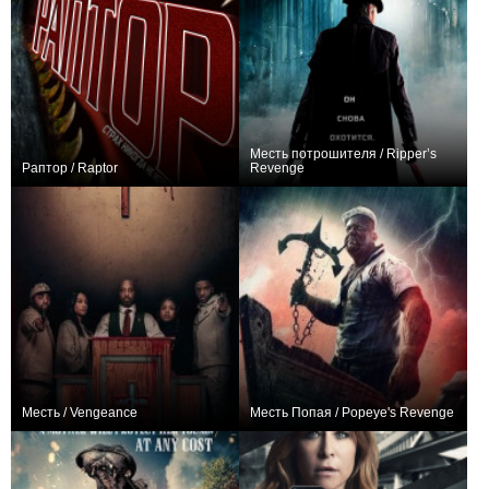
Месть потрошителя / Ripper’s
Раптор / Raptor
Revenge
0
0
Месть / Vengeance
Месть Попая / Popeye's Revenge
0
−4