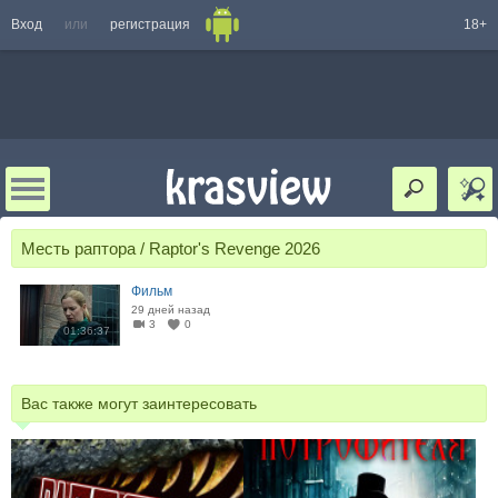
Вход
или
регистрация
18+
Месть раптора / Raptor's Revenge 2026
Фильм
29 дней назад
3
0
01:36:37
Вас также могут заинтересовать