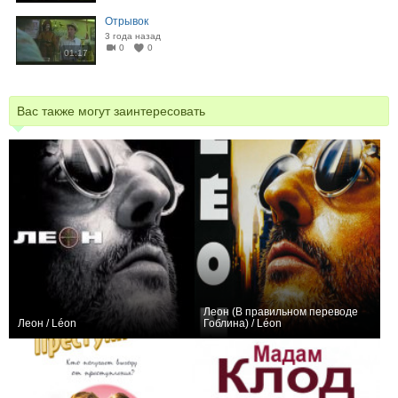
Отрывок
3 года назад
0
0
01:17
Вас также могут заинтересовать
Леон (В правильном переводе
Леон / Léon
Гоблина) / Léon
+8
+11