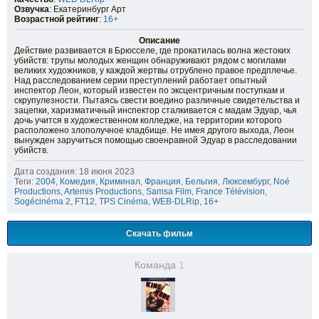
Озвучка
: Екатеринбург Арт
Возрастной рейтинг
:
16+
Описание
Действие развивается в Брюсселе, где прокатилась волна жестоких
убийств: трупы молодых женщин обнаруживают рядом с могилами
великих художников, у каждой жертвы отрублено правое предплечье.
Над расследованием серии преступлений работает опытный
инспектор Леон, который известен по эксцентричным поступкам и
скрупулезности. Пытаясь свести воедино различные свидетельства и
зацепки, харизматичный инспектор сталкивается с мадам Эдуар, чья
дочь учится в художественном колледже, на территории которого
расположено злополучное кладбище. Не имея другого выхода, Леон
вынужден заручиться помощью своенравной Эдуар в расследовании
убийств.
Дата создания: 18 июня 2023
Теги:
2004
,
Комедия
,
Криминал
,
Франция
,
Бельгия
,
Люксембург
,
Noé
Productions
,
Artemis Productions
,
Samsa Film
,
France Télévision
,
Sogécinéma 2
,
FT12
,
TPS Cinéma
,
WEB-DLRip
,
16+
Скачать фильм
Команда
1