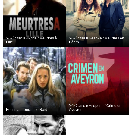
Убийство в Лилле / Meurtres à
Убийства в Беарне / Meurtres en
Lille
Béarn
+4
+1
Убийство в Авероне / Crime en
Большая гонка / Le Raid
Aveyron
−1
+1