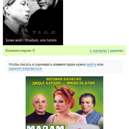
Боже мой! / Roubaix, une lumire
−1
Комментарии
0
с начала
|
дерево
Чтобы писать и оценивать комментарии нужно
войти
или
зарегистрироваться