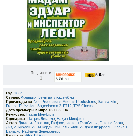
Подписчики
5.0
/10
1
Год
:
2004
Страна
:
Франция
,
Бельгия
,
Люксембург
Производство
:
Noé Productions
,
Artemis Productions
,
Samsa Film
,
France Télévision
,
Sogécinéma 2
,
FT12
,
TPS Cinéma
Дата премьеры в мире
: 02.06.2004
Режиссёр
:
Надин Монфиль
Сценарист
:
Патрик Лигарде
,
Надин Монфиль
Актер
:
Доминик Лаванан
,
Рюфюс
,
Филипп Гран’Анри
,
Оливье Брош
,
Дидье Бурдон
,
Анни Корди
,
Мишель Блан
,
Андреа Ферреоль
,
Жозиан
Баласко
,
Рафаэль Деверсегерс
Качество
:
WEB-DLRip