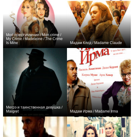
Моё преступление / Mon crime /
My Crime / Madeleine / The Crime
Is Mine
Мадам Клод / Madame Claude
+7
+1
Мегрэ и таинственная девушка /
Maigret
Мадам Ирма / Madame Irma
+17
0