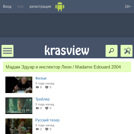
Вход
или
регистрация
18+
Мадам Эдуар и инспектор Леон / Madame Edouard 2004
Фильм
3 года назад
6
0
01:32:58
Трейлер
3 года назад
0
0
01:40
Русский тизер
3 года назад
2
0
00:15