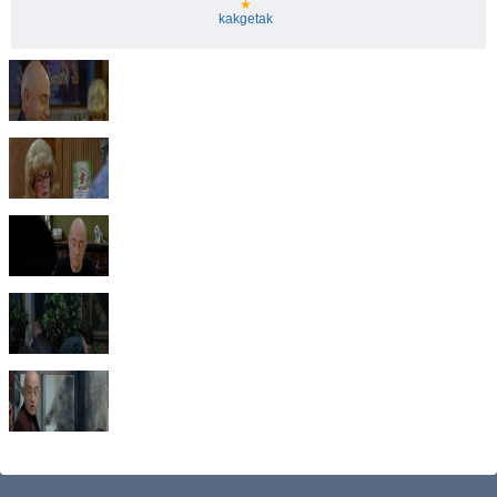
★
kakgetak