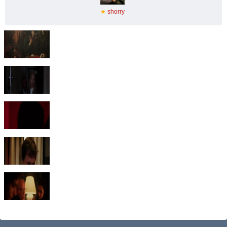
★
shorry