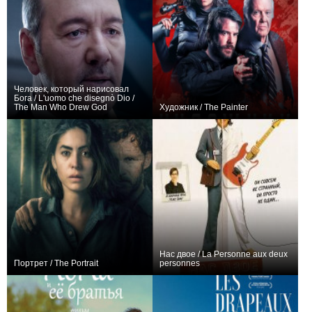
Человек, который нарисовал
Бога / L'uomo che disegnò Dio /
The Man Who Drew God
Художник / The Painter
+28
+1
Нас двое / La Personne aux deux
Портрет / The Portrait
personnes
0
0