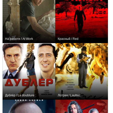
На работе / At Work
Красный / Red
0
0
Дублёр / La doublure
Лотрек / Lautrec
+1
+1