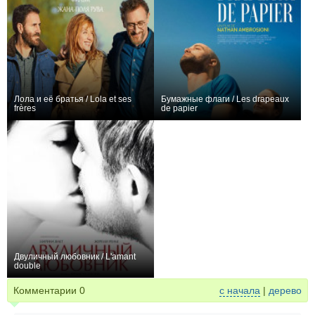
Лола и её братья / Lola et ses
Бумажные флаги / Les drapeaux
frères
de papier
+1
+1
Двуличный любовник / L'amant
double
−1
Комментарии
0
с начала
|
дерево