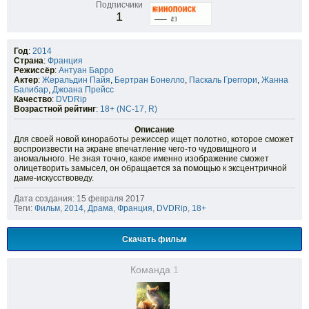
Подписчики
1
Год
:
2014
Страна
:
Франция
Режиссёр
:
Антуан Барро
Актер
:
Жеральдин Пайя
,
Бертран Бонелло
,
Паскаль Греггори
,
Жанна
Балибар
,
Джоана Прейсс
Качество
:
DVDRip
Возрастной рейтинг
:
18+ (NC-17, R)
Описание
Для своей новой киноработы режиссер ищет полотно, которое сможет
воспроизвести на экране впечатление чего-то чудовищного и
аномального. Не зная точно, какое именно изображение сможет
олицетворить замысел, он обращается за помощью к эксцентричной
даме-искусствоведу.
Дата создания: 15 февраля 2017
Теги:
Фильм
,
2014
,
Драма
,
Франция
,
DVDRip
,
18+
Скачать фильм
Команда
1