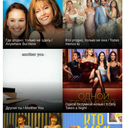
Где угодно, только не здесь /
Кто угодно, только не она / Todas
Anywhere But Here
menos tú
+3
0
Одной безумной ночью / It Only
Другая ты / Another You
Takes a Night
−3
−1