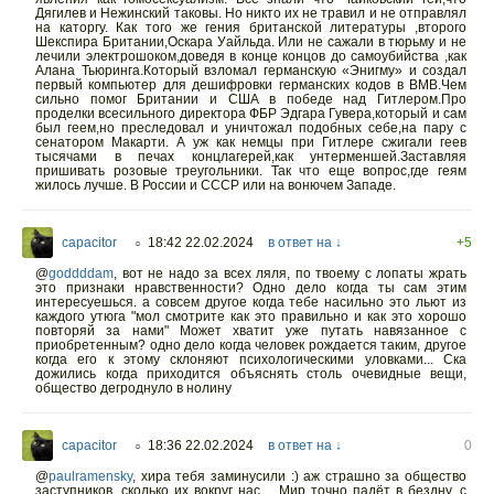
Дягилев и Нежинский таковы. Но никто их не травил и не отправлял
на каторгу. Как того же гения британской литературы ,второго
Шекспира Британии,Оскара Уайльда. Или не сажали в тюрьму и не
лечили электрошоком,доведя в конце концов до самоубийства ,как
Алана Тьюринга.Который взломал германскую «Энигму» и создал
первый компьютер для дешифровки германских кодов в ВМВ.Чем
сильно помог Британии и США в победе над Гитлером.Про
проделки всесильного директора ФБР Эдгара Гувера,который и сам
был геем,но преследовал и уничтожал подобных себе,на пару с
сенатором Макарти. А уж как немцы при Гитлере сжигали геев
тысячами в печах концлагерей,как унтерменшей.Заставляя
пришивать розовые треугольники. Так что еще вопрос,где геям
жилось лучше. В России и СССР или на вонючем Западе.
capacitor
18:42 22.02.2024
в ответ на ↓
+5
○
@
goddddam
,
вот не надо за всех ляля, по твоему с лопаты жрать
это признаки нравственности? Одно дело когда ты сам этим
интересуешься. а совсем другое когда тебе насильно это льют из
каждого утюга "мол смотрите как это правильно и как это хорошо
повторяй за нами" Может хватит уже путать навязанное с
приобретенным? одно дело когда человек рождается таким, другое
когда его к этому склоняют психологическими уловками... Ска
дожились когда приходится объяснять столь очевидные вещи,
общество дегроднуло в нолину
capacitor
18:36 22.02.2024
в ответ на ↓
0
○
@
paulramensky
,
хира тебя заминусили :) аж страшно за общество
заступников. сколько их вокруг нас .. Мир точно падёт в бездну, с