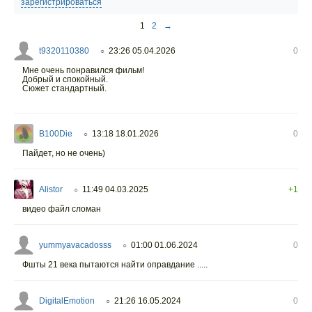
зарегистрироваться
1
2
→
t9320110380
23:26 05.04.2026
0
○
Мне очень понравился фильм!
Добрый и спокойный.
Сюжет стандартный.
B100Die
13:18 18.01.2026
0
○
Пайдет, но не очень)
Alistor
11:49 04.03.2025
+1
○
видео файл сломан
yummyavacadosss
01:00 01.06.2024
0
○
Фшты 21 века пытаются найти оправдание .....
DigitalEmotion
21:26 16.05.2024
0
○