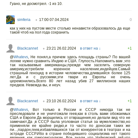
Гуано, не досмотрел. -1 из 10.
simferia
17:00 07.04.2024
0
○
как у них на пустом месте столько ненависти образовалось да еще
такой чтоб на пол года сохранить
Blackcannet
23:21 26.02.2024
в ответ на ↓
+1
○
@
Whatevs
,
Не понял,а причем здесь площадь страны? По вашей
логике нужно сравнить Индию и США. Глупость.Напомнить вам ,что
так называемые американцы,прежде чем заселить северную
америку,истребили коренное население,индейцев.Самый
страшный геноцид в истории человечества,длившийся более 125
лет.Да и с русскими,эти твари из Европы не очень
церемонились.Всего 80 лет назад убив 27 миллионов наших
предков. Невежда вы, и неуч.
Blackcannet
23:10 26.02.2024
в ответ на ↓
+1
○
@
Whatevs
,
Вот только в России и СССР никогда так не
преследовали и не уничтожали геев,как в столь вами обожаемых
США и Европе.Да морщились от отвращения,но делали вид что не
замечают.Да ,в СССР была уголовная статья за мужеложество,но
применяли ее крайне редко,и то часто по доносам таких же
пи...,пардон,геев,избавлявшихся так от конкурентов в театрах и на
эстраде СССР.Ибо в стране победившего социализма нет такого
явления как гомосексуализм. Все знали что Чайковский гей,что