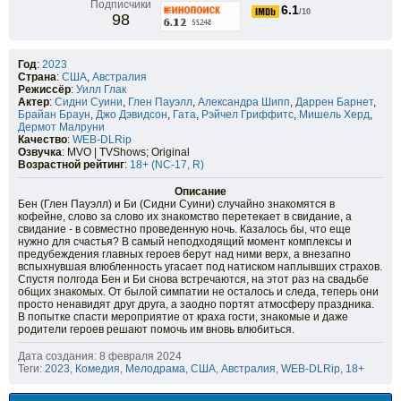
Подписчики
6.1
/10
98
Год
:
2023
Страна
:
США
,
Австралия
Режиссёр
:
Уилл Глак
Актер
:
Сидни Суини
,
Глен Пауэлл
,
Александра Шипп
,
Даррен Барнет
,
Брайан Браун
,
Джо Дэвидсон
,
Гата
,
Рэйчел Гриффитс
,
Мишель Херд
,
Дермот Малруни
Качество
:
WEB-DLRip
Озвучка
: MVO | TVShows; Original
Возрастной рейтинг
:
18+ (NC-17, R)
Описание
Бен (Глен Пауэлл) и Би (Сидни Суини) случайно знакомятся в
кофейне, слово за слово их знакомство перетекает в свидание, а
свидание - в совместно проведенную ночь. Казалось бы, что еще
нужно для счастья? В самый неподходящий момент комплексы и
предубеждения главных героев берут над ними верх, а внезапно
вспыхнувшая влюбленность угасает под натиском наплывших страхов.
Спустя полгода Бен и Би снова встречаются, на этот раз на свадьбе
общих знакомых. От былой симпатии не осталось и следа, теперь они
просто ненавидят друг друга, а заодно портят атмосферу праздника.
В попытке спасти мероприятие от краха гости, знакомые и даже
родители героев решают помочь им вновь влюбиться.
Дата создания: 8 февраля 2024
Теги:
2023
,
Комедия
,
Мелодрама
,
США
,
Австралия
,
WEB-DLRip
,
18+