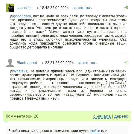
capacitor
18:42 22.02.2024
в ответ на ↓
+5
○
@
goddddam
,
вот не надо за всех ляля, по твоему с лопаты жрать
это признаки нравственности? Одно дело когда ты сам этим
интересуешься. а совсем другое когда тебе насильно это льют из
каждого утюга "мол смотрите как это правильно и как это хорошо
повторяй за нами" Может хватит уже путать навязанное с
приобретенным? одно дело когда человек рождается таким, другое
когда его к этому склоняют психологическими уловками... Ска
дожились когда приходится объяснять столь очевидные вещи,
общество дегроднуло в нолину
Blackcannet
23:21 26.02.2024
в ответ на ↓
+1
○
@
Whatevs
,
Не понял,а причем здесь площадь страны? По вашей
логике нужно сравнить Индию и США. Глупость.Напомнить вам ,что
так называемые американцы,прежде чем заселить северную
америку,истребили коренное население,индейцев.Самый
страшный геноцид в истории человечества,длившийся более 125
лет.Да и с русскими,эти твари из Европы не очень
церемонились.Всего 80 лет назад убив 27 миллионов наших
предков. Невежда вы, и неуч.
Комментарии
20
с начала
|
дерево
Чтобы писать и оценивать комментарии нужно
войти
или