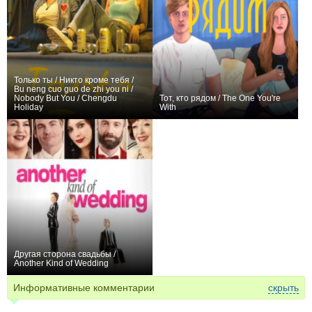
Только ты / Никто кроме тебя /
Bu neng cuo guo de zhi you ni /
Nobody But You / Chengdu
Тот, кто рядом / The One You're
Holiday
With
0
0
Другая сторона свадьбы /
Another Kind of Wedding
0
Информативные комментарии
скрыть