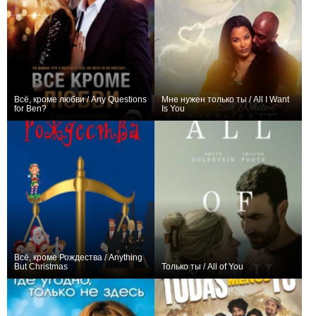
Всё, кроме любви / Any Questions
Мне нужен только ты / All I Want
for Ben?
Is You
0
0
Всё, кроме Рождества / Anything
But Christmas
Только ты / All of You
+1
+2