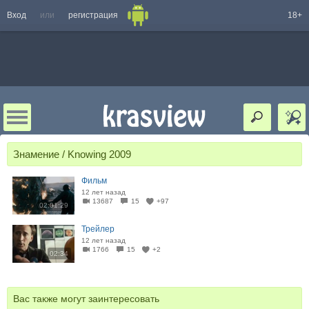
Вход
или
регистрация
18+
Знамение / Knowing 2009
Фильм
12 лет назад
13687
15
+97
02:01:29
Трейлер
12 лет назад
1766
15
+2
02:34
Вас также могут заинтересовать