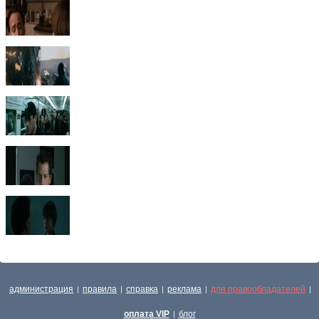
администрация
правила
справка
реклама
для правообладателей
|
|
|
|
|
оплата VIP
блог
|