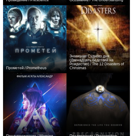
Провидение / Prescience
Осознание / The Understanding
+1
−1
Знамение Судного дня
(Двенадцать бедствий на
Рождество) / The 12 Disasters of
Прометей / Prometheus
Christmas
+42
0