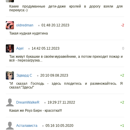
Какие продуманные дети-даже кролей в дорогу взяли для
перекуса:-)
oldredman
01:48 20.12.2023
-2
○
Такая нудная нудятина
Aqel
14:42 05.12.2023
0
○
Так живут букашки в своём муравейнике, а потом приходит пожар и
всё - перезагрузка...
Эдвард С
20:10 09.08.2023
+2
○
"И сказал Господь - здесь плодитесь и размножайтесь. Я
сказал:"Здесь!"
DreamWalkeR
19:29 27.11.2022
+2
○
Какая же Роуз Бирн - красотка!!!
Асталависта
05:16 10.05.2020
+1
○