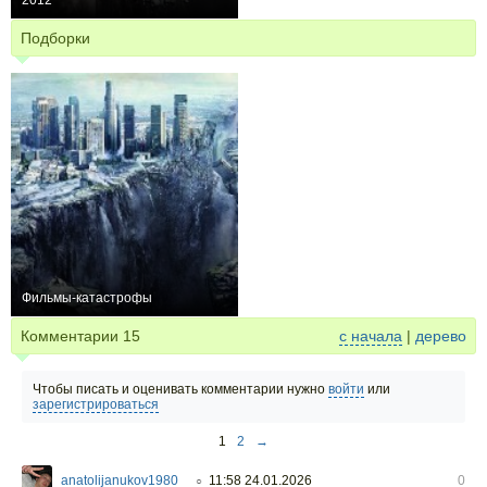
2012
+3
Подборки
Фильмы-катастрофы
21
Комментарии
15
с начала
|
дерево
Чтобы писать и оценивать комментарии нужно
войти
или
зарегистрироваться
1
2
→
anatolijanukov1980
11:58 24.01.2026
0
○