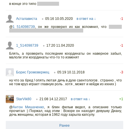
в конце это типо
адам и ева ?)
Асталависта
05:16 10.05.2020
в ответ на ↓
-1
○
@
1_514098739
,
он же проверил их как вспомнил, что
сказала
учительница как девочка не успела дописать
1_514098739
17:20 11.04.2020
-1
○
Блять, а проверить последние координаты он наверное забыл,
малоли эти координаты что-то то изменят
Борис Громовержец
05:19 10.11.2018
-3
○
ну что за бред ! опять лютая дичь в духе саентологов . странно , что
не том круз играет главную роль . хотя , может и кейдж из ихних )
StarVik80
21:08 14.12.2017
в ответ на ↓
+1
○
@
Антон Мишаченко
,
я блин фильм видел, а описание только
прочитал :) Поржал, над этим : Вскоре он находит девушку Диану,
дочь женщины, которая в 1962 году зарыла капсулу.
Ранее