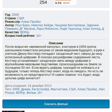
254
Год
:
2009
Страна
:
США
Режиссёр
:
Алекс Пройас
Актер
:
Роуз Бирн
,
Николас Кейдж
,
Чандлер Кентербери
,
Эдриэнн
Пикеринг
,
ДГ Малуни
,
Лара Робинсон
,
Надя Таунсенд
,
Алан Хопгуд
,
Д
Качество
:
BDRip
Возрастной рейтинг
:
16+
Описание
После вскрытия «временной капсулы», в которую в 1959 группа
школьников поместила рисунки со своим видением будущего, в руки к
учителю Джону Кестлеру попадает загадочный лист, сверху до низу
исписанный цифрами. В поисках расшифровки содержания листа,
Кестлер устанавливает загадочную связь между цифрами и
крупнейшими мировыми бедствиями, произошедшими на Земле за
последние 50 лет. Если верить цифрам, трагедий не избежать и в
будущем, только теперь Кёстлер знает, когда их ожидать. Но есть ли
возможность их предотвратить? И самое главное: что будет, когда
цепочка цифр кончится?
Дата создания: 16 декабря 2013
Теги:
2009
,
Драма
,
Катастрофа
,
Фантастика
,
США
,
Алекс Пройас
,
Alex
Proyas
,
BDRip
,
Фильм
,
16+
Скачать фильм