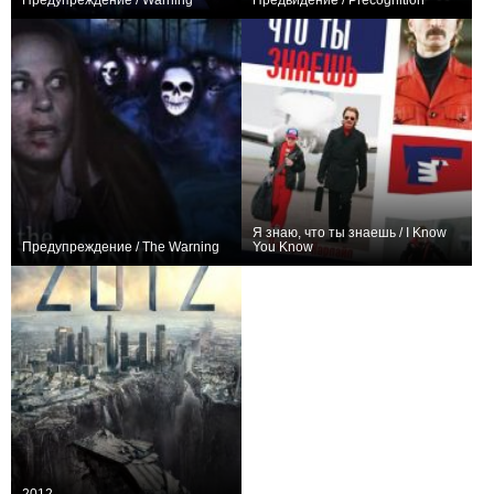
Предупреждение / Warning
Предвидение / Precognition
−1
0
Я знаю, что ты знаешь / I Know
Предупреждение / The Warning
You Know
0
+1