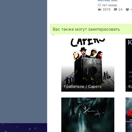
12 лет назад
3979
24
Вас также могут заинтересовать
Грабители / Capers
К
0