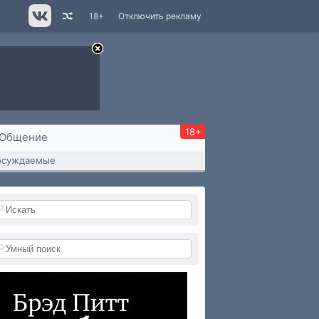
18+
Отключить рекламу
18+
Общение
бсуждаемые