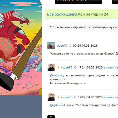
0
Все обсуждения.
Комментарии
24
Чтобы писать и оценивать комментарии нужн
dude79
00:25 01.05.2026
○
"Америка это не страна, а всего лишь бизнес" 
★
kuzan86
17:24 04.03.2025
в ответ н
○
@
avtor.rd
, в системном трее рядом с часа
громкости.
Можешь не благодарить!
★
kuzan86
17:22 04.03.2025
в ответ н
○
@
spinus24
,
а в 2025 стало стандартом де-факт