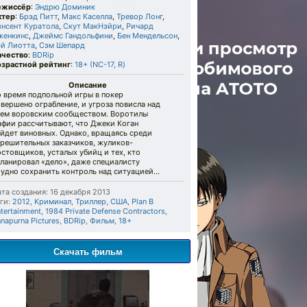
ежиссёр
:
Эндрю Доминик
ктер
:
Брэд Питт
,
Макс Каселла
,
Тревор Лонг
,
инсент Куратола
,
Скут МакНэйри
,
Ричард
женкинс
,
Джеймс Гандольфини
,
Бен Мендельсон
,
эй Лиотта
,
Сэм Шепард
ачество
:
BDRip
озрастной рейтинг
:
18+ (NC-17, R)
Описание
 время подпольной игры в покер
вершено ограбление, и угроза повисла над
сем воровским сообществом. Воротилы
афии рассчитывают, что Джеки Коган
йдет виновных. Однако, вращаясь среди
ерешительных заказчиков, жуликов-
стовщиков, усталых убийц и тех, кто
ланировал «дело», даже специалисту
рудно сохранить контроль над ситуацией…
та создания: 16 декабря 2013
ги:
2012
,
Криминал
,
Триллер
,
США
,
Plan B
tertainment
,
1984 Private Defense Contractors
,
napurna Pictures
,
BDRip
,
Фильм
,
18+
Скачать фильм