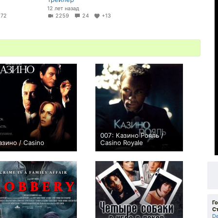
12 лет назад
+72
2259
24
+13
007: Казино Рояль /
азино / Casino
Casino Royale
+59
+140
Г
С
De