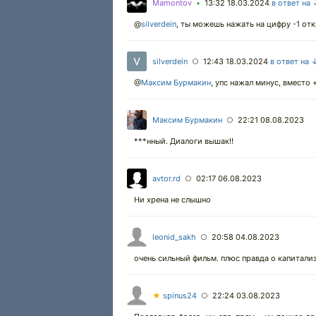
Mamontov
13:32 18.03.2024
в ответ на
•
@
silverdein
,
ты можешь нажать на цифру -1 отк
silverdein
12:43 18.03.2024
в ответ на 
○
@
Максим Бурмакин
,
упс нажал минус, вместо +
Максим Бурмакин
22:21 08.08.2023
○
***нный. Диалоги вышак!!
avtor.rd
02:17 06.08.2023
○
Ни хрена не слышно
leonid_sakh
20:58 04.08.2023
○
очень сильный фильм. плюс правда о капитали
★
spinus24
22:24 03.08.2023
○