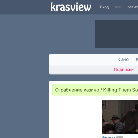
Вход
или
реги
Кино
Подписки
Ограбление казино / Killing Them So
Фильм