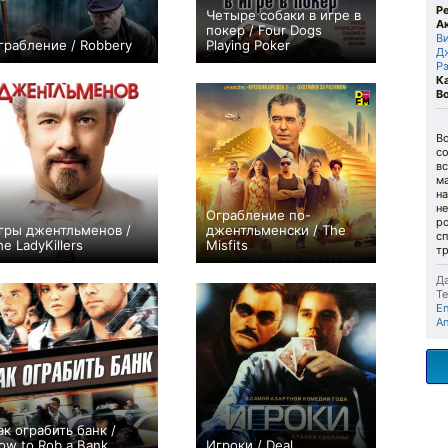
Р
Четыре собаки в игре в
А
покер / Four Dogs
В
грабление / Robbery
Playing Poker
Д
0
0
Р
К
В
Во
со
в
м
на
н
Ограбление по-
ро
гры джентльменов /
джентльменски / The
сп
he LadyKillers
Misfits
т
+20
+13
Да
Те
En
An
ак ограбить банк /
ow to Rob a Bank
Игроки / Deal