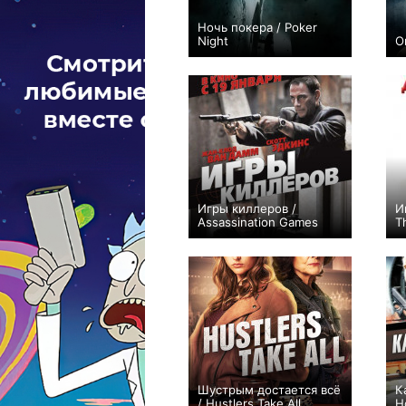
Ночь покера / Poker
Night
О
+11
Игры киллеров /
И
Assassination Games
T
+3
Шустрым достается всё
К
/ Hustlers Take All
H