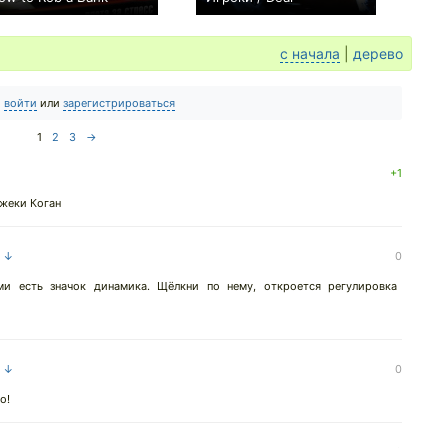
+1
+2
с начала
|
дерево
о
войти
или
зарегистрироваться
1
2
3
→
+1
Джеки Коган
а ↓
0
ми есть значок динамика. Щёлкни по нему, откроется регулировка
а ↓
0
о!