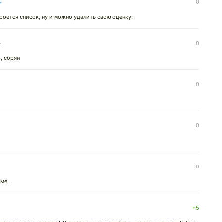
 ↓
0
роется список, ну и можно удалить свою оценку.
↓
0
, сорян
0
0
0
зме.
+5