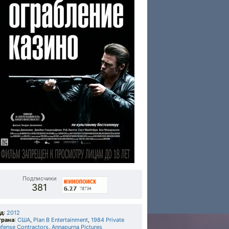
Подписчики
381
од
:
2012
трана
:
США
,
Plan B Entertainment
,
1984 Private
fense Contractors
,
Annapurna Pictures