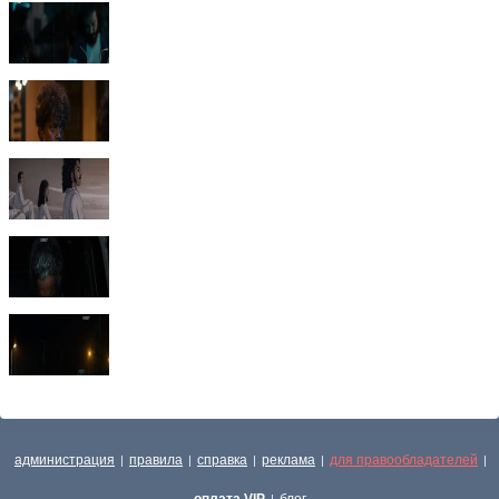
администрация
правила
справка
реклама
для правообладателей
|
|
|
|
|