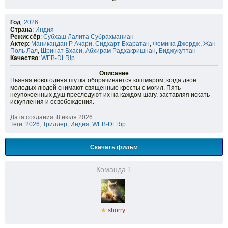
Год
:
2026
Страна
:
Индия
Режиссёр
:
Субхаш Лалита Субрахманиан
Актер
:
Маникандан Р Ачари
,
Сидхарт Бхаратан
,
Фемина Джордж
,
Жан
Поль Лал
,
Шринат Бхаси
,
Абхирам Радхакришнан
,
Биджукуттан
Качество
:
WEB-DLRip
Описание
Пьяная новогодняя шутка оборачивается кошмаром, когда двое
молодых людей снимают священные кресты с могил. Пять
неупокоенных душ преследуют их на каждом шагу, заставляя искать
искупления и освобождения.
Дата создания: 8 июля 2026
Теги:
2026
,
Триллер
,
Индия
,
WEB-DLRip
Скачать фильм
Команда
1
★
shorry