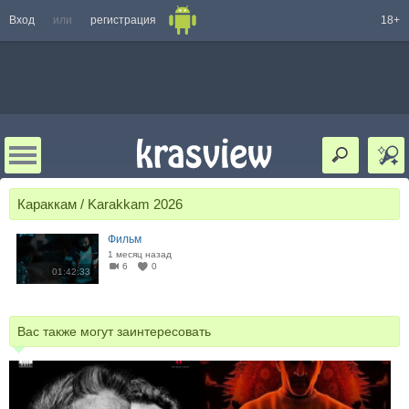
Вход
или
регистрация
18+
Караккам / Karakkam 2026
Фильм
1 месяц назад
6
0
01:42:33
Вас также могут заинтересовать