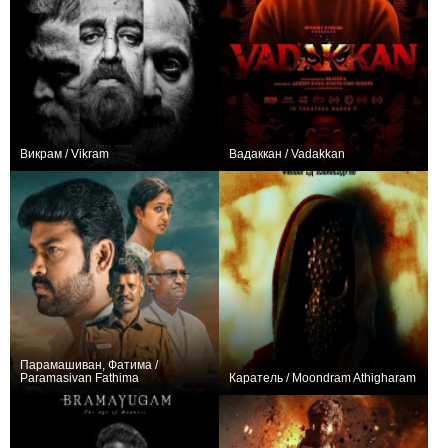
Викрам / Vikram
Вадаккан / Vadakkan
0
0
Парамашиван, Фатима /
Paramasivan Fathima
Каратель / Moondram Athigharam
0
0