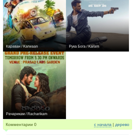
Караван / Karwaan
Рука Бога / Karam
+1
+1
Рачарикам / Racharikam
0
Комментарии
0
с начала
|
дерево