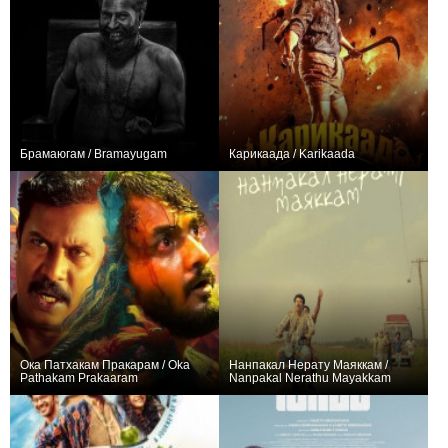
Брамаюгам / Bramayugam
Карикаада / Karikaada
0
0
Ока Патхакам Пракарам / Oka
Нанпакал Нерату Маяккам /
Pathakam Prakaaram
Nanpakal Nerathu Mayakkam
0
0