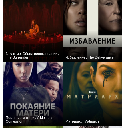
Заклятие. Обряд реинкарнации /
The Surrender
Избавление / The Deliverance
+3
−2
Покаяние матери / A Mother's
Confession
Матриарх / Matriarch
0
+1