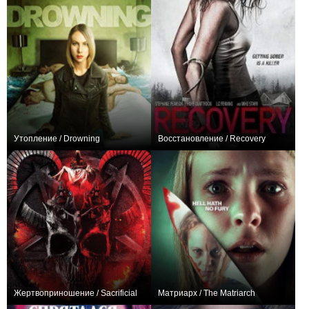
Утопление / Drowning
Восстановление / Recovery
0
+2
Жертвоприношение / Sacrificial
Матриарх / The Matriarch
+1
0