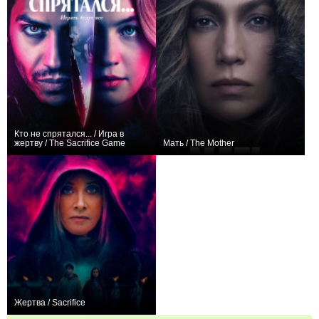
Кто не спрятался... / Игра в
жертву / The Sacrifice Game
Мать / The Mother
0
+55
Жертва / Sacrifice
0