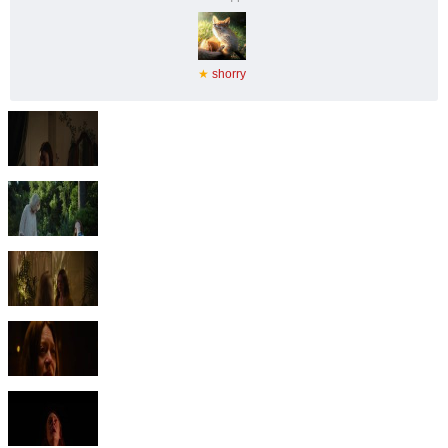
★
shorry