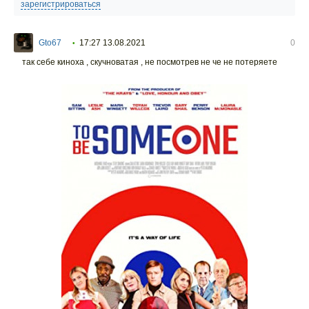
зарегистрироваться
Gto67
17:27 13.08.2021
0
•
так себе киноха , скучноватая , не посмотрев не че не потеряете