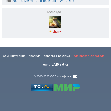
Теги:
2020
,
Комедия
,
Великобритания
,
WEB-DLRip
Команда
1
★
shorry
администрация
правила
справка
реклама
для правообладателей
|
|
|
|
|
оплата VIP
блог
|
Инфон
© 2008-2026 ООО «
»