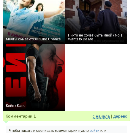
Никто не хочет быть мной / No 1
Мечты сбываются! / One Chance
Wants to Be Me
+10
0
Кейн / Kane
+2
Комментарии
1
с начала
|
дерево
Чтобы писать и оценивать комментарии нужно
войти
или