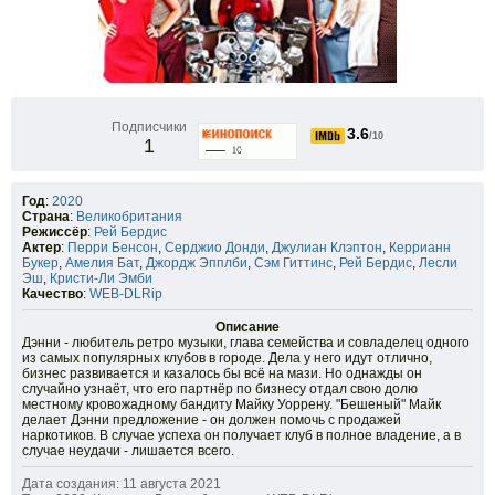
Подписчики
3.6
/10
1
Год
:
2020
Страна
:
Великобритания
Режиссёр
:
Рей Бердис
Актер
:
Перри Бенсон
,
Серджио Донди
,
Джулиан Клэптон
,
Керрианн
Букер
,
Амелия Бат
,
Джордж Эпплби
,
Сэм Гиттинс
,
Рей Бердис
,
Лесли
Эш
,
Кристи-Ли Эмби
Качество
:
WEB-DLRip
Описание
Дэнни - любитель ретро музыки, глава семейства и совладелец одного
из самых популярных клубов в городе. Дела у него идут отлично,
бизнес развивается и казалось бы всё на мази. Но однажды он
случайно узнаёт, что его партнёр по бизнесу отдал свою долю
местному кровожадному бандиту Майку Уоррену. "Бешеный" Майк
делает Дэнни предложение - он должен помочь с продажей
наркотиков. В случае успеха он получает клуб в полное владение, а в
случае неудачи - лишается всего.
Дата создания: 11 августа 2021