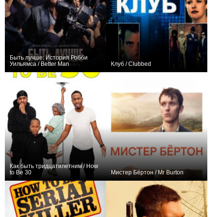
Быть лучше: История Робби
Уильямса / Better Man
Клуб / Clubbed
+3
0
Как быть тридцатилетним / How
to Be 30
Мистер Бёртон / Mr Burton
+1
+3