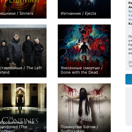
Р
А
Б
решники / Sinners
Изгнанник / Ejecta
К
+126
−1
Ф
К
П
от
Р
ис
ко
Да
Те
ставленные / The Left
Унесенные смертью /
ehind
Gone with the Dead
0
0
аброшенные / The
bandoned (The
Покинутые Богом /
onfines)
Godforsaken