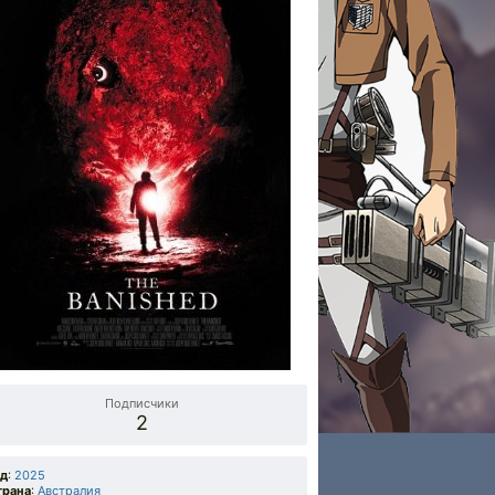
Подписчики
2
од
:
2025
трана
:
Австралия