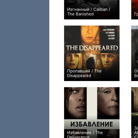
Изгнанный / Caliban /
The Banished
Г
0
Пропавший / The
О
Disappeared
B
0
З
Избавление / The
A
Deliverance
C