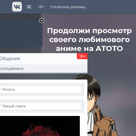
18+
Отключить рекламу
18+
Общение
бсуждаемые