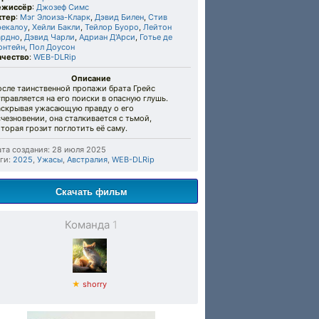
ежиссёр
:
Джозеф Симс
ктер
:
Мэг Элоиза-Кларк
,
Дэвид Билен
,
Стив
рекалоу
,
Хейли Бакли
,
Тейлор Буоро
,
Лейтон
ардно
,
Дэвид Чарли
,
Адриан Д'Арси
,
Готье де
онтейн
,
Пол Доусон
ачество
:
WEB-DLRip
Описание
осле таинственной пропажи брата Грейс
правляется на его поиски в опасную глушь.
аскрывая ужасающую правду о его
чезновении, она сталкивается с тьмой,
торая грозит поглотить её саму.
та создания: 28 июля 2025
ги:
2025
,
Ужасы
,
Австралия
,
WEB-DLRip
Скачать фильм
Команда
1
★
shorry