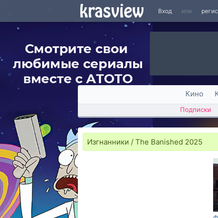
Вход
или
реги
Кино
Подписки
Изгнанники / The Banished 2025
Ф