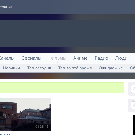
страция
Каналы
Сериалы
Фильмы
Аниме
Радио
Люди
Новинки
Топ сегодня
Топ за всё время
Ожидаемые
О
01:36:18
ильм