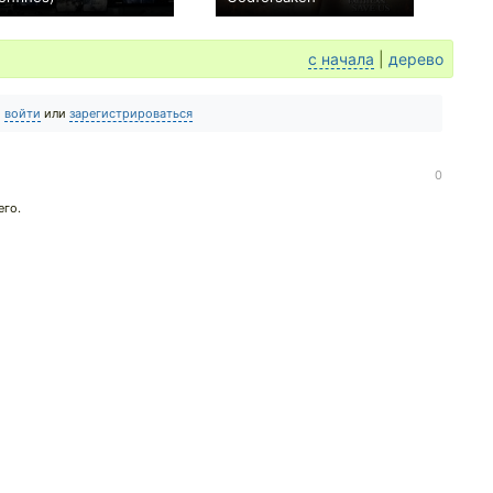
−1
0
с начала
|
дерево
о
войти
или
зарегистрироваться
0
его.