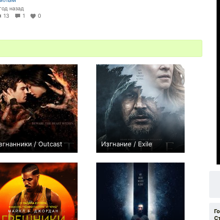
 год назад
13
1
0
згнанники / Outcast
Изгнание / Exile
0
+1
Г
С