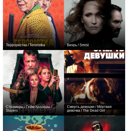
Террористка / Teroristka
Вихрь / Smrst
+2
0
Стримеры / Гейм-Киллеры /
Смерть девушки / Мёртвая
Slayers
девочка / The Dead Girl
+2
+3