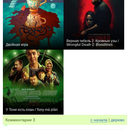
Верная гибель 2: Кровные узы /
Двойная игра
Wrongful Death 2: Bloodlines
0
0
У Тони есть план / Tony má plán
0
Комментарии
3
с начала
|
дерево