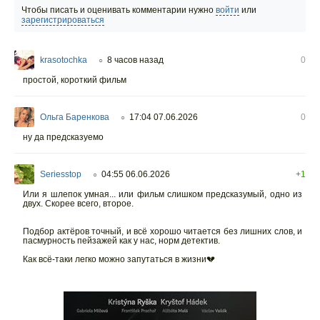
Чтобы писать и оценивать комментарии нужно
войти
или
зарегистрироваться
krasotochka
8 часов назад
0
○
простой, короткий фильм
Ольга Баренкова
17:04 07.06.2026
0
○
ну да предсказуемо
Seriesstop
04:55 06.06.2026
+1
○
Или я шлепок умная... или фильм слишком предсказумый, одно из
двух. Скорее всего, второе.
Подбор актёров точный, и всё хорошо читается без лишних слов, и
пасмурность пейзажей как у нас, норм детектив.
Как всё-таки легко можно запутаться в жизни💔