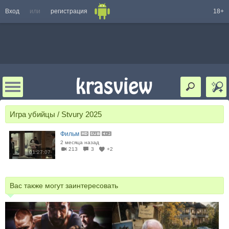
Вход
или
регистрация
18+
Игра убийцы / Stvury 2025
Фильм
2 месяца назад
213
3
+2
01:27:07
Вас также могут заинтересовать