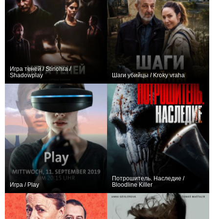
Игра теней / Stínohra /
Shadowplay
Шаги убийцы / Kroky vraha
−1
0
Потрошитель. Наследие /
Игра / Play
Bloodline Killer
+2
−4