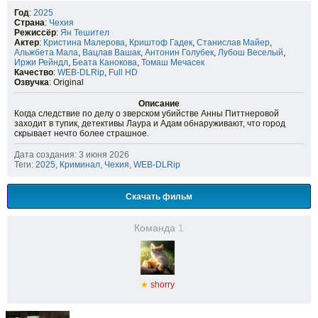
Год
:
2025
Страна
:
Чехия
Режиссёр
:
Ян Тешител
Актер
:
Кристина Малерова
,
Криштоф Гадек
,
Станислав Майер
,
Альжбета Мала
,
Вацлав Вашак
,
Антонин Голубек
,
Лубош Веселый
,
Иржи Рейндл
,
Беата Канокова
,
Томаш Мечасек
Качество
:
WEB-DLRip
,
Full HD
Озвучка
: Original
Описание
Когда следствие по делу о зверском убийстве Анны Питтнеровой
заходит в тупик, детективы Лаура и Адам обнаруживают, что город
скрывает нечто более страшное.
Дата создания: 3 июня 2026
Теги:
2025
,
Криминал
,
Чехия
,
WEB-DLRip
Скачать фильм
Команда
1
★
shorry