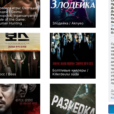
С
П
равила игры: Охота на
Д
Д
юдей / Geimui
Р
eopchik: Ingansanyang /
С
ule of the Game:
А
uman Hunting
Злодейка / Aknyeo
Э
+1
0
К
О
Су
за
св
Хё
л
де
по
пр
Болтливые киллеры /
от
осс / Boss
Killerdeului suda
Уб
+2
0
ре
лу
Да
Те
К