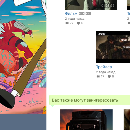
01:38:35
Фильм
Т
2 года назад
2
77
0
Трейлер
2 года назад
17
0
Вас также могут заинтересовать