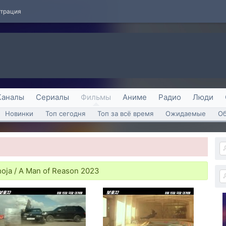
страция
Каналы
Сериалы
Фильмы
Аниме
Радио
Люди
Новинки
Топ сегодня
Топ за всё время
Ожидаемые
О
oja / A Man of Reason 2023