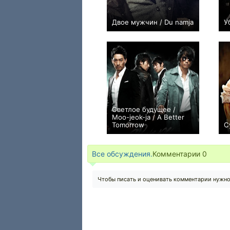
Двое мужчин / Du namja
У
+3
Светлое будущее /
Moo-jeok-ja / A Better
Tomorrow
С
0
Все обсуждения.
Комментарии
0
Чтобы писать и оценивать комментарии нужн