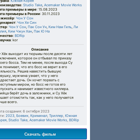
трана
:
Южная Корея
роизводство
:
Studio Take
,
Acemaker Movie Works
ата премьеры в мире
: 15.08.2023
ата премьеры в России
: 30.11.2023
ежиссёр
:
Чон У Сон
ценарист
:
Чон Хе Син
ктер
:
Чон У Сон
,
Пак Сон Ун
,
Ким Нам Гиль
,
Ли
ллия
,
Ким Чжун Хан
,
Пак Ю На
ачество
:
BDRip
звучка
: kor
Описание
 Хёк выходит из тюрьмы после десяти лет
ключения, которое он отбывал по приказу
оего босса. Тем не менее, после выхода Су
к понимает, что его босс не верит в его
ояльность. Решив навестить бывшую
вушку, мужчина узнает, что у него
драстает дочь. Он хочет порвать с
еступным миром, но босс не готов его
пускать и нанимает известного киллера.
ийца берёт дочь в заложники, и Су Хёк
шает отомстить так, как у него получается
чше всего.
та создания: 6 октября 2023
ги:
2023
,
Боевик
,
Криминал
,
Триллер
,
Южная
орея
,
Studio Take
,
Acemaker Movie Works
,
BDRip
Скачать фильм