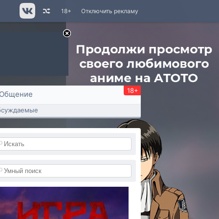
18+
Отключить рекламу
18+
Общение
бсуждаемые