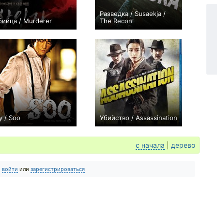
Разведка / Susaekja /
бийца / Murderer
The Recon
+3
+2
у / Soo
Убийство / Assassination
0
+1
с начала
|
дерево
о
войти
или
зарегистрироваться