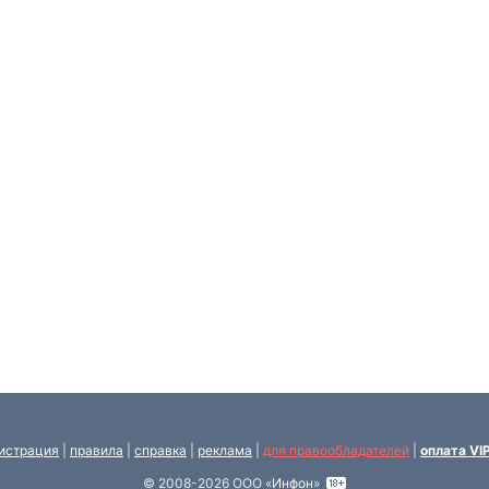
истрация
|
правила
|
справка
|
реклама
|
для правообладателей
|
оплата VI
© 2008-2026 ООО «
Инфон
»