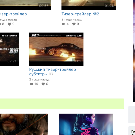
00:55
01:01
изер-трейлер
Тизер-трейлер №2
 года назад
2 года назад
8
0
4
0
02:21
01:01
Русский тизер-трейлер
субтитры
2 года назад
14
0
Г