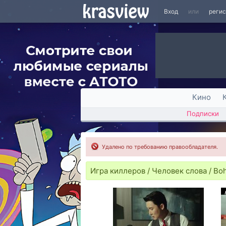
Вход
или
реги
Кино
Подписки
Удалено по требованию правообладателя.
Игра киллеров / Человек слова / Boh