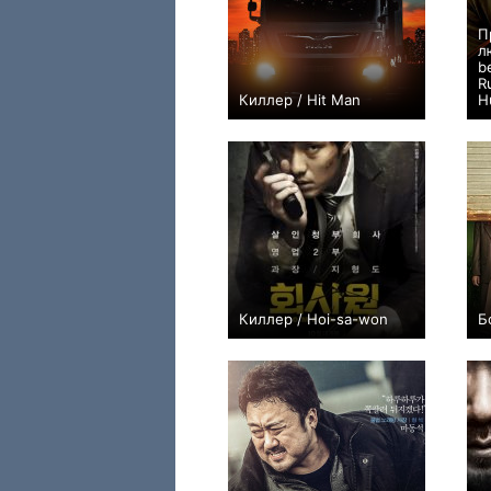
П
л
b
R
Киллер / Hit Man
H
+1
Киллер / Hoi-sa-won
Б
+4