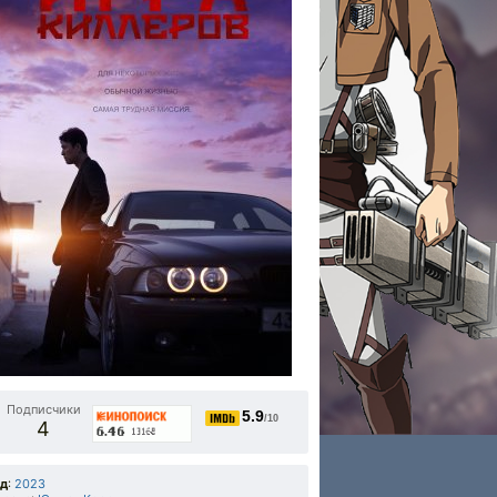
Подписчики
5.9
/10
4
од
:
2023