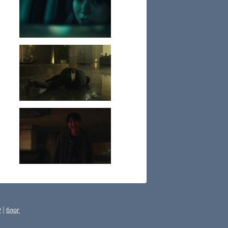
P
|
блог