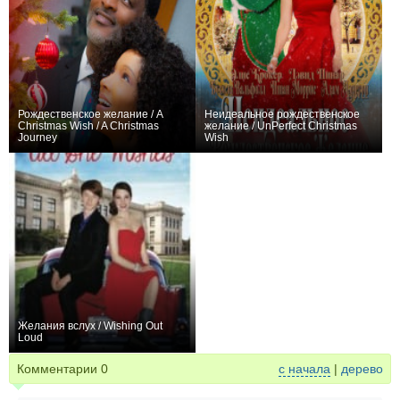
Рождественское желание / A
Неидеальное рождественское
Christmas Wish / A Christmas
желание / UnPerfect Christmas
Journey
Wish
0
0
Желания вслух / Wishing Out
Loud
0
Комментарии
0
с начала
|
дерево