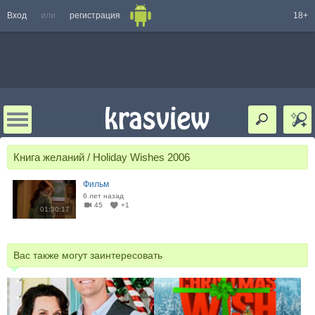
Вход
или
регистрация
18+
Книга желаний / Holiday Wishes 2006
Фильм
6 лет назад
45
+1
01:30:17
Вас также могут заинтересовать