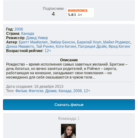
Подписчики
4
Год
:
2006
Страна
:
Канада
Режиссёр
:
Дэвид Уивер
Актер
:
Бритт МакКилип
,
Эмбер Бенсон
,
Барклай Хоуп
,
Майкл Роджерс
,
Донна Ямамото
,
Тай Рунян
,
Кэти Китинг
,
Патриция Дрэйк
,
Фред Китинг
Возрастной рейтинг
:
12+
Описание
Рождество – время исполнения самых заветных желаний. Бритэни –
дочь богатых, но вечно занятых родителей, и Рэйчел – сирота,
работающая на конюшне, загадывают свои пожелания – но
неожиданно для себя оказываются в чужом теле...
Дата создания: 16 декабря 2013
Теги:
Фильм
,
Фэнтези
,
Драма
,
Канада
,
2006
,
12+
Скачать фильм
Команда
1