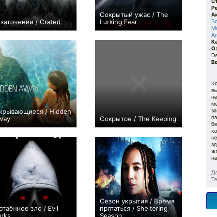
С
Р
Сокрытый ужас / The
А
 заточении / Crated
Lurking Fear
Б
Mu
−1
−2
А
К
О
De
В
К
в
не
м
за
крывающиеся / Hidden
п
way
Сокрытое / The Keeping
бе
−2
0
к
не
зд
ж
н
Да
Те
Сезон укрытия / Время
отаённое зло / Evil
прятаться / Sheltering
urks
Season