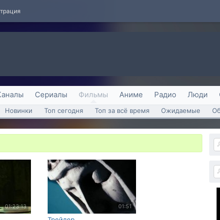
страция
Каналы
Сериалы
Фильмы
Аниме
Радио
Люди
Новинки
Топ сегодня
Топ за всё время
Ожидаемые
О
01:23:13
01:51
Трейлер