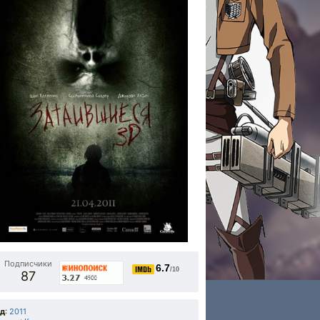
Подписчики
6.7
/10
87
од
:
2011