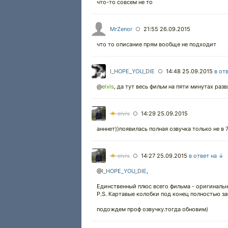
что-то совсем не то
MrZenor
21:55 26.09.2015
○
что то описание прям вообще не подходит
I_HOPE_YOU_DIE
14:48 25.09.2015
в от
○
@
elvis
,
да тут весь фильм на пяти минутах разв
★
elvis
14:29 25.09.2015
○
анннет))появилась полная озвучка только не в
★
elvis
14:27 25.09.2015
в ответ на ↓
○
@
I_HOPE_YOU_DIE
,
Единственный плюс всего фильма - оригинальн
P.S. Картавые колобки под конец полностью за
подождем проф озвучку.тогда обновим)