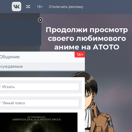
18+
Отключить рекламу
18+
Общение
бсуждаемые