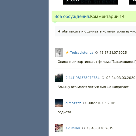
0
Все обсуждения.
Комментарии
14
Чтобы писать и оценивать комментарии нужн
★
Treisyvictoriya
15:57 21.07.2025
○
Описание и картинка от фильма "Затаившиеся",
2_1411981578972734
02:24 03.03.2020
○
Блин ну эта малая чет уж сильно напрягает
dimozzzz
00:27 10.05.2016
○
годнота
a.d.miller
13:40 01.10.2015
○