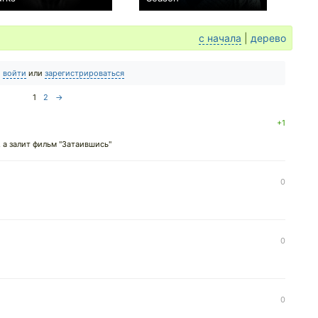
0
0
с начала
|
дерево
о
войти
или
зарегистрироваться
1
2
→
+1
 а залит фильм "Затаившись"
0
0
0