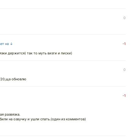
0
вет на ↓
-1
язки держится) так то муть визги и писки)
0
 720,ща обновлю
-1
ая развязка.
били на озвучку и ушли спать.(один из комментов)