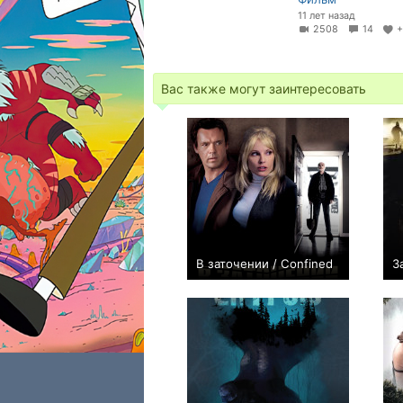
11 лет назад
2508
14
Вас также могут заинтересовать
В заточении / Confined
З
−1