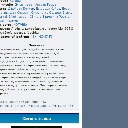
трана
:
Канада
ежиссёр
:
Джек Фрост
,
Антуан Томас
ктер
:
Джейсон Бликер
,
Джордан Хэйес
,
Девон
остик
,
Шон Клемент
,
Симонетта Солдер
,
Bjanka
rgel
,
Elliott Larson-Gilmore
,
Кристина Розато
,
ллан Колмэн
ачество
:
HDTVRip
звучка
: Любительское (двухголосое) [den904 &
adSno], перевод [dcshka]
озрастной рейтинг
:
18+ (NC-17, R)
Описание
омпания молодых людей отправляется на
ыходные в опустевший монастырь, где
когда располагался загадочный
едицинский центр для людей с тяжелыми
висимостями. Вскоре выясняется, что над
ациентами тайно проводились
счеловечные эксперименты, в результате
оторых изгнанные из людей пороки никуда
 исчезли, а затаились в стенах древнего
ания и ждут своего часа. Они переполнены
аждой мести и уже никого не выпустят
аружу…
та создания: 16 декабря 2013
ги:
2011
,
Триллер
,
Ужасы
,
Канада
,
HDTVRip
,
18+
Скачать фильм