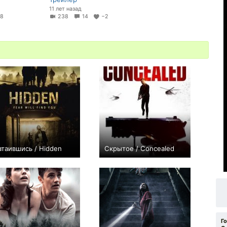
11 лет назад
+8
238
14
−2
атаившись / Hidden
Скрытое / Concealed
+69
0
Г