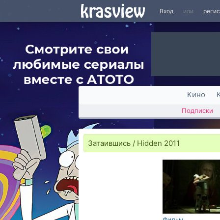
Вход
или
реги
Кино
Подписки
Затаившись / Hidden 2011
Фильм