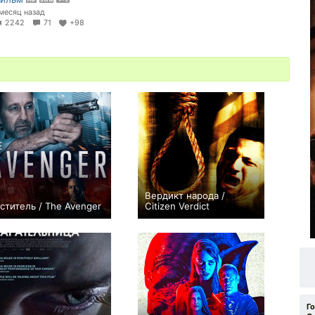
 месяц назад
2242
71
+98
Вердикт народа /
ститель / The Avenger
Citizen Verdict
0
0
Г