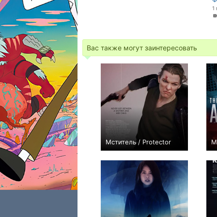
1
Вас также могут заинтересовать
Мститель / Protector
М
+5