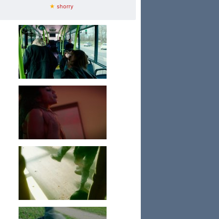
★
shorry