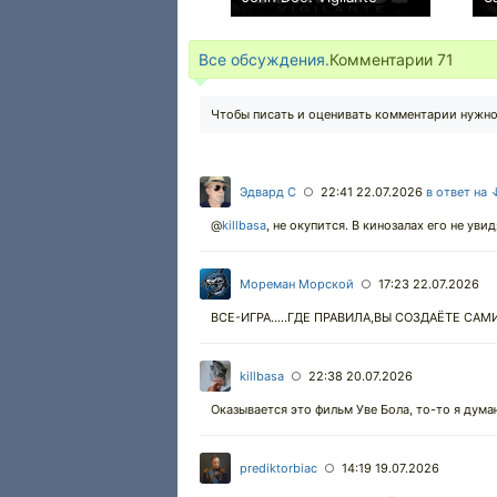
+32
Все обсуждения.
Комментарии
71
Чтобы писать и оценивать комментарии нужн
Эдвард С
22:41 22.07.2026
в ответ на 
○
@
killbasa
,
не окупится. В кинозалах его не увид
Мореман Морской
17:23 22.07.2026
○
ВСЕ-ИГРА.....ГДЕ ПРАВИЛА,ВЫ СОЗДАЁТЕ САМ
killbasa
22:38 20.07.2026
○
Оказывается это фильм Уве Бола, то-то я думаю
prediktorbiac
14:19 19.07.2026
○