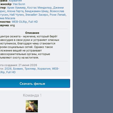
трана
:
Хорватия
ежиссёр
:
Уве Болл
ктер
:
Арми Хаммер
,
Костас Мендилор
,
Дженни
ерис
,
Алона Герта
,
Бенджамин Шнау
,
Всекослав
атусин
,
Наб Чупин
,
Элизабет Засеро
,
Рони Лепай
,
мма Масала
ачество
:
WEB-DLRip
,
Full HD
звучка
: eng
Описание
центре сюжета - мужчина, который берёт
авосудие в свои руки и устраняет опасных
еступников, благодаря чему становится
роем социальных сетей. Однако такое
оложение вещей не устраивает
равоохранительные органы, которые
ъявляют охоту на мстителя.
та создания: 21 июня 2026
ги:
2026
,
Боевик
,
Триллер
,
Хорватия
,
WEB-
LRip
,
Full HD
Скачать фильм
Команда
1