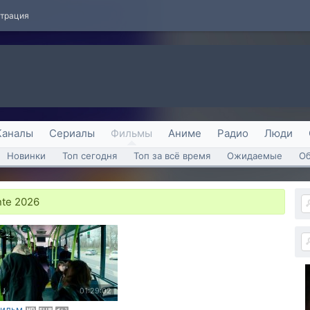
страция
Каналы
Сериалы
Фильмы
Аниме
Радио
Люди
Новинки
Топ сегодня
Топ за всё время
Ожидаемые
О
nte 2026
01:29:02
ильм