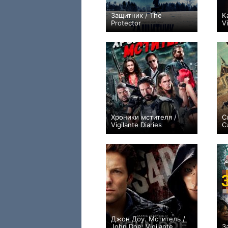
Защитник / The
К
Protector
Vi
+1
Хроники мстителя /
С
Vigilante Diaries
C
+1
Джон Доу. Мститель /
John Doe: Vigilante
З