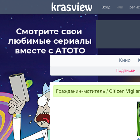
Вход
или
реги
Кино
Подписки
Гражданин-мститель / Citizen Vigila
Ф