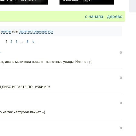
0
+1
с начала
|
дерево
о
войти
или
зарегистрироваться
1
2
3
...
8
→
↓
0
ят, иначе мстители повалят на ночные улицы. Или нет ;-)
0
И,ЛИБО ИГРАЕТЕ ПО ЧУЖИМ !!!
0
 че так халтурой пахнет =)
0