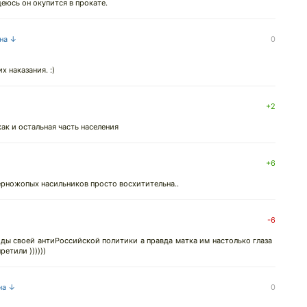
деюсь он окупится в прокате.
 на ↓
0
 наказания. :)
+2
ак и остальная часть населения
+6
ерножопых насильников просто восхитительна..
-6
оды своей антиРоссийской политики а правда матка им настолько глаза
етили ))))))
на ↓
0