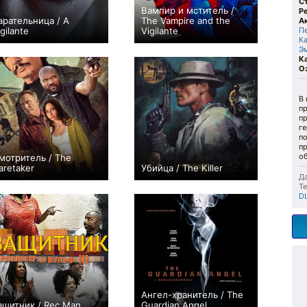
С
Вампир и мститель /
Р
арательница / A
The Vampire and the
А
gilante
Vigilante
П
К
+1
0
Э
К
О
В 
пр
пр
ге
п
п
об
мотритель / The
aretaker
Убийца / The Killer
Да
0
+86
Те
D
Ангел-хранитель / The
ащитник / Rec Man
Guardian Angel