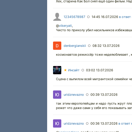
Хех, старина Как Бол снял ещё один фильм. На
12345678987
14:45 16.07.2026
в ответ
○
@
vikeryati
,
Чисто по приколу убил насильников избежавших
denbergianskii
08:32 13.07.2026
○
космонавтов режиссёр тоже неделюбливает , к
★
Инсайт
03:02 13.07.2026
○
Сцена с выпилом всей мигрантской семейки ч
uridznevazno
00:39 13.07.2026
○
так этим европопейцам и надо пусть жрут пл
режет что даже сами у себя его показывать запр
uridznevazno
00:36 13.07.2026
в ответ 
○