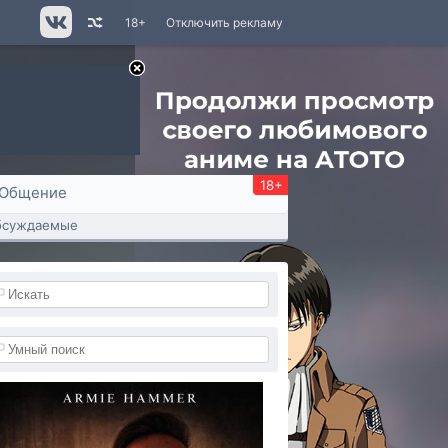
18+
Отключить рекламу
18+
Общение
бсуждаемые