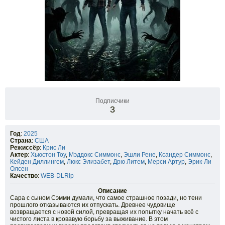
Подписчики
3
Год
:
2025
Страна
:
США
Режиссёр
:
Крис Ли
Актер
:
Хьюстон Тоу
,
Мэддокс Симмонс
,
Эшли Рене
,
Ксандер Симмонс
,
Кейден Диллингем
,
Люкс Элизабет
,
Дрю Литем
,
Мерси Артур
,
Эрик-Ли
Олсен
Качество
:
WEB-DLRip
Описание
Сара с сыном Сэмми думали, что самое страшное позади, но тени
прошлого отказываются их отпускать. Древнее чудовище
возвращается с новой силой, превращая их попытку начать всё с
чистого листа в кровавую борьбу за выживание. В этом