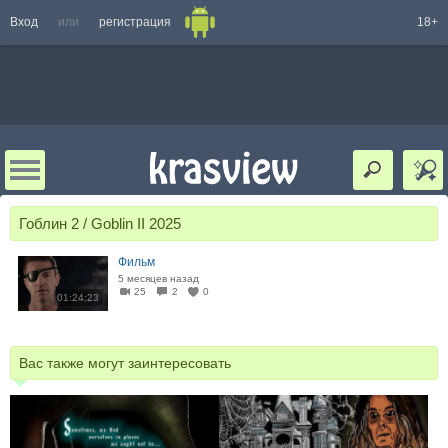
Вход
или
регистрация
18+
Гоблин 2 / Goblin II 2025
Фильм
5 месяцев назад
25
2
0
01:24:23
Вас также могут заинтересовать