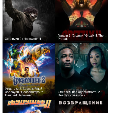
Гризли 2: Хищник / Grizzly II: The
Хэллоуин 2 / Halloween II
Predator
0
0
Ужастики 2: Беспокойный
Хэллоуин / Goosebumps 2:
Смертельная одержимость 2 /
Haunted Halloween
Deadly Obsession 2
+10
0