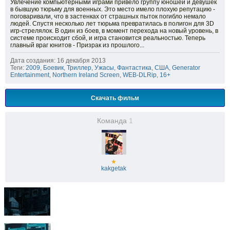
Увлечение компьютерными играми привело группу юношей и девушек
в бывшую тюрьму для военных. Это место имело плохую репутацию -
поговаривали, что в застенках от страшных пыток погибло немало
людей. Спустя несколько лет тюрьма превратилась в полигон для 3D
игр-стрелялок. В один из боев, в момент перехода на новый уровень, в
системе происходит сбой, и игра становится реальностью. Теперь
главный враг юнитов - Призрак из прошлого...
Дата создания: 16 декабря 2013
Теги:
2009
,
Боевик
,
Триллер
,
Ужасы
,
Фантастика
,
США
,
Generator
Entertainment
,
Northern Ireland Screen
,
WEB-DLRip
,
16+
Скачать фильм
Команда
1
★
kakgetak