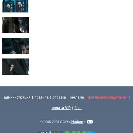
администрация
правила
справка
реклама
для правообладателей
|
|
|
|
|
оплата VIP
блог
|
Инфон
© 2008-2026 ООО «
»