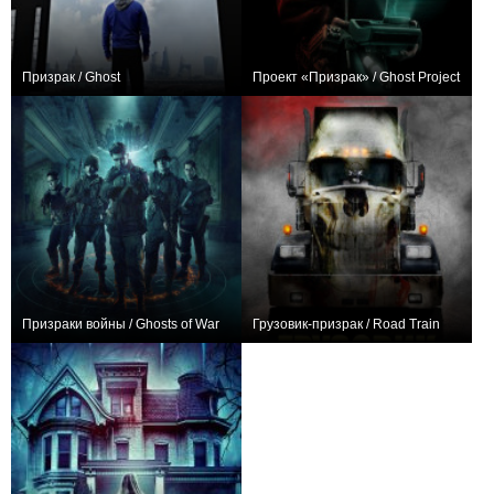
Призрак / Ghost
Проект «Призрак» / Ghost Project
0
−1
Призраки войны / Ghosts of War
Грузовик-призрак / Road Train
+84
+1