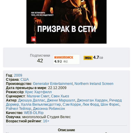
Подписчики
4.7
/10
42
Год
:
2009
Страна
:
США
Производство
:
Generator Entertainment
,
Northern Ireland Screen
Дата премьеры в мире
: 22.12.2009
Режиссёр
:
Крис Хартфилл
Сценарист
:
Малачи Смит
,
Свен Хьюз
Актер
:
Джошуа Даллас
,
Джени Маршалл
,
Джонатан Харден
,
Ричард
Дормер
,
Халла Вильялмсдоттир
,
Сэм Корри
,
Люк Форд
,
Шон Фэрис
,
Рэйчел Тейлор
,
Джоэнна Робинсон
Качество
:
WEB-DLRip
Озвучка
: многоголосый Студия Велес
Возрастной рейтинг
:
16+
Описание