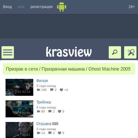
Вход
или
регистрация
18+
Призрак в сети / Призрачная машина / Ghost Machine 2009
Фильм
3 года назад
190
2
+2
01:32:14
Трейлер
3 года назад
80
2
0
02:04
Отрывок
3 года назад
14
2
0
01:41