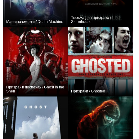
Тюрьма для призрака /
Машина смерти / Death Machine
Stormhouse
+1
−1
Призрак в доспехах / Ghost in the
Shell
Призраки / Ghosted
+201
0