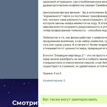
цирковой аттракцион, где отрубленная рука мо
драматургическим конфликтом (привет Семейке
Центральная фигура фильма - Эш в исполнении 
"нормального" героя он постепенно трансформир
зло, сколько сама реальность происходящего. Ег
котором законы жанра меняются на ходу. В это
невозможности сохранить рациональность в усл
гипертрофированная телесность - способом под
Любопытно и то, как фильм работает с мифологи
продуманная вселенная, а как набор символов, 
гэгa или сцены ужаса. В отличие от более поздн
отказывается от цельности мира, превращая ег
В итоге "Зловещие мертвецы 2" - это не просто
жанр можно разобрать на части и собрать заново
страшное кино в классическом смысле, а как без
существуют в странной, но удивительно устойчив
Оценка: 4 из 5
Комментариев: 0
Вас также могут заинтересовать