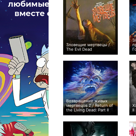
З
Зловещие мертвецы /
п
The Evil Dead
Г
+43
Возвращение живых
мертвецов 2 / Return of
Х
the Living Dead: Part II
II
0