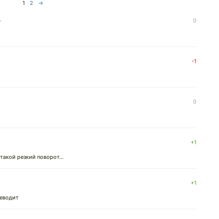
1
2
→
↓
0
-1
0
+1
такой резкий поворот...
+1
реводит