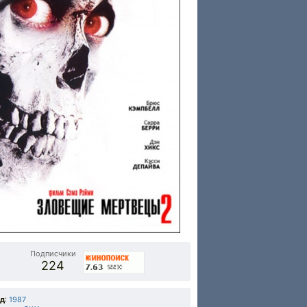
Подписчики
224
од
:
1987