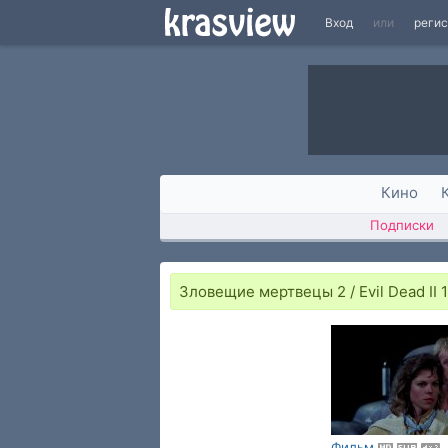
Вход
или
реги
Кино
Подписки
Зловещие мертвецы 2 / Evil Dead II 
Фильм