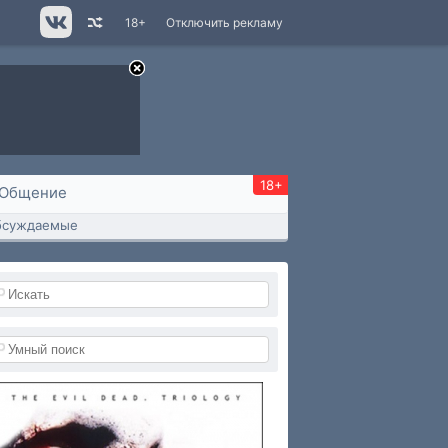
18+
Отключить рекламу
18+
Общение
бсуждаемые