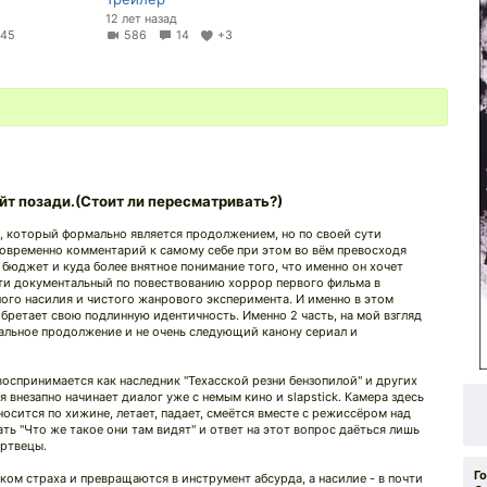
12 лет назад
+45
586
14
+3
йт позади.(Стоит ли пересматривать?)
, который формально является продолжением, но по своей сути
новременно комментарий к самому себе при этом во вём превосходя
 бюджет и куда более внятное понимание того, что именно он хочет
ти документальный по повествованию хоррор первого фильма в
ого насилия и чистого жанрового эксперимента. И именно в этом
бретает свою подлинную идентичность. Именно 2 часть, на мой взгляд
вальное продолжение и не очень следующий канону сериал и
воспринимается как наследник "Техасской резни бензопилой" и других
внезапно начинает диалог уже с немым кино и slapstick. Камера здесь
 носится по хижине, летает, падает, смеётся вместе с режиссёром над
ть "Что же такое они там видят" и ответ на этот вопрос даёться лишь
ертвецы.
Г
ом страха и превращаются в инструмент абсурда, а насилие - в почти