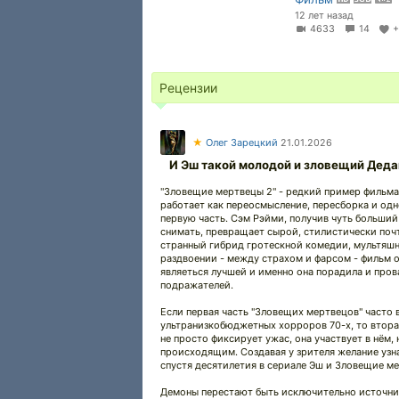
12 лет назад
4633
14
Рецензии
★
Олег Зарецкий
21.01.2026
И Эш такой молодой и зловещий Деда
"Зловещие мертвецы 2" - редкий пример фильма
работает как переосмысление, пересборка и од
первую часть. Сэм Рэйми, получив чуть больший
снимать, превращает сырой, стилистически поч
странный гибрид гротескной комедии, мультяшн
раздвоении - между страхом и фарсом - фильм о
являеться лучшей и именно она порадила и про
подражателей.
Если первая часть "Зловещих мертвецов" часто 
ультранизкобюджетных хорроров 70-х, то вторая 
не просто фиксирует ужас, она участвует в нём,
происходящим. Создавая у зрителя желание узна
спустя десятилетия в сериале Эш и Зловещие м
Демоны перестают быть исключительно источник