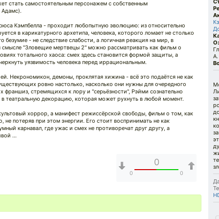
С
жет стать самостоятельным персонажем с собственным
Р
 Адамс).
А
К
Брюса Кэмпбелла - проходит любопытную эволюцию: из относительно
Д
уется в карикатурного архетипа, человека, которого ломает не столько
К
о безумие - не следствие слабости, а логичная реакция на мир, в
О
м смысле "Зловещие мертвецы 2" можно рассматривать как фильм о
Гл
овиях тотального хаоса: смех здесь становится формой защиты, а
А.
черкнуть уязвимость человека перед иррациональным.
В
ей. Некрономикон, демоны, проклятая хижина - всё это подаётся не как
существующих ровно настолько, насколько они нужны для очередного
М
их франшиз, стремящихся к лору и "серьёзности", Рэйми сознательно
Л
за
о в театральную декорацию, которая может рухнуть в любой момент.
р
д
 культовый хоррор, а манифест режиссёрской свободы, фильм о том, как
кн
, не потеряв при этом энергии. Его стоит воспринимать не как
к
умный карнавал, где ужас и смех не противоречат друг другу, а
за
ой ...
э
ду
жи
те
0
з
0
0
Да
Те
H