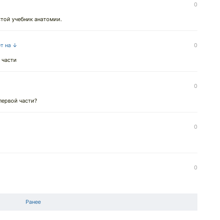
0
стой учебник анатомии.
ет на ↓
0
 части
0
первой части?
0
0
Ранее