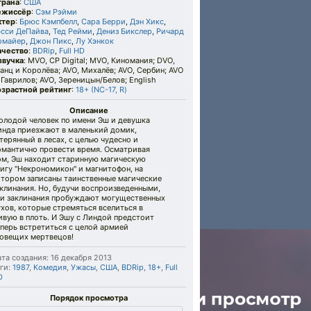
трана
:
США
ежиссёр
:
Сэм Рэйми
ктер
:
Брюс Кэмпбелл
,
Сара Берри
,
Дэн Хикс
,
эсси ДеПайва
,
Тед Рейми
,
Дениз Бикслер
,
Ричард
омайер
,
Джон Пикс
,
Лу Хэнкок
ачество
:
BDRip
,
Full HD
звучка
: MVO, CP Digital; MVO, Киномания; DVO,
анц и Королёва; AVO, Михалёв; AVO, Сербин; AVO
 Гаврилов; AVO, Зереницын/Белов; English
озрастной рейтинг
:
18+ (NC-17, R)
Описание
олодой человек по имени Эш и девушка
инда приезжают в маленький домик,
терянный в лесах, с целью чудесно и
омантично провести время. Осматривая
ом, Эш находит старинную магическую
игу "Некрономикон" и магнитофон, на
отором записаны таинственные магические
клинания. Но, будучи воспроизведенными,
ти заклинания пробуждают могущественных
хов, которые стремяться вселиться в
вую в плоть. И Эшу с Линдой предстоит
перь встретиться с целой армией
ловещих мертвецов!
та создания: 16 декабря 2013
ги:
1987
,
Комедия
,
Ужасы
,
США
,
BDRip
,
18+
,
Full
D
Порядок просмотра