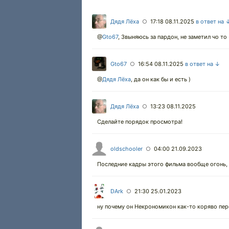
Дядя Лёха
17:18 08.11.2025
в ответ на 
○
@
Gto67
,
Звыняюсь за пардон, не заметил чо то
Gto67
16:54 08.11.2025
в ответ на ↓
○
@
Дядя Лёха
,
да он как бы и есть )
Дядя Лёха
13:23 08.11.2025
○
Сделайте порядок просмотра!
oldschooler
04:00 21.09.2023
○
Последние кадры этого фильма вообще огонь, 
DArk
21:30 25.01.2023
○
ну почему он Некрономикон как-то коряво пе