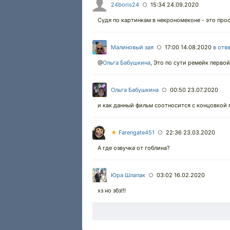
24boris24
15:34 24.09.2020
○
Судя по картинкам в некрономеконе - это про
Малиновый зая
17:00 14.08.2020
в отв
○
@
Ольга Бабушкина
,
Это по сути ремейк первой
Ольга Бабушкина
00:50 23.07.2020
○
и как данный фильм соотносится с концовкой 
★
Farengate451
22:36 23.03.2020
○
А где озвучка от гоблина?
Юра Шлапак
03:02 16.02.2020
○
хз но збз!!!