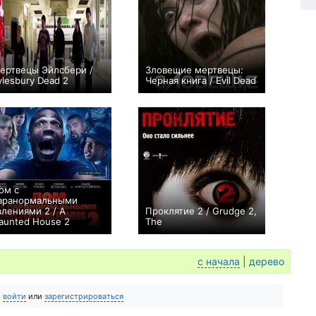
ертвецы Эйлсбери /
Зловещие мертвецы:
ylesbury Dead 2
Черная книга / Evil Dead
−1
+43
ом с
аранормальными
влениями 2 / A
Проклятие 2 / Grudge 2,
aunted House 2
The
+67
+1
с начала
|
дерево
о
войти
или
зарегистрироваться