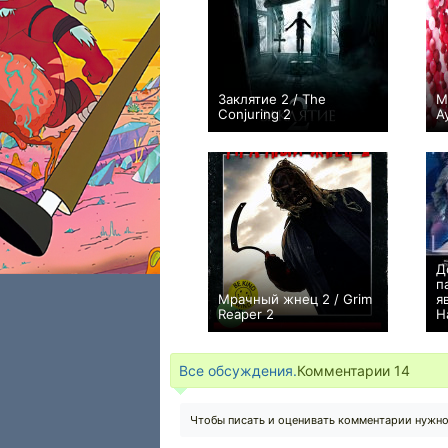
Заклятие 2 / The
М
Conjuring 2
A
+173
Д
п
Мрачный жнец 2 / Grim
я
Reaper 2
H
0
Все обсуждения.
Комментарии
14
Чтобы писать и оценивать комментарии нужн