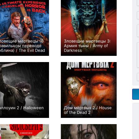
ловещие мертвецы (В
Зловещие мертвецы 3:
равильном переводе
Армия тьмы / Army of
облина) / The Evil Dead
Darkness
+3
+62
эллоуин 2 / Halloween
Дом мёртвых 2 / House
of the Dead 2
0
0