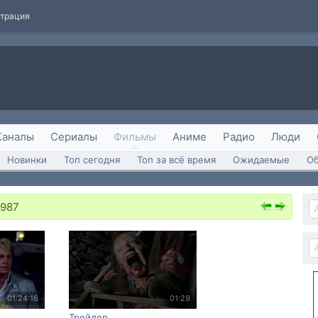
страция
Каналы
Сериалы
Фильмы
Аниме
Радио
Люди
Новинки
Топ сегодня
Топ за всё время
Ожидаемые
О
1987
01:24:16
01:29
Трейлер