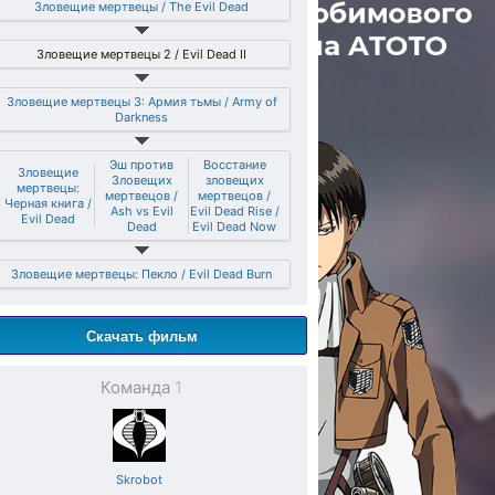
Зловещие мертвецы / The Evil Dead
Зловещие мертвецы 2 / Evil Dead II
Зловещие мертвецы 3: Армия тьмы / Army of
Darkness
Эш против
Восстание
Зловещие
Зловещих
зловещих
мертвецы:
мертвецов /
мертвецов /
Черная книга /
Ash vs Evil
Evil Dead Rise /
Evil Dead
Dead
Evil Dead Now
Зловещие мертвецы: Пекло / Evil Dead Burn
Скачать фильм
Команда
1
Skrobot