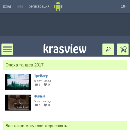
Вход
или
регистрация
18+
Эпоха танцев 2017
Трейлер
5 лет назад
6
0
01:59
Фильм
5 лет назад
5
0
01:21:10
Вас также могут заинтересовать