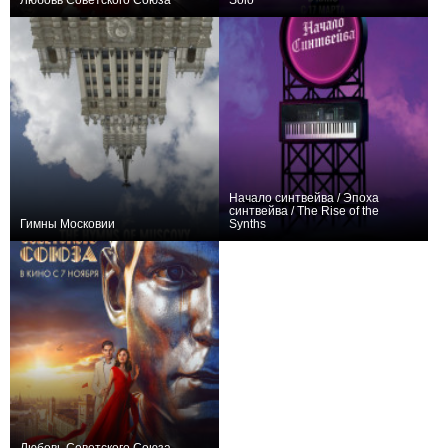
Любовь Советского Союза
Solo
+2
0
Начало синтвейва / Эпоха
синтвейва / The Rise of the
Гимны Московии
Synths
0
+3