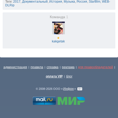
Теги:
2017
,
Документальный
,
История
,
Музыка
,
Россия
,
Startfilm
,
WEB-
DLRip
Команда
1
★
kakgetak
администрация
правила
справка
реклама
для правообладателей
|
|
|
|
|
оплата VIP
блог
|
Инфон
© 2008-2026 ООО «
»