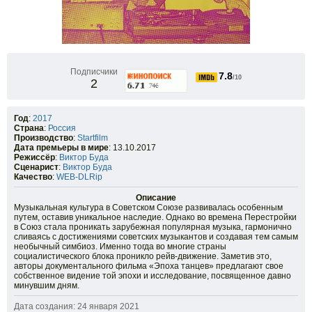
Подписчики
7.8
/10
2
Год
:
2017
Страна
:
Россия
Производство
:
Startfilm
Дата премьеры в мире
: 13.10.2017
Режиссёр
:
Виктор Буда
Сценарист
:
Виктор Буда
Качество
:
WEB-DLRip
Описание
Музыкальная культура в Советском Союзе развивалась особенным
путем, оставив уникальное наследие. Однако во времена Перестройки
в Союз стала проникать зарубежная популярная музыка, гармонично
сливаясь с достижениями советских музыкантов и создавая тем самым
необычный симбиоз. Именно тогда во многие страны
социалистического блока проникло рейв-движение. Заметив это,
авторы документального фильма «Эпоха танцев» предлагают свое
собственное видение той эпохи и исследование, посвященное давно
минувшим дням.
Дата создания: 24 января 2021