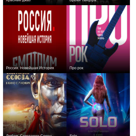
Красный джаз
Время танцора
0
+1
Россия. Новейшая История
Про рок
+2
0