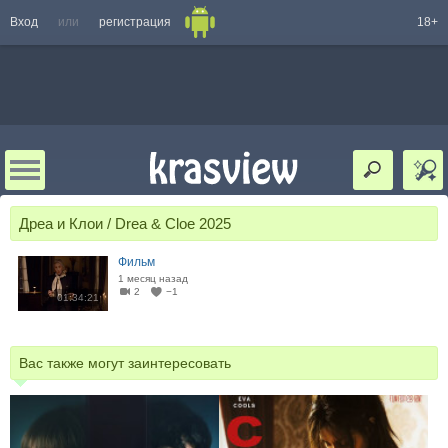
Вход
или
регистрация
18+
Дреа и Клои / Drea & Cloe 2025
Фильм
1 месяц назад
2
−1
01:34:21
Вас также могут заинтересовать