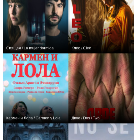
Спящая / La mujer dormida
Клео / Cleo
+15
0
Кармен и Лола / Carmen y Lola
Двое / Dos / Two
0
+2