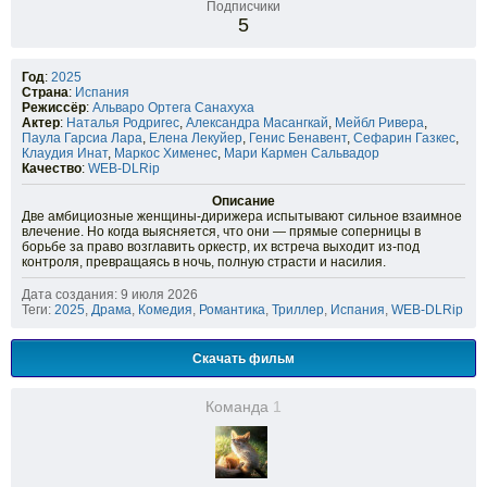
Подписчики
5
Год
:
2025
Страна
:
Испания
Режиссёр
:
Альваро Ортега Санахуха
Актер
:
Наталья Родригес
,
Александра Масангкай
,
Мейбл Ривера
,
Паула Гарсиа Лара
,
Елена Лекуйер
,
Генис Бенавент
,
Сефарин Газкес
,
Клаудия Инат
,
Маркос Хименес
,
Мари Кармен Сальвадор
Качество
:
WEB-DLRip
Описание
Две амбициозные женщины-дирижера испытывают сильное взаимное
влечение. Но когда выясняется, что они — прямые соперницы в
борьбе за право возглавить оркестр, их встреча выходит из-под
контроля, превращаясь в ночь, полную страсти и насилия.
Дата создания: 9 июля 2026
Теги:
2025
,
Драма
,
Комедия
,
Романтика
,
Триллер
,
Испания
,
WEB-DLRip
Скачать фильм
Команда
1