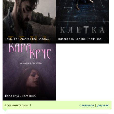
Тень / La Sombra / The Shadow
Клетка / Jaula / The Chalk Line
0
+16
Кара Крус / Kara Krus
0
Комментарии
0
с начала
|
дерево