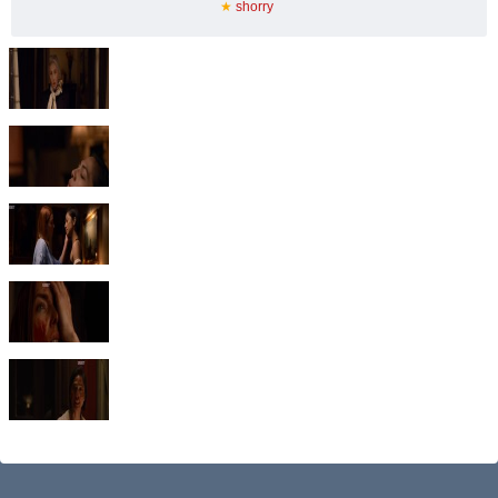
★
shorry