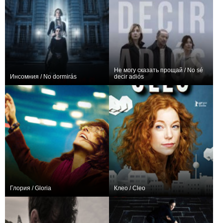
Не могу сказать прощай / No sé
Инсомния / No dormirás
decir adiós
+11
0
Глория / Gloria
Клео / Cleo
0
0