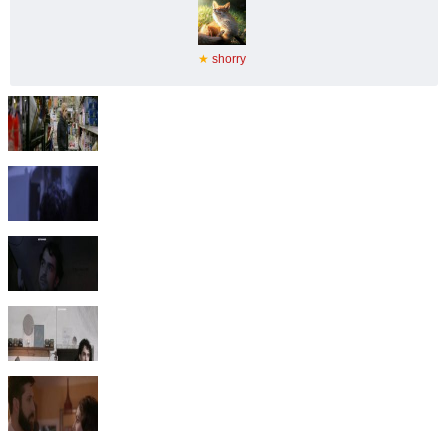
★
shorry