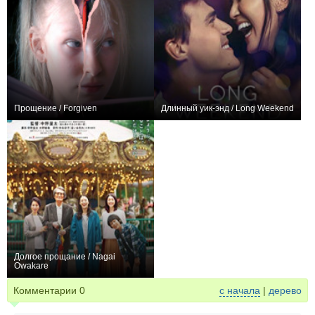
Прощение / Forgiven
Длинный уик-энд / Long Weekend
0
0
Долгое прощание / Nagai
Owakare
0
Комментарии
0
с начала
|
дерево