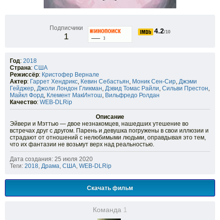
Подписчики
4.2
/10
1
Год
:
2018
Страна
:
США
Режиссёр
:
Кристофер Вернале
Актер
:
Гаррет Хендрикс
,
Кевин Себастьян
,
Моник Сен-Сир
,
Джэми
Гейджер
,
Джоли Лондон Гликман
,
Дэвид Томас Райли
,
Сильви Престон
,
Майкл Форд
,
Клемент МакИнтош
,
Вильфредо Ролдан
Качество
:
WEB-DLRip
Описание
Эйвери и Мэттью — двое незнакомцев, нашедших утешение во
встречах друг с другом. Парень и девушка погружены в свои иллюзии и
страдают от отношений с нелюбимыми людьми, оправдывая это тем,
что их фантазии не возьмут верх над реальностью.
Дата создания: 25 июля 2020
Теги:
2018
,
Драма
,
США
,
WEB-DLRip
Скачать фильм
Команда
1