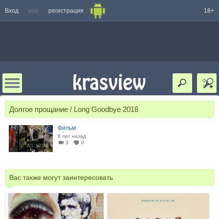
Вход
или
регистрация
18+
Долгое прощание / Long Goodbye 2018
Фильм
6 лет назад
3
0
01:18:48
Вас также могут заинтересовать