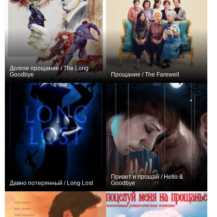
Долгое прощание / The Long
Goodbye
Прощание / The Farewell
+3
−1
Привет и прощай / Hello &
Давно потерянный / Long Lost
Goodbye
0
+1