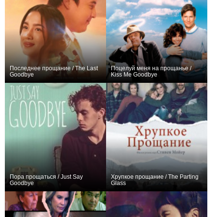
Последнее прощание / The Last
Поцелуй меня на прощанье /
Goodbye
Kiss Me Goodbye
+1
+1
Пора прощаться / Just Say
Хрупкое прощание / The Parting
Goodbye
Glass
+2
0