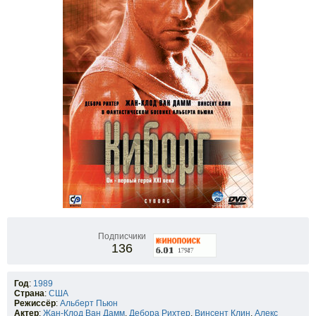
Подписчики
136
Год
:
1989
Страна
:
США
Режиссёр
:
Альберт Пьюн
Актер
:
Жан-Клод Ван Дамм
,
Дебора Рихтер
,
Винсент Клин
,
Алекс