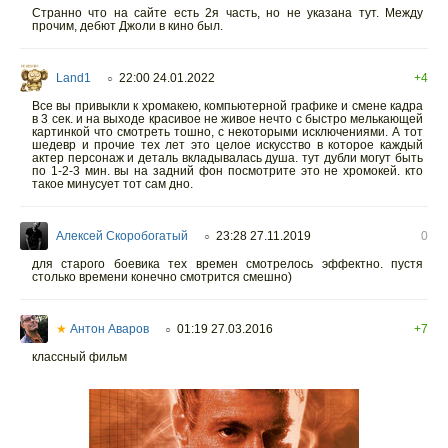
Странно что на сайте есть 2я часть, но не указана тут. Между
прочим, дебют Джоли в кино был.
Land1
22:00 24.01.2022
+4
○
Все вы привыкли к хромакею, компьютерной графике и смене кадра
в 3 сек. и на выходе красивое не живое нечто с быстро мелькающей
картинкой что смотреть тошно, с некоторыми исключениями. А тот
шедевр и прочие тех лет это целое искусство в которое каждый
актер персонаж и деталь вкладывалась душа. тут дубли могут быть
по 1-2-3 мин. вы на задний фон посмотрите это не хромокей. кто
такое минусует тот сам дно.
Алексей Скоробогатый
23:28 27.11.2019
0
○
для старого боевика тех времен смотрелось эффектно. пустя
столько времени конечно смотрится смешно)
★
Антон Аваров
01:19 27.03.2016
+7
○
классный фильм