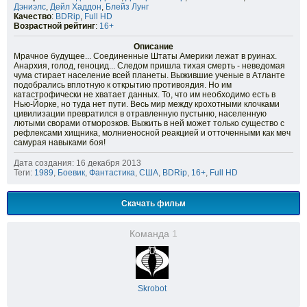
Дэниэлс
,
Дейл Хаддон
,
Блейз Лунг
Качество
:
BDRip
,
Full HD
Возрастной рейтинг
:
16+
Описание
Мрачное будущее... Соединенные Штаты Америки лежат в руинах.
Анархия, голод, геноцид... Следом пришла тихая смерть - неведомая
чума стирает население всей планеты. Выжившие ученые в Атланте
подобрались вплотную к открытию противоядия. Но им
катастрофически не хватает данных. То, что им необходимо есть в
Нью-Йорке, но туда нет пути. Весь мир между крохотными клочками
цивилизации превратился в отравленную пустыню, населенную
лютыми сворами отморозков. Выжить в ней может только существо с
рефлексами хищника, молниеносной реакцией и отточенными как меч
самурая навыками боя!
Дата создания: 16 декабря 2013
Теги:
1989
,
Боевик
,
Фантастика
,
США
,
BDRip
,
16+
,
Full HD
Скачать фильм
Команда
1
Skrobot