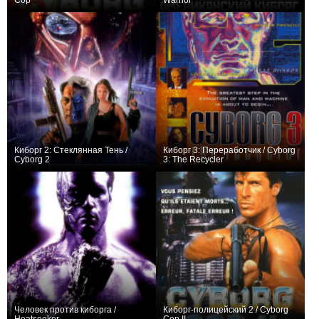
Cop
Warrior
+3
0
Киборг 2: Стеклянная Тень /
Киборг 3: Переработчик / Cyborg
Cyborg 2
3: The Recycler
+1
0
Человек против киборга /
Киборг-полицейский 2 / Cyborg