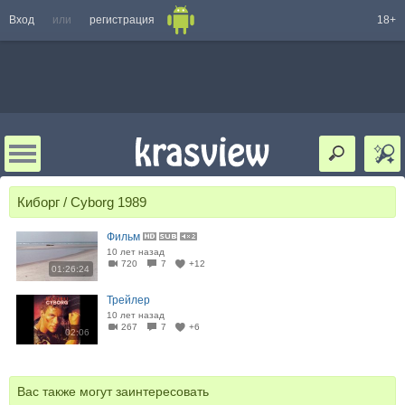
Вход
или
регистрация
18+
Киборг / Cyborg 1989
Фильм
10 лет назад
720
7
+12
01:26:24
Трейлер
10 лет назад
267
7
+6
02:06
Вас также могут заинтересовать