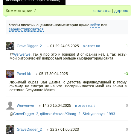
Мэнборг / Человеборг / Manborg
+1
Комментарии
7
с начала
|
дерево
Чтобы писать и оценивать комментарии нужно
войти
или
зарегистрироваться
GraveDigger_2
01:29 24.05.2025
в ответ на ↓
+1
○
@
Werwerwe
,
так я про это и говорю) В описании нет, а так, есть)
Мой риторический вопрос был больше к модераторам сайта.
Pavel-kk
05:17 30.04.2025
+3
○
Любимый образ Ван Дамма, с детства неравнодушный к этому
фильму, не смотря не на что. Воспринимается мной как Конан в
сеттинге Безумного Макса
Werwerwe
14:30 15.04.2025
в ответ на ↓
0
○
@
GraveDigger_2
,
qfilms.ru/movie/Kiborg_2_Steklyannaya_1993
GraveDigger_2
22:27 01.05.2023
0
○