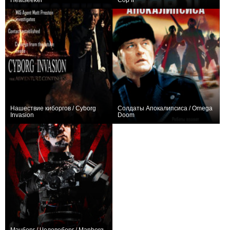
Heatseeker
Cop II
0
+2
Нашествие киборгов / Cyborg
Солдаты Апокалипсиса / Omega
Invasion
Doom
0
+1