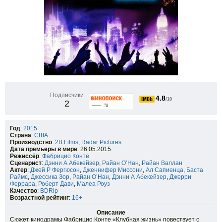
Подписчики
4.8
/10
2
Год
:
2015
Страна
:
США
Производство
:
2B Films
,
Radar Pictures
Дата премьеры в мире
: 26.05.2015
Режиссёр
:
Фабрицио Конте
Сценарист
:
Дэнни А Абекейзер
,
Райан О’Нан
,
Райан Валлан
Актер
:
Джей Р Фергюсон
,
Дженнифер Миссони
,
Ал Сапиенца
,
Баста
Раймс
,
Джессика Зор
,
Райан О’Нан
,
Дэнни А Абекейзер
,
Джерри
Феррара
,
Роберт Дави
,
Малеа Роуз
Качество
:
BDRip
Возрастной рейтинг
:
16+
Описание
Сюжет кинодрамы Фабрицио Конте «Клубная жизнь» повествует о