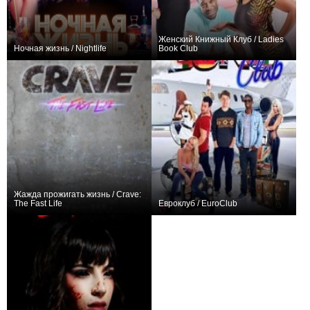
Женский Книжный Клуб / Ladies
Ночная жизнь / Nightlife
Book Club
+1
0
Жажда прожигать жизнь / Crave:
The Fast Life
Евроклуб / EuroClub
0
+2