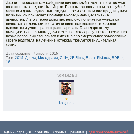
Джоне — молоденьком работнике ночного клуба, мечтающем получить
известность в родном Нью-Йорке. Парень насквозь пропитан клубной
жизнью и дабы осуществить задуманное и хоть немного продвинуться
по жизни, он прибегает к помощи многих, имеющих влияние
личностей. И это у героя довольно неплохо получается — ведь он
является владельцем достаточно приятной внешности, хорошо
одевается и умеет красиво разговаривать. Благодаря этому
амбициозный парнишка добивается неплохих результатов. Несколько
позже персонажу становится известно про смертельное заболевание
своего родителя, на лечение которому требуется внушительная
сумма.
Дата создания: 7 апреля 2015
Теги:
2015
,
Драма
,
Мелодрама
,
США
,
2B Films
,
Radar Pictures
,
BDRip
,
16+
Команда
1
★
kakgetak
администрация
правила
справка
реклама
для правообладателей
|
|
|
|
|