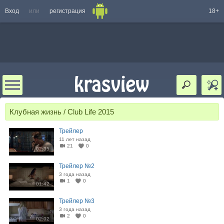
Вход
или
регистрация
18+
Клубная жизнь / Club Life 2015
Трейлер
11 лет назад
21
0
02:35
Трейлер №2
3 года назад
1
0
01:42
Трейлер №3
3 года назад
2
0
02:02