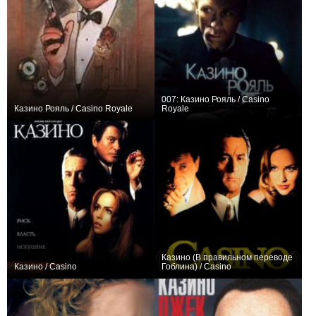
007: Казино Рояль / Casino
Казино Рояль / Casino Royale
Royale
0
+140
Казино (В правильном переводе
Казино / Casino
Гоблина) / Casino
+59
+19