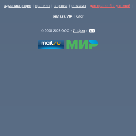
администрация
правила
справка
реклама
для правообладателей
|
|
|
|
|
оплата VIP
блог
|
Инфон
© 2008-2026 ООО «
»