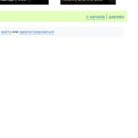
0
+1
с начала
|
дерево
о
войти
или
зарегистрироваться