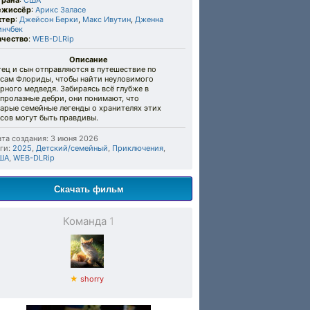
трана
:
США
ежиссёр
:
Арикс Заласе
ктер
:
Джейсон Берки
,
Макс Ивутин
,
Дженна
инчбек
ачество
:
WEB-DLRip
Описание
ец и сын отправляются в путешествие по
есам Флориды, чтобы найти неуловимого
рного медведя. Забираясь всё глубже в
пролазные дебри, они понимают, что
арые семейные легенды о хранителях этих
сов могут быть правдивы.
та создания: 3 июня 2026
ги:
2025
,
Детский/семейный
,
Приключения
,
ША
,
WEB-DLRip
Скачать фильм
Команда
1
★
shorry