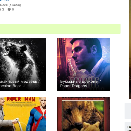
 месяца назад
3
0
окаиновый медведь /
Бумажные драконы /
ocaine Bear
Paper Dragons
+83
0
Г