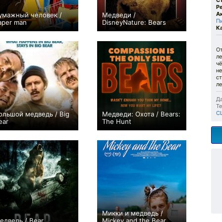
С
Р
А
умажный человек /
Медведи /
П
aper man
DisneyNature: Bears
К
+4
+14
От
л
чё
не
ст
ле
Да
Те
С
ольшой медведь / Big
Медведи: Охота / Bears:
ear
The Hunt
0
0
Микки и медведь /
едведь / Bear
Mickey and the Bear