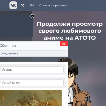
18+
Отключить рекламу
18+
Общение
бсуждаемые