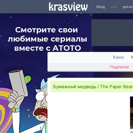
Вход
или
реги
Кино
Подписки
Бумажный медведь / The Paper Bear
Ф