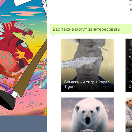
2
Вас также могут заинтересовать
Бумажный тигр / Paper
К
Tiger
C
0