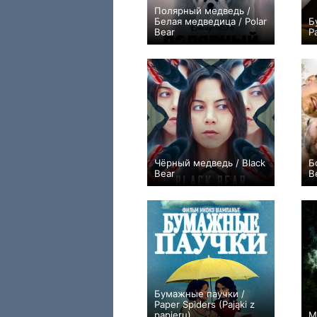
Полярный медведь /
Белая медведица / Polar
Б
Bear
P
+1
Чёрный медведь / Black
Б
Bear
B
+1
Бумажные паучки /
Paper Spiders (Pająki z
papieru)
М