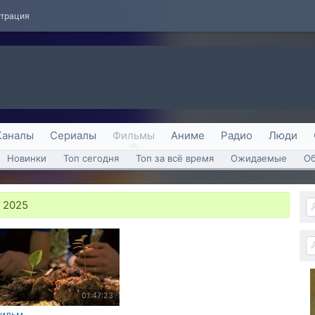
страция
Каналы
Сериалы
Фильмы
Аниме
Радио
Люди
Новинки
Топ сегодня
Топ за всё время
Ожидаемые
О
 2025
01:47:23
ильм