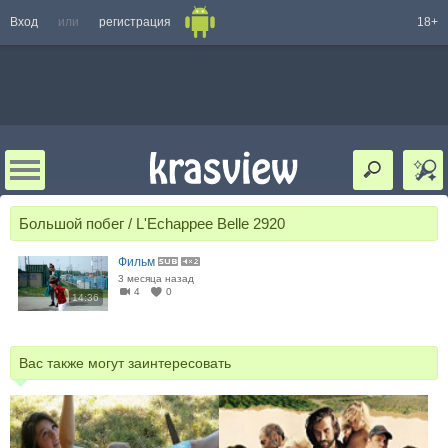
Вход
или
регистрация
18+
Большой побег / L'Echappee Belle 2920
Фильм
3 месяца назад
4
0
14:36
Вас также могут заинтересовать