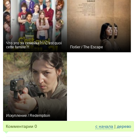
Что это за семейка?! / C'est quoi
cette famille?!
Побег / The Escape
0
+1
Искупление / Redemption
0
Комментарии
0
с начала
|
дерево