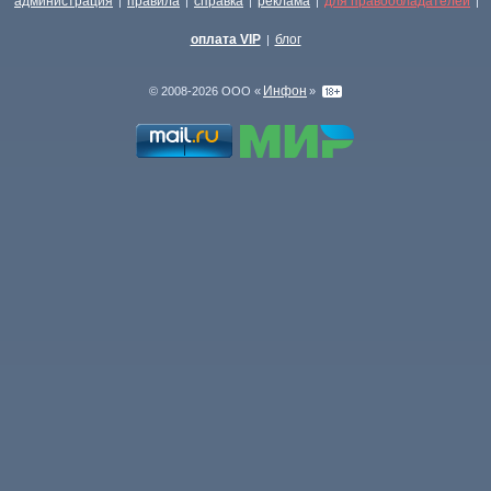
администрация
правила
справка
реклама
для правообладателей
|
|
|
|
|
оплата VIP
блог
|
Инфон
© 2008-2026 ООО «
»