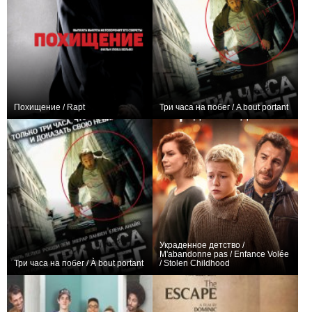
Похищение / Rapt
Три часа на побег / A bout portant
+1
0
Украденное детство /
M'abandonne pas / Enfance Volée
Три часа на побег / À bout portant
/ Stolen Childhood
+17
0