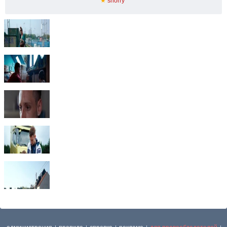
★
shorry