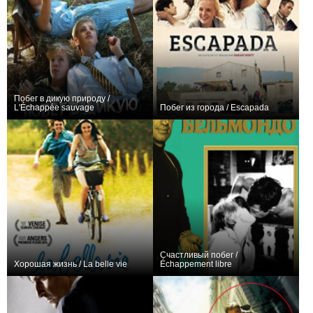
Побег в дикую природу /
L'Échappée sauvage
Побег из города / Escapada
+1
−1
Счастливый побег /
Хорошая жизнь / La belle vie
Échappement libre
0
0