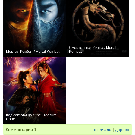
Смертельная битва / Mortal
Мортал Комбат / Mortal Kombat
Kombat
+2
+169
Код сокровища / The Treasure
Code
+3
Комментарии
1
с начала
|
дерево