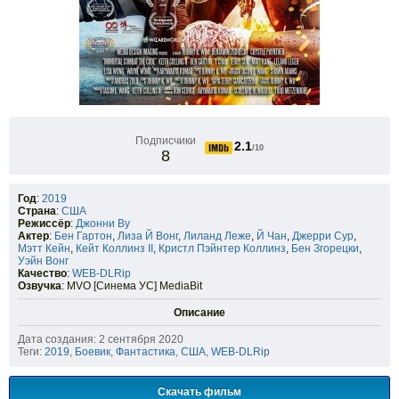
Подписчики
2.1
/10
8
Год
:
2019
Страна
:
США
Режиссёр
:
Джонни Ву
Актер
:
Бен Гартон
,
Лиза Й Вонг
,
Лиланд Леже
,
Й Чан
,
Джерри Сур
,
Мэтт Кейн
,
Кейт Коллинз II
,
Кристл Пэйнтер Коллинз
,
Бен Згорецки
,
Уэйн Вонг
Качество
:
WEB-DLRip
Озвучка
: MVO [Синема УС] MediaBit
Описание
Дата создания: 2 сентября 2020
Теги:
2019
,
Боевик
,
Фантастика
,
США
,
WEB-DLRip
Скачать фильм