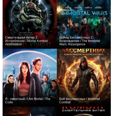
Смертельная битва 2:
Войны Бессмертных 2:
Истребление / Mortal Kombat:
Возрождение / The Immortal
Annihilation
Wars: Resurgence
+50
−1
Я - смертный / I Am Mortal / The
Бой бессмертных / Immortal
Code
Combat
−3
+1