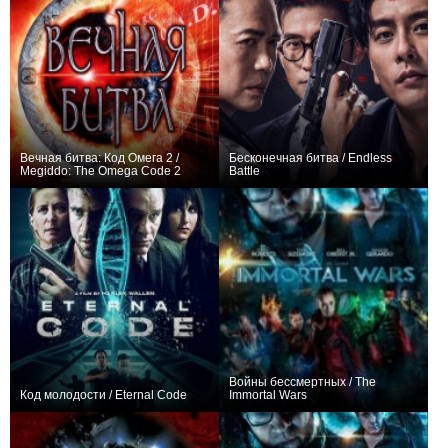
Вечная битва: Код Омега 2 /
Бесконечная битва / Endless
Megiddo: The Omega Code 2
Battle
0
0
Войны бессмертных / The
Код молодости / Eternal Code
Immortal Wars
0
−3