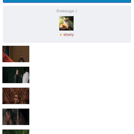
Команда
1
★
shorry